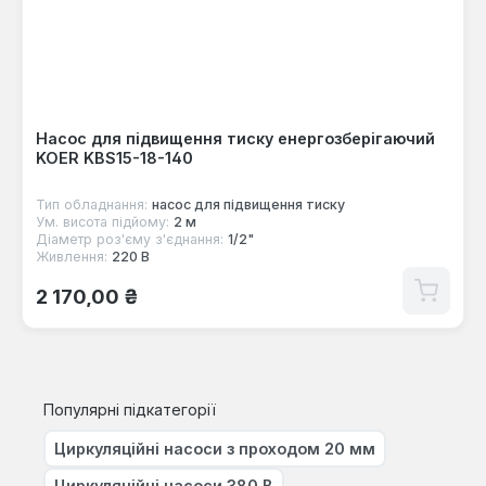
Насос для підвищення тиску енергозберігаючий
KOER KBS15-18-140
Тип обладнання:
насос для підвищення тиску
Ум. висота підйому:
2 м
Діаметр роз'єму з'єднання:
1/2"
Живлення:
220 В
Звичайна ціна:
2 170,00 ₴
Популярні підкатегорії
Циркуляційні насоси з проходом 20 мм
Циркуляційні насоси 380 В