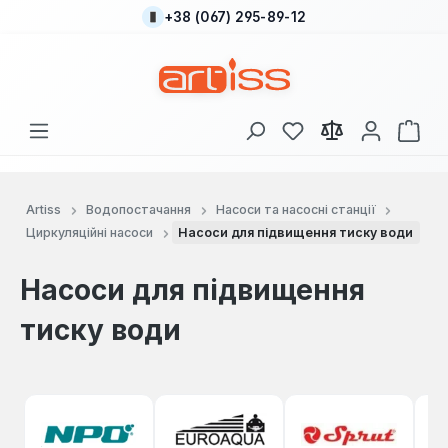
+38 (067) 295-89-12
Перейти до основного вмісту
У вас є 0 у списку
Кош
Artiss
Водопостачання
Насоси та насосні станції
Циркуляційні насоси
Насоси для підвищення тиску води
Насоси для підвищення
тиску води