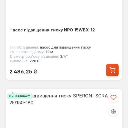
Насос підвищення тиску NPO 15WBX-12
Тип обладнання:
насос для підвищення тиску
Ум. висота підйому:
12 м
Діаметр роз'єму з'єднання:
3/4"
Живлення:
220 В
Звичайна ціна:
2 486,25 ₴
В наявності