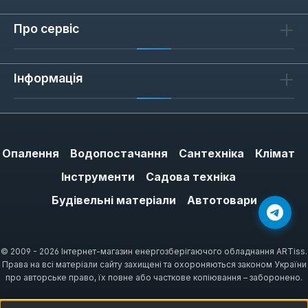
напором на верхніх поверхах, у приватних
будинках з автономним водопостачанням
Про сервіс
(свердловина, колодязь) та на дачних
ділянках, де тиск у центральній мережі
Інформація
нестабільний. Якщо вода не доходить до
бойлера або пральної машини — такий
насос вирішує проблему без заміни всього
стояка. Для систем з великою кількістю
точок водорозбору варто обирати моделі з
Опалення
Водопостачання
Сантехніка
Клімат
напором 10-15 м, щоб одночасне відкриття
Інструменти
Садова техніка
кранів не знижувало тиск.
Будівельні матеріали
Автотовари
Як обрати насос для підвищення
© 2009 - 2026 Інтернет-магазин енергозберігаючого обладнання ARTiss.
тиску
Права на всі матеріали сайту захищені та охороняються законом України
про авторське право, їх повне або часткове копіювання – заборонено.
Перш за все виміряйте поточний тиск у
системі — якщо він нижчий за 1,5 бар, насос