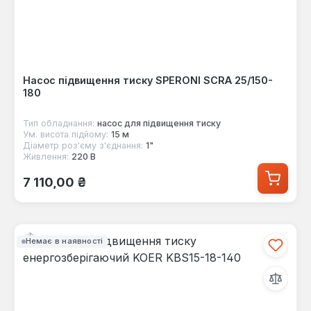
Насос підвищення тиску SPERONI SCRA 25/150-
180
Тип обладнання:
насос для підвищення тиску
Ум. висота підйому:
15 м
Діаметр роз'єму з'єднання:
1"
Живлення:
220 В
Звичайна ціна:
7 110,00 ₴
Немає в наявності