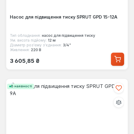
Насос для підвищення тиску SPRUT GPD 15-12A
Тип обладнання:
насос для підвищення тиску
Ум. висота підйому:
12 м
Діаметр роз'єму з'єднання:
3/4"
Живлення:
220 В
Звичайна ціна:
3 605,85 ₴
В наявності