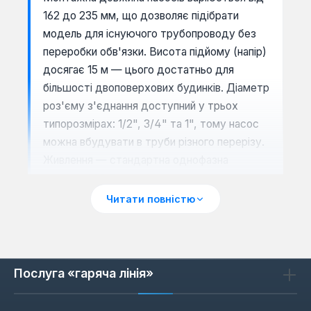
162 до 235 мм, що дозволяє підібрати
модель для існуючого трубопроводу без
переробки обв'язки. Висота підйому (напір)
досягає 15 м — цього достатньо для
більшості двоповерхових будинків. Діаметр
роз'єму з'єднання доступний у трьох
типорозмірах: 1/2", 3/4" та 1", тому насос
можна вбудувати в труби різного перерізу.
Живлення — стандартна однофазна
мережа 220 В, що спрощує підключення
без окремого щитка.
Читати повністю
Сценарії застосування
Послуга «гаряча лінія»
Насоси для підвищення тиску
використовують у квартирах зі слабким