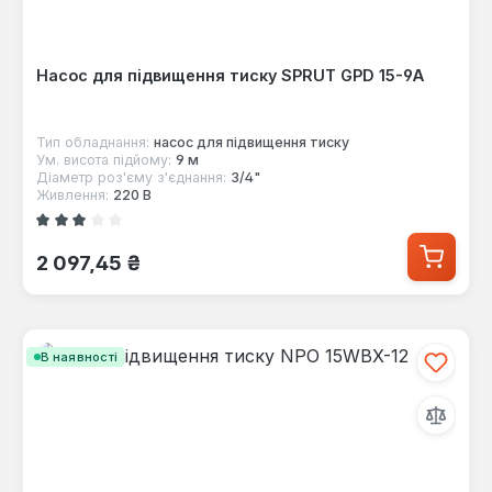
Насос для підвищення тиску SPRUT GPD 15-9А
Тип обладнання:
насос для підвищення тиску
Ум. висота підйому:
9 м
Діаметр роз'єму з'єднання:
3/4"
Живлення:
220 В
Середня оцінка 3 з 5 зірок
Звичайна ціна:
2 097,45 ₴
В наявності