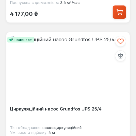
Пропускна спроможність:
3.6 м³/час
Звичайна ціна:
4 177,00 ₴
В наявності
Циркуляційний насос Grundfos UPS 25/4
Тип обладнання:
насос циркуляційний
Ум. висота підйому:
4 м