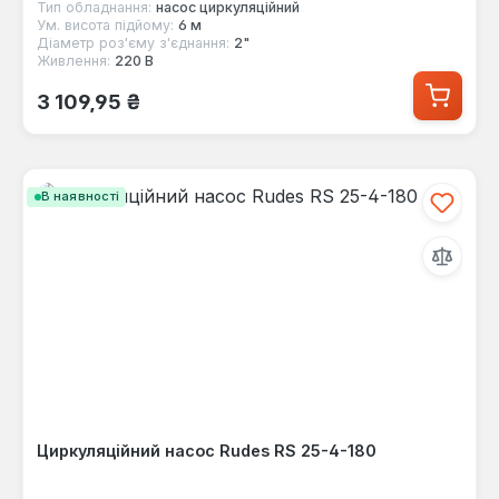
Тип обладнання:
насос циркуляційний
Ум. висота підйому:
6 м
Діаметр роз'єму з'єднання:
2"
Живлення:
220 В
Звичайна ціна:
3 109,95 ₴
В наявності
Циркуляційний насос Rudes RS 25-4-180