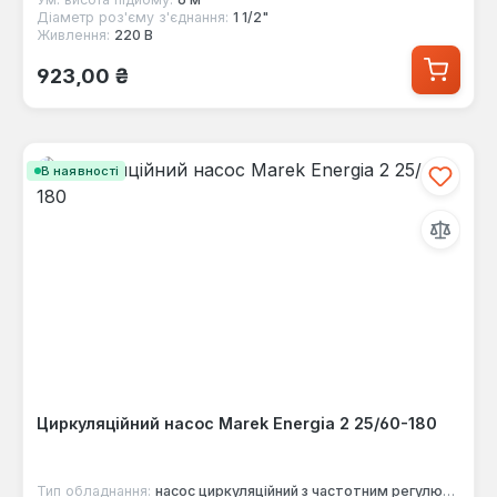
Діаметр роз'єму з'єднання:
1 1/2"
Живлення:
220 В
Звичайна ціна:
923,00 ₴
В наявності
Циркуляційний насос Marek Energia 2 25/60-180
Тип обладнання:
насос циркуляційний з частотним регулюванням