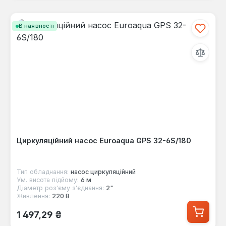
В наявності
Циркуляційний насос Euroaqua GPS 32-6S/180
Тип обладнання:
насос циркуляційний
Ум. висота підйому:
6 м
Діаметр роз'єму з'єднання:
2"
Живлення:
220 В
Звичайна ціна:
1 497,29 ₴