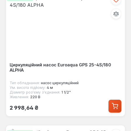
Циркуляційний насос Euroaqua GPS 25-4S/180
ALPHA
Тип обладнання:
насос циркуляційний
Ум. висота підйому:
4 м
Діаметр роз'єму з'єднання:
1 1/2"
Живлення:
220 В
Звичайна ціна:
2 998,64 ₴