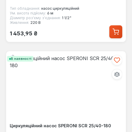
Тип обладнання:
насос циркуляційний
Ум. висота підйому:
6 м
Діаметр роз'єму з'єднання:
1 1/2"
Живлення:
220 В
Звичайна ціна:
1 453,95 ₴
В наявності
Циркуляційний насос SPERONI SCR 25/40-180