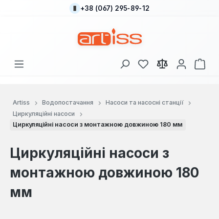
+38 (067) 295-89-12
Перейти до основного вмісту
У вас є 0 у списку
Кош
Artiss
Водопостачання
Насоси та насосні станції
Циркуляційні насоси
Циркуляційні насоси з монтажною довжиною 180 мм
Циркуляційні насоси з
монтажною довжиною 180
мм