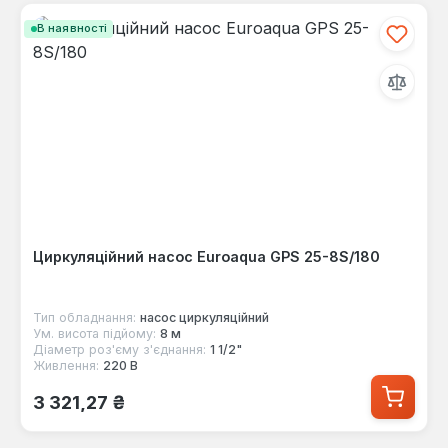
В наявності
Циркуляційний насос Euroaqua GPS 25-8S/180
Тип обладнання:
насос циркуляційний
Ум. висота підйому:
8 м
Діаметр роз'єму з'єднання:
1 1/2"
Живлення:
220 В
Звичайна ціна:
3 321,27 ₴