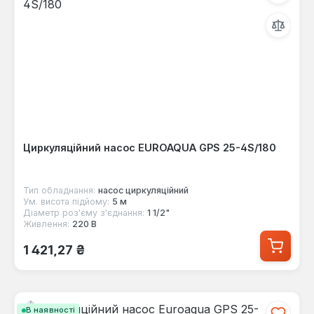
Циркуляційний насос EUROAQUA GPS 25-4S/180
Тип обладнання:
насос циркуляційний
Ум. висота підйому:
5 м
Діаметр роз'єму з'єднання:
1 1/2"
Живлення:
220 В
Звичайна ціна:
1 421,27 ₴
В наявності