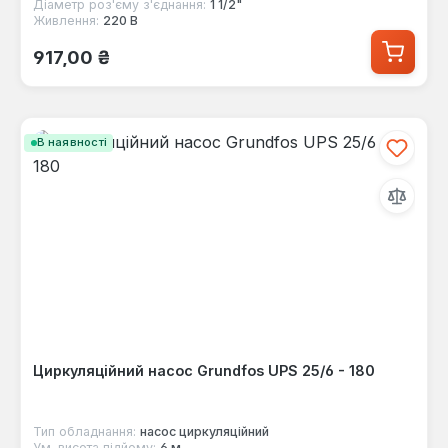
Діаметр роз'єму з'єднання:
1 1/2"
Живлення:
220 В
Звичайна ціна:
917,00 ₴
В наявності
Циркуляційний насос Grundfos UPS 25/6 - 180
Тип обладнання:
насос циркуляційний
Ум. висота підйому:
6 м