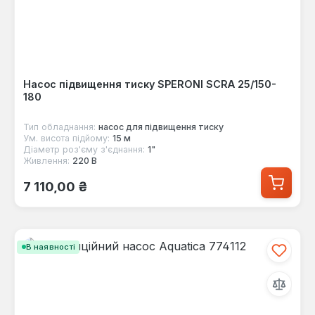
Насос підвищення тиску SPERONI SCRA 25/150-
180
Тип обладнання:
насос для підвищення тиску
Ум. висота підйому:
15 м
Діаметр роз'єму з'єднання:
1"
Живлення:
220 В
Звичайна ціна:
7 110,00 ₴
В наявності