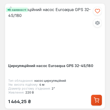
В наявності
Циркуляційний насос Euroaqua GPS 32-4S/180
Тип обладнання:
насос циркуляційний
Ум. висота підйому:
4 м
Діаметр роз'єму з'єднання:
2"
Живлення:
220 В
Звичайна ціна:
1 464,25 ₴