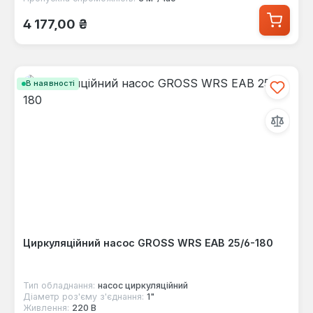
Звичайна ціна:
4 177,00 ₴
В наявності
Циркуляційний насос GROSS WRS EAB 25/6-180
Тип обладнання:
насос циркуляційний
Діаметр роз'єму з'єднання:
1"
Живлення:
220 В