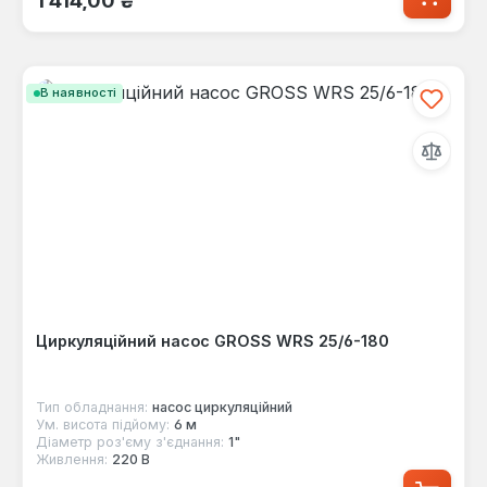
В наявності
Циркуляційний насос GROSS WRS 25/6-180
Тип обладнання:
насос циркуляційний
Ум. висота підйому:
6 м
Діаметр роз'єму з'єднання:
1"
Живлення:
220 В