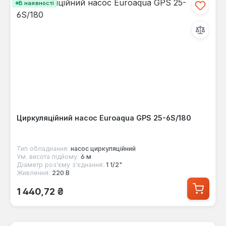
В наявності
Циркуляційний насос Euroaqua GPS 25-6S/180
Тип обладнання:
насос циркуляційний
Ум. висота підйому:
6 м
Діаметр роз'єму з'єднання:
1 1/2"
Живлення:
220 В
Звичайна ціна:
1 440,72 ₴