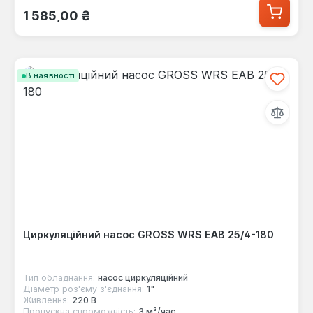
Звичайна ціна:
1 585,00 ₴
В наявності
Циркуляційний насос GROSS WRS EAB 25/4-180
Тип обладнання:
насос циркуляційний
Діаметр роз'єму з'єднання:
1"
Живлення:
220 В
Пропускна спроможність:
3 м³/час