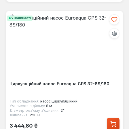
В наявності
Циркуляційний насос Euroaqua GPS 32-8S/180
Тип обладнання:
насос циркуляційний
Ум. висота підйому:
8 м
Діаметр роз'єму з'єднання:
2"
Живлення:
220 В
Звичайна ціна:
3 444,80 ₴