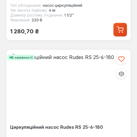
Тип обладнання:
насос циркуляційний
Ум. висота підйому:
4 м
Діаметр роз'єму з'єднання:
1 1/2"
Живлення:
220 В
Звичайна ціна:
1 280,70 ₴
В наявності
Циркуляційний насос Rudes RS 25-6-180