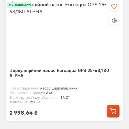
В наявності
Циркуляційний насос Euroaqua GPS 25-6S/180
ALPHA
Тип обладнання:
насос циркуляційний
Ум. висота підйому:
6 м
Діаметр роз'єму з'єднання:
1 1/2"
Живлення:
220 В
Звичайна ціна:
2 998,64 ₴