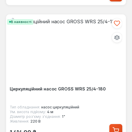
В наявності
Циркуляційний насос GROSS WRS 25/4-180
Тип обладнання:
насос циркуляційний
Ум. висота підйому:
4 м
Діаметр роз'єму з'єднання:
1"
Живлення:
220 В
Звичайна ціна:
1 414,00 ₴