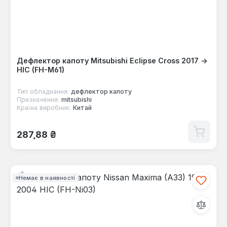
Дефлектор капоту Mitsubishi Eclipse Cross 2017 ->
HIC (FH-M61)
Тип обладнання:
дефлектор капоту
Призначення:
mitsubishi
Країна виробник:
Китай
Звичайна ціна:
287,88 ₴
Немає в наявності