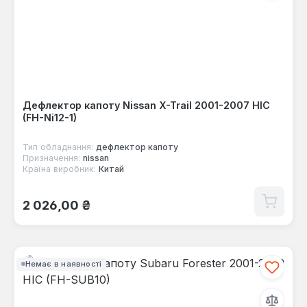
Дефлектор капоту Nissan X-Trail 2001-2007 HIC
(FH-Ni12-1)
Тип обладнання:
дефлектор капоту
Призначення:
nissan
Країна виробник:
Китай
Звичайна ціна:
2 026,00 ₴
Немає в наявності