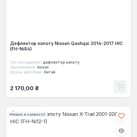
Дефлектор капоту Nissan Qashqai 2014-2017 HIC
(FH-Ni84)
Тип обладнання:
дефлектор капоту
Призначення:
nissan
Країна виробник:
Китай
Звичайна ціна:
2 170,00 ₴
Немає в наявності