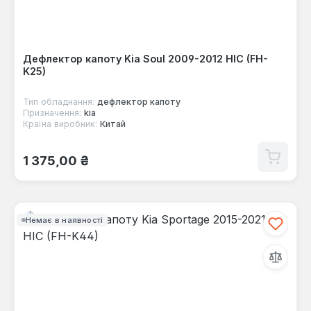
Дефлектор капоту Kia Soul 2009-2012 HIC (FH-
K25)
Тип обладнання:
дефлектор капоту
Призначення:
kia
Країна виробник:
Китай
Звичайна ціна:
1 375,00 ₴
Немає в наявності