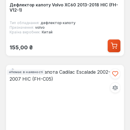
Дефлектор капоту Volvo XC60 2013-2018 HIC (FH-
V12-1)
Тип обладнання:
дефлектор капоту
Призначення:
volvo
Країна виробник:
Китай
Звичайна ціна:
155,00 ₴
Немає в наявності