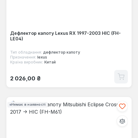
Дефлектор капоту Lexus RX 1997-2003 HIC (FH-
LE04)
Тип обладнання:
дефлектор капоту
Призначення:
lexus
Країна виробник:
Китай
Звичайна ціна:
2 026,00 ₴
Немає в наявності