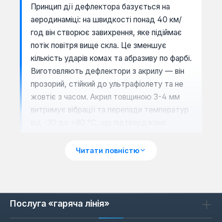
Принцип дії дефлектора базується на
аеродинаміці: на швидкості понад 40 км/
год він створює завихрення, яке підіймає
потік повітря вище скла. Це зменшує
кількість ударів комах та абразиву по фарбі.
Виготовляють дефлектори з акрилу — він
прозорий, стійкий до ультрафіолету та не
жовтіє з часом. Акрил товщиною 3-4 мм
витримує вібрації та перепади температур
від -30 до +80 °C, що підтверджено
тестами виробника HIC.
Читати повністю
Сумісність з автомобілями: Kia,
Nissan, Volvo, Subaru, Cadillac
Послуга «гаряча лінія»
Дефлектори HIC розроблені для
конкретних моделей, тому посадка