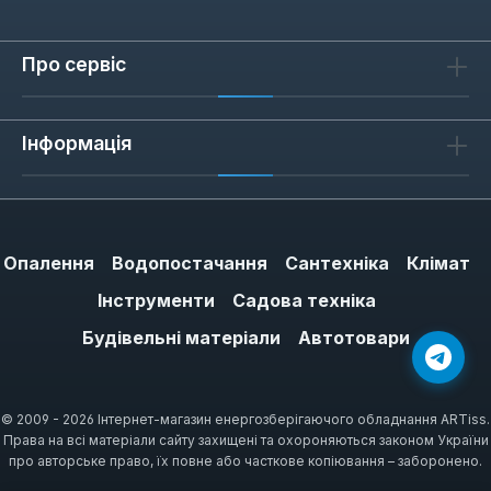
ідеально повторює контур капота. Для Kia
(Sportage, Sorento, Rio) передбачено
Про сервіс
кріплення на двосторонній скотч 3M — без
свердління кузова. Для Nissan (Qashqai, X-
Trail, Juke) додатково йдуть пластикові
Інформація
фіксатори в технологічні отвори. Volvo
(XC60, XC90, V60) потребує посиленого
кріплення через велику площу капота — у
комплекті є металеві кліпси. Subaru
Опалення
Водопостачання
Сантехніка
Клімат
(Forester, Outback, XV) та Cadillac (SRX,
Інструменти
Садова техніка
Escalade) мають власні набори кріплень, що
Будівельні матеріали
Автотовари
враховують форму капота та наявність
омивачів фар.
© 2009 - 2026 Інтернет-магазин енергозберігаючого обладнання ARTiss.
Права на всі матеріали сайту захищені та охороняються законом України
Як обрати дефлектор капоту:
про авторське право, їх повне або часткове копіювання – заборонено.