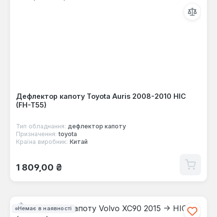
Дефлектор капоту Toyota Auris 2008-2010 HIC
(FH-T55)
Тип обладнання:
дефлектор капоту
Призначення:
toyota
Країна виробник:
Китай
Звичайна ціна:
1 809,00 ₴
Немає в наявності