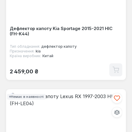
Дефлектор капоту Kia Sportage 2015-2021 HIC
(FH-K44)
Тип обладнання:
дефлектор капоту
Призначення:
kia
Країна виробник:
Китай
Звичайна ціна:
2 459,00 ₴
Немає в наявності