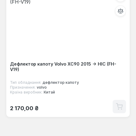
Дефлектор капоту Volvo XC90 2015 -> HIC (FH-
V19)
Тип обладнання:
дефлектор капоту
Призначення:
volvo
Країна виробник:
Китай
Звичайна ціна:
2 170,00 ₴