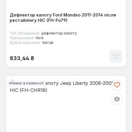
Дефлектор капоту Ford Mondeo 2011-2014 після
рестайлінгу HIC (FH-Fo79)
Тип обладнання:
дефлектор капоту
Призначення:
ford
Країна виробник:
Китай
Звичайна ціна:
833,44 ₴
Немає в наявності