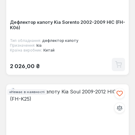
Дефлектор капоту Kia Sorento 2002-2009 HIC (FH-
K06)
Тип обладнання:
дефлектор капоту
Призначення:
kia
Країна виробник:
Китай
Звичайна ціна:
2 026,00 ₴
Немає в наявності