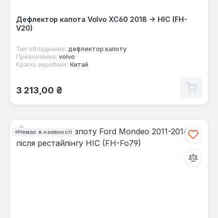
Дефлектор капота Volvo XC60 2018 -> HIC (FH-
V20)
Тип обладнання:
дефлектор капоту
Призначення:
volvo
Країна виробник:
Китай
Звичайна ціна:
3 213,00 ₴
Немає в наявності