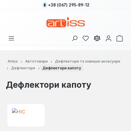
+38 (067) 295-89-12
Перейти до основного вмісту
У вас є 0 у списку
Кош
Artiss
Автотовари
Дефлектори та зовнішні аксесуари
Дефлектори
Дефлектори капоту
Дефлектори капоту