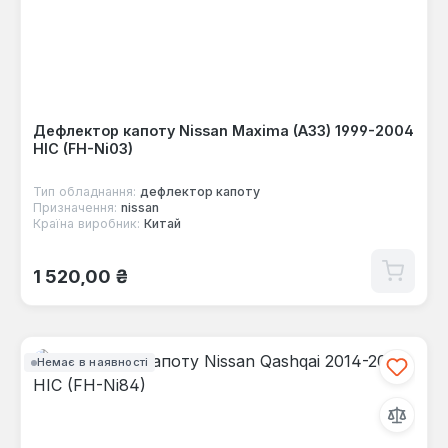
Дефлектор капоту Nissan Maxima (A33) 1999-2004
HIC (FH-Ni03)
Тип обладнання:
дефлектор капоту
Призначення:
nissan
Країна виробник:
Китай
Звичайна ціна:
1 520,00 ₴
Немає в наявності