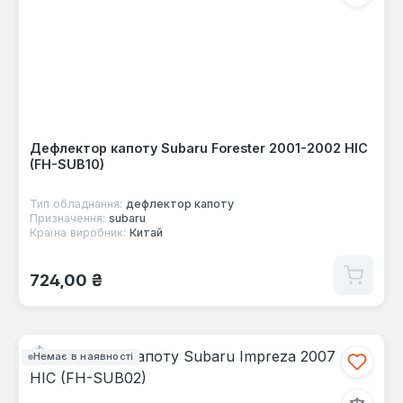
Дефлектор капоту Subaru Forester 2001-2002 HIC
(FH-SUB10)
Тип обладнання:
дефлектор капоту
Призначення:
subaru
Країна виробник:
Китай
Звичайна ціна:
724,00 ₴
Немає в наявності