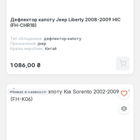
Дефлектор капоту Jeep Liberty 2008-2009 HIC
(FH-CHR18)
Тип обладнання:
дефлектор капоту
Призначення:
jeep
Країна виробник:
Китай
Звичайна ціна:
1 086,00 ₴
Немає в наявності