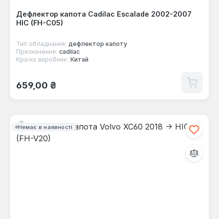
Дефлектор капота Cadilac Escalade 2002-2007
HIC (FH-C05)
Тип обладнання:
дефлектор капоту
Призначення:
cadilac
Країна виробник:
Китай
Звичайна ціна:
659,00 ₴
Немає в наявності