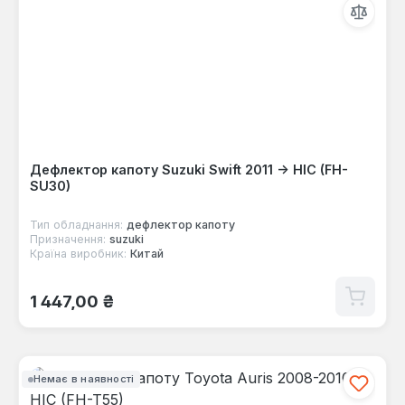
Дефлектор капоту Suzuki Swift 2011 -> HIC (FH-
SU30)
Тип обладнання:
дефлектор капоту
Призначення:
suzuki
Країна виробник:
Китай
Звичайна ціна:
1 447,00 ₴
Немає в наявності