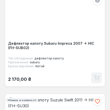
Дефлектор капоту Subaru Impreza 2007 -> HIC
(FH-SUB02)
Тип обладнання:
дефлектор капоту
Призначення:
subaru
Країна виробник:
Китай
Звичайна ціна:
2 170,00 ₴
Немає в наявності