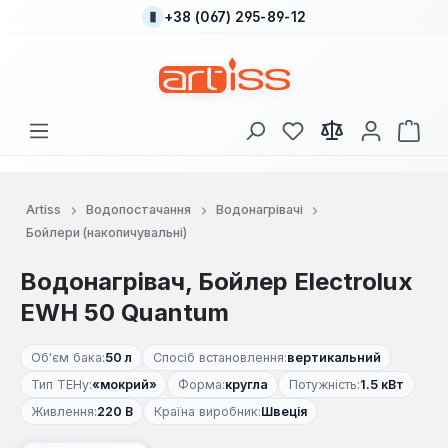
+38 (067) 295-89-12
Перейти до основного вмісту
У вас є 0 у списку
Кош
Artiss
Водопостачання
Водонагрівачі
Бойлери (накопичувальні)
Водонагрівач, Бойлер Electrolux
EWH 50 Quantum
Об'єм бака:
50 л
Спосіб встановлення:
вертикальний
Тип ТЕНу:
«мокрий»
Форма:
кругла
Потужність:
1.5 кВт
Живлення:
220 В
Країна виробник:
Швеція