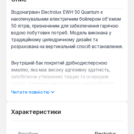
Водонагрівач Electrolux EWH 50 Quantum є
накопичувальним електричним бойлером об'ємом
50 літрів, призначеним для забезпечення гарячою
водою побутових потреб. Модель виконана у
традиційному циліндричному дизайні та
розрахована на вертикальний спосіб встановлення.
Внутрішній бак покритий дрібнодисперсною
емаллю, яка має високу адгезивну здатність,
запобігаючи утворенню тріщин та осередків
корозії. Комплексний захист від корозії Protect
Tank доповнюється магнієвим анодом збільшеної
Читати повністю
маси, що значно подовжує термін служби бака.
Нагрівання води здійснюється одним "мокрим"
ТЕНом потужністю 1.5 кВт до максимальної
Характеристики
температури +75°С.
Виробник
Electrolux