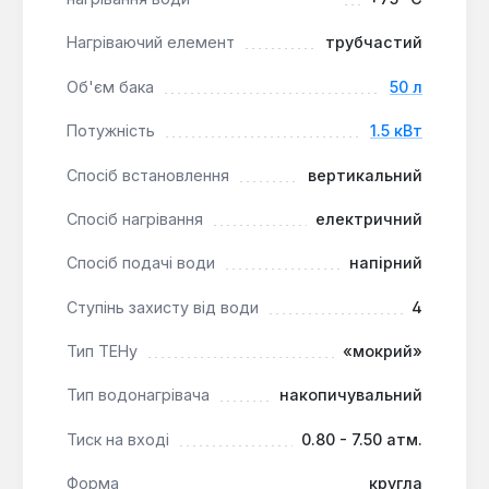
дозволяє легко контролювати та налаштовувати
температуру нагріву, забезпечуючи комфортне
Нагріваючий елемент
трубчастий
використання.
Об'єм бака
50 л
Потужність
1.5 кВт
Спосіб встановлення
вертикальний
Спосіб нагрівання
електричний
Спосіб подачі води
напірний
Ступінь захисту від води
4
Тип ТЕНу
«мокрий»
Тип водонагрівача
накопичувальний
Тиск на вході
0.80 - 7.50 атм.
Форма
кругла