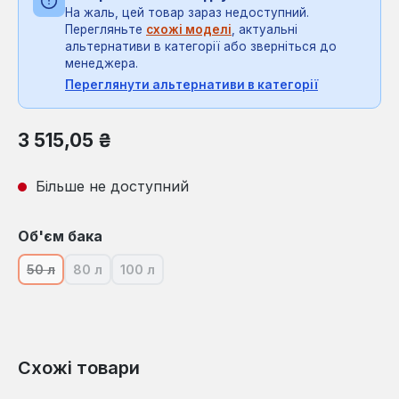
На жаль, цей товар зараз недоступний.
Перегляньте
схожі моделі
, актуальні
альтернативи в категорії або зверніться до
менеджера.
Переглянути альтернативи в категорії
Звичайна ціна:
3 515,05 ₴
Більше не доступний
Виберіть
Об'єм бака
50 л
80 л
100 л
(Ця опція наразі недоступна.)
(Ця опція наразі недоступна.)
(Ця опція наразі недоступна.)
Схожі товари