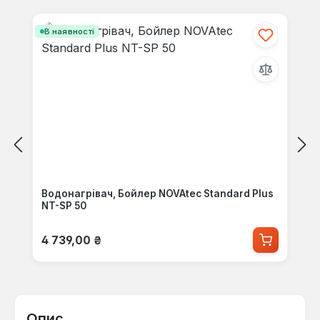
Пропустити галерею продуктів
В наявності
Водонагрівач, Бойлер NOVAtec Standard Plus
NT-SP 50
Звичайна ціна:
4 739,00 ₴
Опис