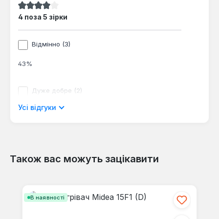
Середня оцінка 4 з 5 зірок
4 поза 5 зірки
Відмінно (3)
43%
Дуже добре (2)
Усі відгуки
29%
Хороший (1)
14%
Також вас можуть зацікавити
Пропустити галерею продуктів
допустимо (1)
В наявності
14%