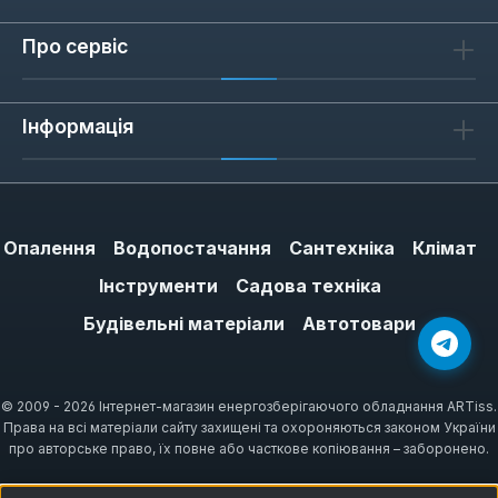
Про сервіс
7
відгуків
22 січня 2017 р. 23:56
Інформація
Огляд з рейтингом 3 з 5 зірок
Замовив такий самий новий у магазині,
бо свердлити нові отвори не хочеться.
Опалення
Водопостачання
Сантехніка
Клімат
Схоже, строк служби емальованих
Інструменти
Садова техніка
водонагрівачів 3-4 роки, а потім на
Будівельні матеріали
Автотовари
смітник. Але вибір невеликий: або 2 мм
емальована сталь з краплями протікання
через 3 роки, або бак з нержавійки з 1 мм
© 2009 - 2026 Інтернет-магазин енергозберігаючого обладнання ARTiss.
сталлю і можливістю лопнути та залити
Права на всі матеріали сайту захищені та охороняються законом України
сусідів — краще вже емаль.
про авторське право, їх повне або часткове копіювання – заборонено.
Сподобались потужні ніжки кріплення до
стіни, безшумна робота. Пропрацював 3