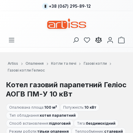
+38 (067) 295-89-12
Перейти до основного вмісту
У вас є 0 у списку
Кош
Artiss
Опалення
Котли та печі
Газові котли
Газові котли Гелиос
Котел газовий парапетний Геліос
АОГВ ПМ-У 10 кВт
Опалювана площа:
100 м²
Потужність:
10 кВт
Тип обладнання:
котел парапетний
Спосіб встановлення:
підлоговий
Тяга:
бездимохідний
Режим роботи:
тільки опалення
Теплообмінник:
сталевий