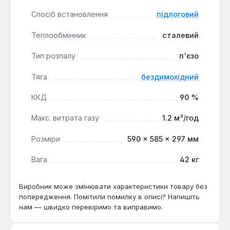
Безпека експлуатації:
Закрита камера
Спосіб встановлення
підлоговий
згоряння та коаксіальний димохід запобігають
потраплянню продуктів горіння в приміщення та
Теплообмінник
сталевий
зберігають рівень кисню.
Тип розпалу
п'єзо
З номінальною потужністю 10 кВт та витратою
Тяга
бездимохідний
газу до 1.2 м³/год, цей парапетний котел є
оптимальним рішенням для автономного опалення
ККД
90 %
квартир, невеликих приватних будинків або
офісних приміщень, де відсутній стаціонарний
Макс. витрата газу
1.2 м³/год
димохід. Він підходить для систем опалення як з
природною, так і з примусовою циркуляцією
Розміри
590 × 585 × 297 мм
теплоносія, забезпечуючи комфортний
Вага
42 кг
температурний режим.
Виробник може змінювати характеристики товару без
попередження. Помітили помилку в описі? Напишіть
нам — швидко перевіримо та виправимо.