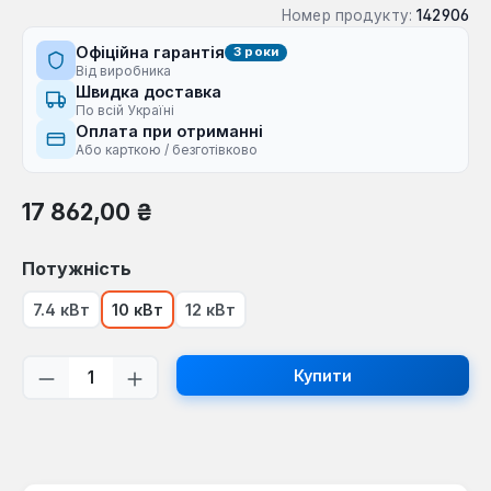
Номер продукту:
142906
Офіційна гарантія
3 роки
Від виробника
Швидка доставка
По всій Україні
Оплата при отриманні
Або карткою / безготівково
Звичайна ціна:
17 862,00 ₴
Виберіть
Потужність
7.4 кВт
10 кВт
12 кВт
Кількість товару: Введіть потрібну кі
Купити