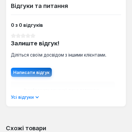
Відгуки та питання
0 з 0 відгуків
Середня оцінка 0 з 5 зірок
Залиште відгук!
Діліться своїм досвідом з іншими клієнтами.
Написати відгук
Відображати рецензії лише поточною
мовою.
Усі відгуки
Схожі товари
Відгуків не знайдено. Поділіться