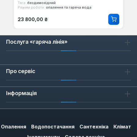
Тяга:
бездимохідний
Режим роботи:
опалення та гаряча вода
Звичайна ціна:
23 800,00 ₴
Послуга «гаряча лінія»
Про сервіс
Інформація
Опалення
Водопостачання
Сантехніка
Клімат