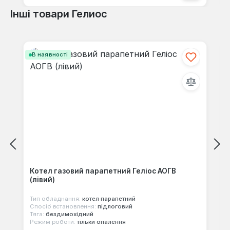
Інші товари Гелиос
Пропустити галерею продуктів
В наявності
Котел газовий парапетний Геліос АОГВ
(лівий)
Тип обладнання:
котел парапетний
Спосіб встановлення:
підлоговий
Тяга:
бездимохідний
Режим роботи:
тільки опалення