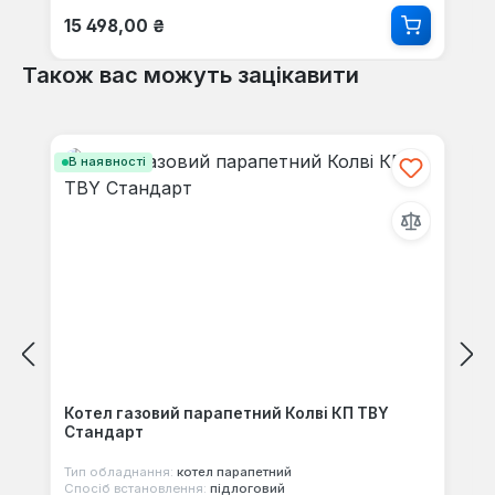
Звичайна ціна:
15 498,00 ₴
Також вас можуть зацікавити
Пропустити галерею продуктів
В наявності
Котел газовий парапетний Колві КП TBY
Стандарт
Тип обладнання:
котел парапетний
Спосіб встановлення:
підлоговий