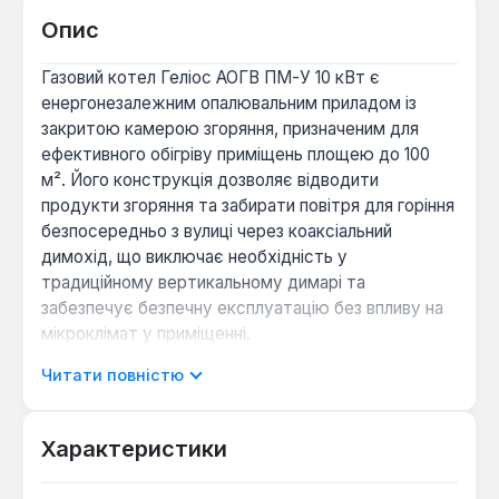
Опис
Газовий котел Геліос АОГВ ПМ-У 10 кВт є
енергонезалежним опалювальним приладом із
закритою камерою згоряння, призначеним для
ефективного обігріву приміщень площею до 100
м². Його конструкція дозволяє відводити
продукти згоряння та забирати повітря для горіння
безпосередньо з вулиці через коаксіальний
димохід, що виключає необхідність у
традиційному вертикальному димарі та
забезпечує безпечну експлуатацію без впливу на
мікроклімат у приміщенні.
Читати повністю
Модель оснащена сталевим теплообмінником та
високоякісною італійською автоматикою SIT 630
EuroSit, що гарантує стабільну роботу та точне
Характеристики
підтримання заданої температури теплоносія.
Завдяки п'єзорозпалу запуск котла відбувається