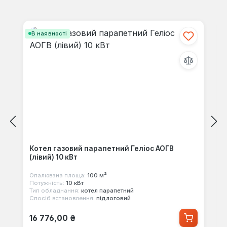
своїми знаннями з іншими.
Пропустити галерею продуктів
В наявності
Котел газовий парапетний Геліос АОГВ
(лівий) 10 кВт
Опалювана площа:
100 м²
Потужність:
10 кВт
Тип обладнання:
котел парапетний
Спосіб встановлення:
підлоговий
Звичайна ціна:
16 776,00 ₴