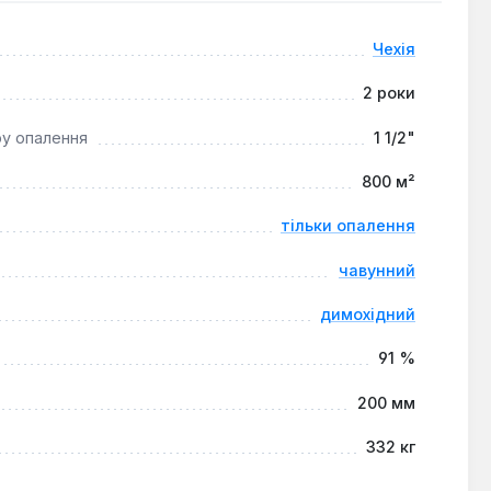
 великих об'єктах, де потрібна висока потужність та
 діаметром 200 мм. Важливою умовою експлуатації є
Чехія
обником. Рекомендовано застосовувати зовнішню
2 роки
ру опалення
1 1/2"
800 м²
тільки опалення
чавунний
димохідний
91 %
200 мм
332 кг