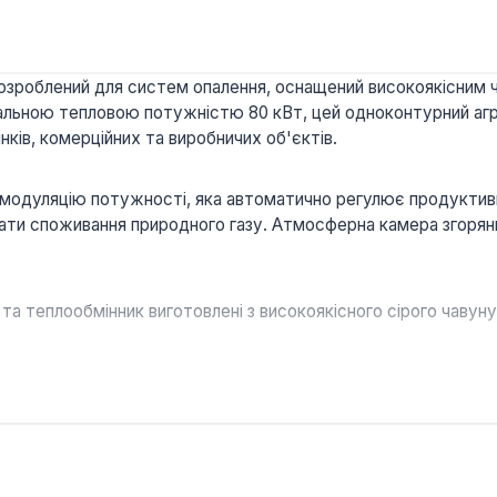
розроблений для систем опалення, оснащений високоякісним 
мальною тепловою потужністю 80 кВт, цей одноконтурний агр
ків, комерційних та виробничих об'єктів.
дуляцію потужності, яка автоматично регулює продуктивніс
ати споживання природного газу. Атмосферна камера згорянн
та теплообмінник виготовлені з високоякісного сірого чавуну
 трубками з нержавіючої сталі спроектований для мінімізації 
иком проти зворотного руху димових газів, який вимикає при
тором тиску та електромагнітними клапанами для контролю п