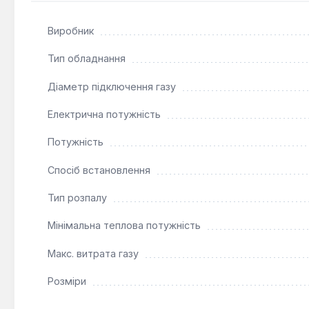
Цей газовий котел Thermona THERM E 80 кВт є оптима
точне регулювання температури. Його конструкція пе
Виробник
використання виключно води в системі опалення, оск
регулюючу систему для підтримки оптимальної темпе
Тип обладнання
Діаметр підключення газу
Електрична потужність
Потужність
Спосіб встановлення
Тип розпалу
Мінімальна теплова потужність
Макс. витрата газу
Розміри