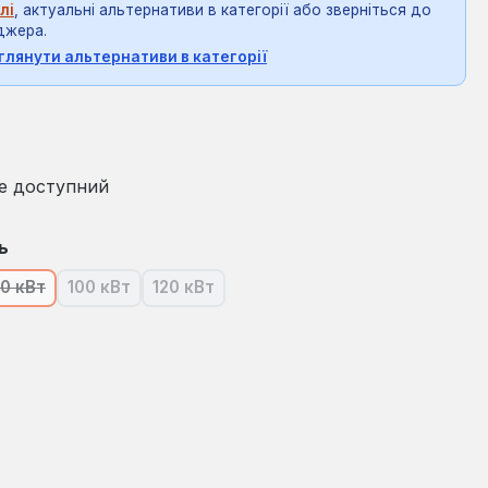
лі
, актуальні альтернативи в категорії або зверніться до
джера.
глянути альтернативи в категорії
на:
е доступний
ь
0 кВт
100 кВт
120 кВт
я наразі недоступна.)
(Ця опція наразі недоступна.)
(Ця опція наразі недоступна.)
(Ця опція наразі недоступна.)