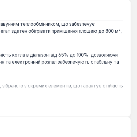
чавунним теплообмінником, що забезпечує
егат здатен обігрівати приміщення площею до 800 м²,
ть котла в діапазоні від 65% до 100%, дозволяючи
я та електронний розпал забезпечують стабільну та
, зібраного з окремих елементів, що гарантує стійкість
викидів димових газів та досягнення високого
стрій у разі засмічення димоходу або його
одачі газу.