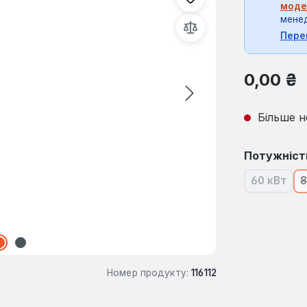
моде
мене
Пере
Звичайна ці
0,00 ₴
Більше н
Виберіть
Потужніст
60 кВт
8
(Ця опці
Номер продукту:
116112