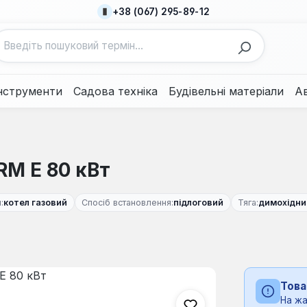
+38 (067) 295-89-12
нструменти
Садова техніка
Будівельні матеріали
А
RM E 80 кВт
:
котел газовий
Спосіб встановлення:
підлоговий
Тяга:
димохідни
Това
На жа