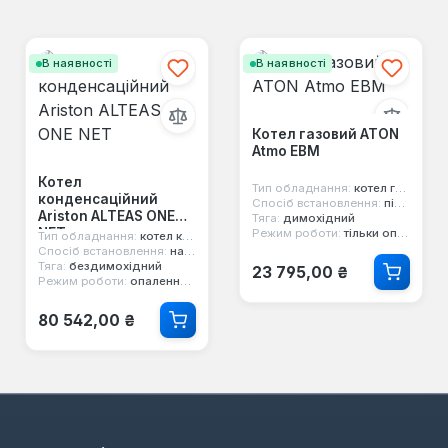
В наявності
В наявності
Котел газовий ATON
Atmo ЕВМ
Котел
Тип обладнання:
котел газовий
конденсаційний
Спосіб встановлення:
підлоговий
Ariston ALTEAS ONE
Тяга:
димохідний
NET
Режим роботи:
тільки опалення
Тип обладнання:
котел конденсаційний
Спосіб встановлення:
настінний
Звичайна ціна:
Тяга:
бездимохідний
23 795,00 ₴
Режим роботи:
опалення та гаряча вода
Звичайна ціна:
80 542,00 ₴