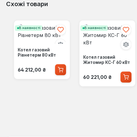
Схожі товари
Пропустити галерею продуктів
В наявності
В наявності
Котел газовий
Рівнетерм 80 кВт
Котел газовий
Житомир КС-Г 60 кВт
Звичайна ціна:
64 212,00 ₴
Звичайна ціна:
60 221,00 ₴