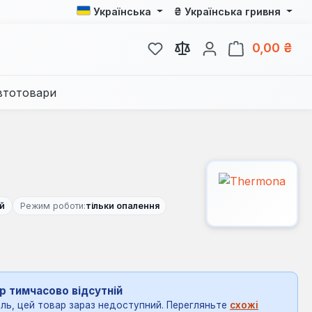
₴
Українська
Українська гривня
У вас є 0 у списку бажань
Кош
0,00 ₴
втотовари
й
Режим роботи:
тільки опалення
р тимчасово відсутній
ль, цей товар зараз недоступний. Перегляньте
схожі