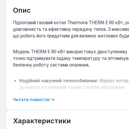
Опис
Підлоговий газовий котел Thermona THERM E 80 кВт, 
довговічність та ефективну передачу тепла. З макси
що робить його придатним для великих житлових будин
Модель THERM E 80 кВт використовує двоступеневу мо
точно підтримувати задану температуру та оптимізув
безпечну роботу системи опалення.
Надійний чавунний теплообмінник:
Корпус котла 
до корозії та тривалий термін служби обладнання.
Ефективне спалювання палива:
Газовий пальник з
Читати повністю
коефіцієнта корисної дії до 92%.
Безпечна експлуатація:
Котел оснащений запобіжн
несправності, а також газовою арматурою з регуля
Характеристики