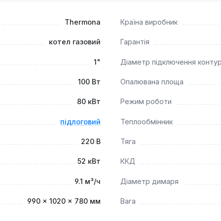
льним рішенням для створення автономних систем опалення у
редбачає підлогову установку та підключення до димоходу
Thermona
Країна виробник
ільки застосування незамерзаючих розчинів заборонено вир
ратури теплоносія.
котел газовий
Гарантія
1"
Діаметр підключення конту
100 Вт
Опалювана площа
80 кВт
Режим роботи
підлоговий
Теплообмінник
220 В
Тяга
52 кВт
ККД
9.1 м³/ч
Діаметр димаря
990 × 1020 × 780 мм
Вага