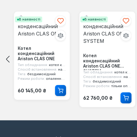
Пропустити галерею продуктів
В наявності
В наявності
Котел
конденсаційний
Котел
Ariston CLAS ONE
конденсаційний
Тип обладнання:
котел конденсаційний
Ariston CLAS ONE
Спосіб встановлення:
настінний
SYSTEM
Тип обладнання:
котел конденсаційний
Тяга:
бездимохідний
Спосіб встановлення:
настінний
Режим роботи:
опалення та гаряча вода
Тяга:
бездимохідний
Режим роботи:
тільки опалення
Звичайна ціна:
60 145,00 ₴
Звичайна ціна:
62 760,00 ₴