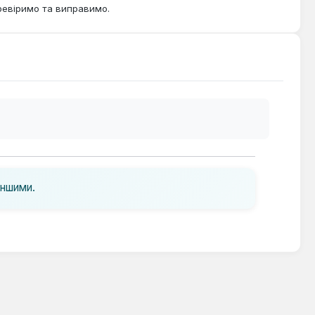
ревіримо та виправимо.
іншими.