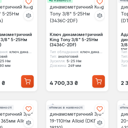
і
В наявності
Нем
намометричний
Ключ динамометричний
Ад
 3/8" 5-25Нм
King Tony 3/8" 5-25Нм
ди
)
(3436C-2DF)
3/8
135
ання:
ключ динамометричний під квадрат
Тип обладнання:
ключ динамометричний під квадрат
Тип
овий
Тип:
аналоговий
Тип:
25 Нм
Зусилля:
5-25 Нм
Зус
80 мм
Довжина:
249 мм
Тип
 ціна:
Звичайна ціна:
Зв
3 ₴
4 700,33 ₴
2 
явності
Немає в наявності
Нем