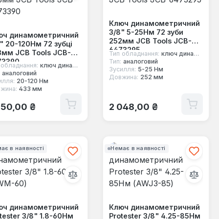
Ключ динамометричний
3/8" 5-25Нм 72 зуби
юч динамометричний
252мм JCB Tools JCB-
" 20-120Нм 72 зубці
6473295
мм JCB Tools JCB-
Тип обладнання:
ключ динамометричний під квадрат
73390
Тип:
аналоговий
 обладнання:
ключ динамометричний під квадрат
Зусилля:
5-25 Нм
аналоговий
Довжина:
252 мм
илля:
20-120 Нм
жина:
433 мм
ичайна ціна:
Звичайна ціна:
750,00 ₴
2 048,00 ₴
ає в наявності
Немає в наявності
юч динамометричний
Ключ динамометричний
tester 3/8" 1.8-60Нм
Protester 3/8" 4.25-85Нм