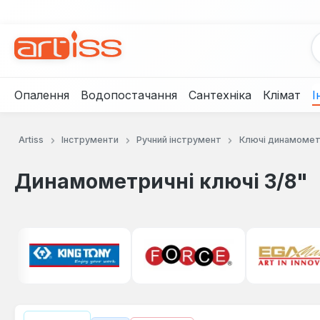
рейти до основного вмісту
Перейти до пошуку
Перейти до основної навігації
Опалення
Водопостачання
Сантехніка
Клімат
І
Artiss
Інструменти
Ручний інструмент
Ключі динамомет
Динамометричні ключі 3/8"