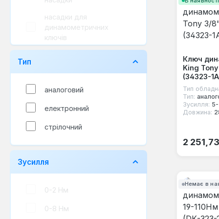
В наявност
насадки для
динамометричних
ключів
ремкомплект
Ключ ди
Тип
King Tony
(34323-1A
Тип обладн
аналоговий
Тип:
аналог
Зусилля:
5-
електронний
Довжина:
2
стрілочний
Звичайна
2 251,7
Зусилля
Немає в на
0-2 Нм
0-8 Нм