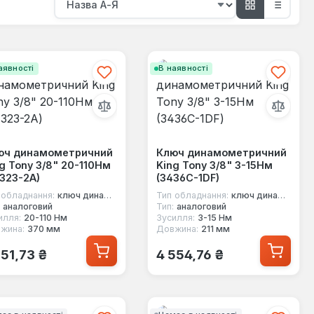
аявності
В наявності
юч динамометричний
Ключ динамометричний
g Tony 3/8" 20-110Нм
King Tony 3/8" 3-15Нм
323-2A)
(3436C-1DF)
 обладнання:
ключ динамометричний під квадрат
Тип обладнання:
ключ динамометричний під квадрат
аналоговий
Тип:
аналоговий
илля:
20-110 Нм
Зусилля:
3-15 Нм
жина:
370 мм
Довжина:
211 мм
ичайна ціна:
Звичайна ціна:
251,73 ₴
4 554,76 ₴