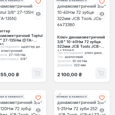
ає в наявності
Немає в наявності
аптер
намометричний Toptul
Ключ динамометричний
" 27-135Нм (DTA-
3/8" 10-60Нм 72 зубця
N)
322мм JCB Tools JCB-
 обладнання:
адаптер динамометричний
6473380
електронний
Тип обладнання:
ключ динамометричний під квадрат
илля:
27-135 Нм
Тип:
аналоговий
 хвостовика:
3/8"
Зусилля:
10-60 Нм
Довжина:
322 мм
ичайна ціна:
Звичайна ціна:
355,00 ₴
2 100,00 ₴
ає в наявності
Немає в наявності