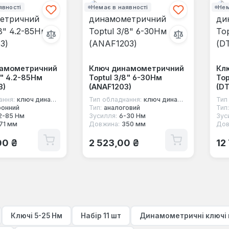
явності
Немає в наявності
Нем
намометричний
Ключ динамометричний
Кл
8" 4.2-85Нм
Toptul 3/8" 6-30Нм
Top
3)
(ANAF1203)
(DT
ання:
ключ динамометричний під квадрат
Тип обладнання:
ключ динамометричний під квадрат
Тип
ронний
Тип:
аналоговий
Тип:
2-85 Нм
Зусилля:
6-30 Нм
Зус
71 мм
Довжина:
350 мм
Дов
 ціна:
Звичайна ціна:
Зв
00 ₴
2 523,00 ₴
12
Ключі 5-25 Нм
Набір 11 шт
Динамометричні ключі 