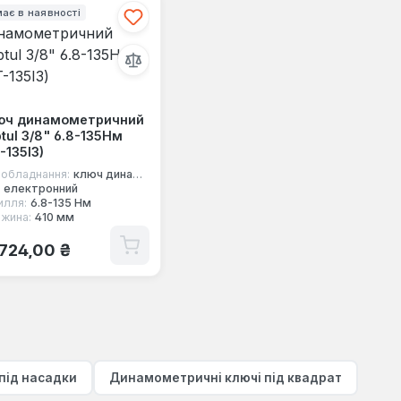
ає в наявності
юч динамометричний
tul 3/8" 6.8-135Нм
-135I3)
 обладнання:
ключ динамометричний під квадрат
електронний
илля:
6.8-135 Нм
жина:
410 мм
ичайна ціна:
 724,00 ₴
під насадки
Динамометричні ключі під квадрат