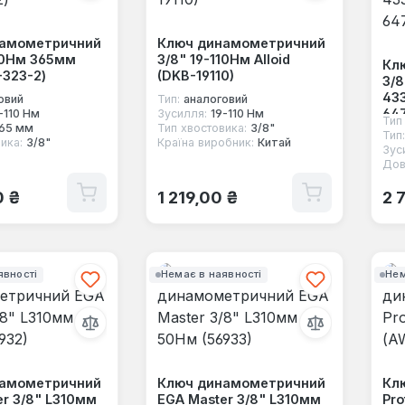
намометричний
Ключ динамометричний
110Нм 365мм
3/8" 19-110Нм Alloid
Кл
-323-2)
(DKB-19110)
3/8
433
овий
Тип:
аналоговий
64
-110 Нм
Зусилля:
19-110 Нм
Тип
65 мм
Тип хвостовика:
3/8"
Тип:
ика:
3/8"
Країна виробник:
Китай
Зус
Дов
 ціна:
Звичайна ціна:
Зв
0 ₴
1 219,00 ₴
2 
явності
Немає в наявності
Нем
намометричний
Ключ динамометричний
Кл
er 3/8" L310мм
EGA Master 3/8" L310мм
Pro