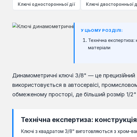
140-980 Нм
Ключі односторонньої дії
Ключі двосторонньої д
150-750 Нм
150-800 Нм
У ЦЬОМУ РОЗДІЛІ:
200-800 Нм
Технічна експертиза: 
матеріали
200-1000 Нм
300-1500 Нм
480-1500 Нм
Динамометричні ключі 3/8" — це прецизійний 
використовується в автосервісі, промисловом
500-2500 Нм
обмеженому просторі, де більший розмір 1/2"
610-2644 Нм
Технічна експертиза: конструкція
Ключі з квадратом 3/8" виготовляються з хром-ван