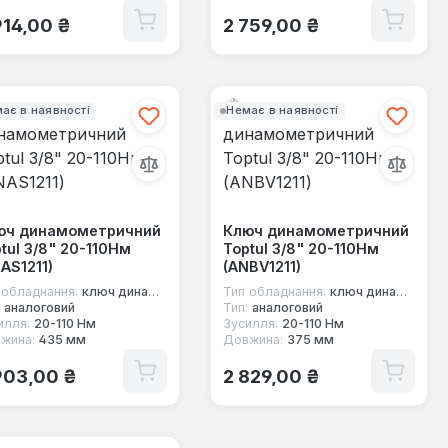
ичайна ціна:
Звичайна ціна:
914,00 ₴
2 759,00 ₴
ає в наявності
Немає в наявності
юч динамометричний
Ключ динамометричний
tul 3/8" 20-110Нм
Toptul 3/8" 20-110Нм
AS1211)
(ANBV1211)
 обладнання:
ключ динамометричний під квадрат
Тип обладнання:
ключ динамометричний під квадрат
аналоговий
Тип:
аналоговий
илля:
20-110 Нм
Зусилля:
20-110 Нм
жина:
435 мм
Довжина:
375 мм
ичайна ціна:
Звичайна ціна:
903,00 ₴
2 829,00 ₴