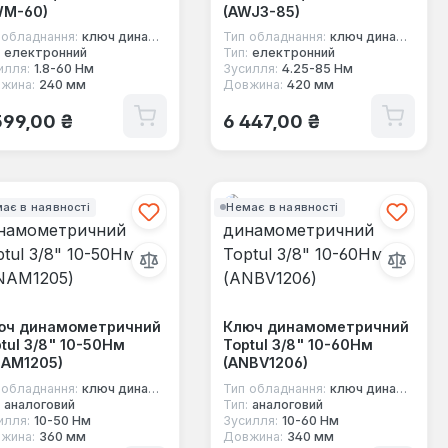
WM-60)
(AWJ3-85)
 обладнання:
ключ динамометричний під квадрат
Тип обладнання:
ключ динамометричний під квадрат
електронний
Тип:
електронний
илля:
1.8-60 Нм
Зусилля:
4.25-85 Нм
жина:
240 мм
Довжина:
420 мм
ичайна ціна:
Звичайна ціна:
599,00 ₴
6 447,00 ₴
ає в наявності
Немає в наявності
юч динамометричний
Ключ динамометричний
tul 3/8" 10-50Нм
Toptul 3/8" 10-60Нм
NAM1205)
(ANBV1206)
 обладнання:
ключ динамометричний під квадрат
Тип обладнання:
ключ динамометричний під квадрат
аналоговий
Тип:
аналоговий
илля:
10-50 Нм
Зусилля:
10-60 Нм
жина:
360 мм
Довжина:
340 мм