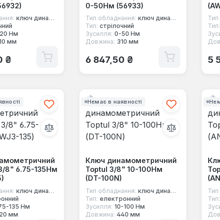
56932)
0-50Нм (56933)
(A
ання:
ключ динамометричний під квадрат
Тип обладнання:
ключ динамометричний під квадрат
Тип
чний
Тип:
стрілочний
Тип:
20 Нм
Зусилля:
0-50 Нм
Зус
10 мм
Довжина:
310 мм
Дов
 ціна:
Звичайна ціна:
Зв
0 ₴
6 847,50 ₴
5 
явності
Немає в наявності
Нем
намометричний
Ключ динамометричний
Кл
 3/8" 6.75-135Нм
Toptul 3/8" 10-100Нм
Top
)
(DT-100N)
(A
ання:
ключ динамометричний під квадрат
Тип обладнання:
ключ динамометричний під квадрат
Тип
ронний
Тип:
електронний
Тип:
75-135 Нм
Зусилля:
10-100 Нм
Зус
20 мм
Довжина:
440 мм
Дов