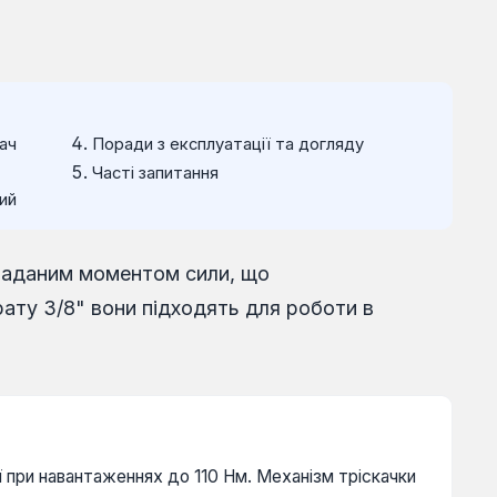
дач
Поради з експлуатації та догляду
Часті запитання
ий
 заданим моментом сили, що
ату 3/8" вони підходять для роботи в
ї при навантаженнях до 110 Нм. Механізм тріскачки