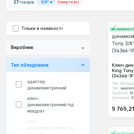
×
27
товарів
3/8"
Скинути всі
Тільки в наявності
В наявност
Виробник
Тип обладнання
Ключ ди
King Tony
(34366-1F
адаптер
Тип обладн
динамометричний
Тип:
аналог
Зусилля:
10
Довжина:
3
ключ
динамометричний під
Звичайна
5 765,2
квадрат
ключ
динамометричний під
насадки