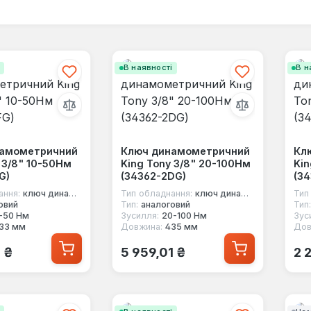
і
В наявності
В н
намометричний
Ключ динамометричний
Кл
 3/8" 10-50Нм
King Tony 3/8" 20-100Нм
Kin
G)
(34362-2DG)
(34
ання:
ключ динамометричний під квадрат
Тип обладнання:
ключ динамометричний під квадрат
Тип
овий
Тип:
аналоговий
Тип:
-50 Нм
Зусилля:
20-100 Нм
Зус
33 мм
Довжина:
435 мм
Дов
 ціна:
Звичайна ціна:
Зв
1 ₴
5 959,01 ₴
2 