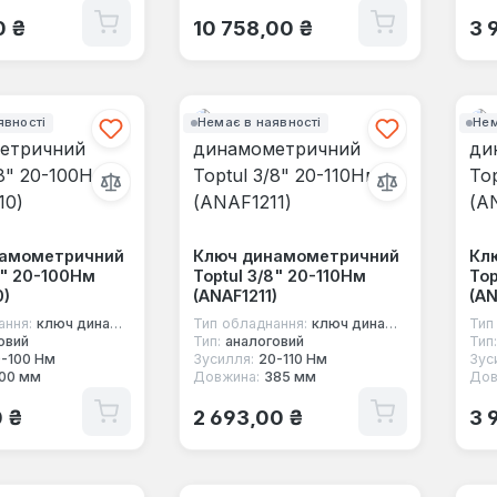
 ціна:
Звичайна ціна:
Зв
0 ₴
10 758,00 ₴
3 
явності
Немає в наявності
Нем
намометричний
Ключ динамометричний
Кл
8" 20-100Нм
Toptul 3/8" 20-110Нм
Top
0)
(ANAF1211)
(AN
ання:
ключ динамометричний під квадрат
Тип обладнання:
ключ динамометричний під квадрат
Тип
овий
Тип:
аналоговий
Тип:
-100 Нм
Зусилля:
20-110 Нм
Зус
00 мм
Довжина:
385 мм
Дов
 ціна:
Звичайна ціна:
Зв
0 ₴
2 693,00 ₴
3 