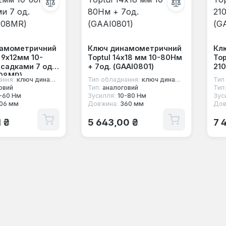
намометричний
Ключ динамометричний
Кл
 9х12мм 10-
Toptul 14х18 мм 10-80Нм
Top
асадками 7 од.
+ 7од. (GAAI0801)
210
08MR)
ання:
ключ динамометричний під насадки
Тип обладнання:
ключ динамометричний під насадки
Тип
овий
Тип:
аналоговий
Тип:
-60 Нм
Зусилля:
10-80 Нм
Зус
06 мм
Довжина:
360 мм
Дов
 ціна:
Звичайна ціна:
Зв
1 ₴
5 643,00 ₴
7 