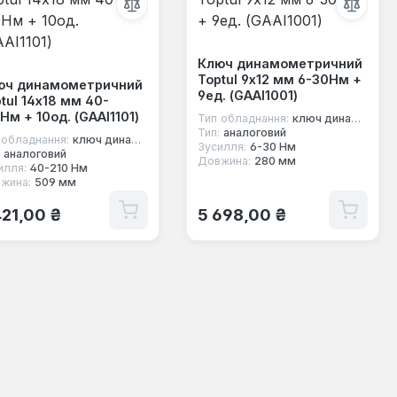
Ключ динамометричний
Toptul 9х12 мм 6-30Нм +
юч динамометричний
9ед. (GAAI1001)
tul 14х18 мм 40-
Нм + 10од. (GAAI1101)
Тип обладнання:
ключ динамометричний під насадки
Тип:
аналоговий
 обладнання:
ключ динамометричний під насадки
Зусилля:
6-30 Нм
аналоговий
Довжина:
280 мм
илля:
40-210 Нм
жина:
509 мм
ичайна ціна:
Звичайна ціна:
421,00 ₴
5 698,00 ₴