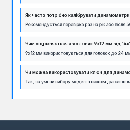
140-980 Нм
150-750 Нм
Як часто потрібно калібрувати динамометри
Рекомендується перевірка раз на рік або після 5
150-800 Нм
200-800 Нм
Чим відрізняється хвостовик 9х12 мм від 14х
200-1000 Нм
9х12 мм використовується для головок до 24 мм,
300-1500 Нм
480-1500 Нм
Чи можна використовувати ключ для динамо
500-2500 Нм
Так, за умови вибору моделі з нижнім діапазоно
610-2644 Нм