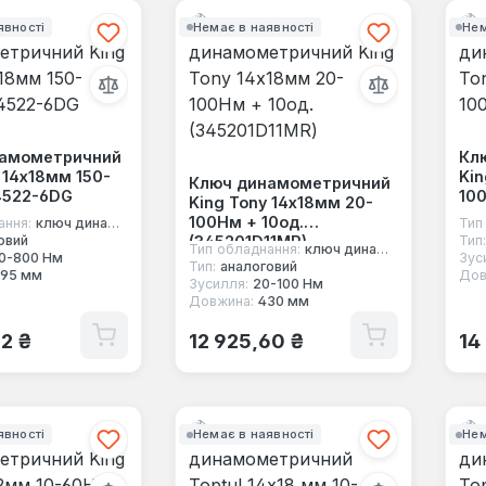
явності
Немає в наявності
Нем
намометричний
Кл
 14х18мм 150-
Kin
Ключ динамометричний
4522-6DG
10
King Tony 14х18мм 20-
100Нм + 10од.
ання:
ключ динамометричний під насадки
Тип
(345201D11MR)
овий
Тип:
Тип обладнання:
ключ динамометричний під насадки
0-800 Нм
Зус
Тип:
аналоговий
195 мм
Дов
Зусилля:
20-100 Нм
Довжина:
430 мм
 ціна:
Звичайна ціна:
Зв
62 ₴
12 925,60 ₴
14
явності
Немає в наявності
Нем