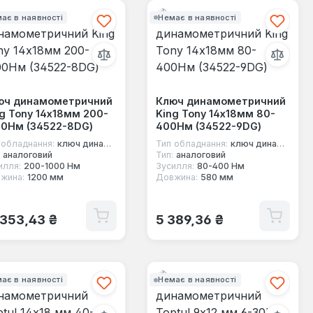
ає в наявності
Немає в наявності
юч динамометричний
Ключ динамометричний
g Tony 14х18мм 200-
King Tony 14х18мм 80-
00Нм (34522-8DG)
400Нм (34522-9DG)
 обладнання:
ключ динамометричний під насадки
Тип обладнання:
ключ динамометричний під насадки
аналоговий
Тип:
аналоговий
илля:
200-1000 Нм
Зусилля:
80-400 Нм
жина:
1200 мм
Довжина:
580 мм
ичайна ціна:
Звичайна ціна:
 353,43 ₴
5 389,36 ₴
ає в наявності
Немає в наявності