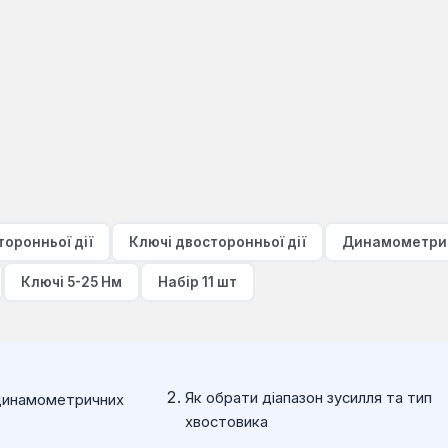
оронньої дії
Ключі двосторонньої дії
Динамометричн
Ключі 5-25 Нм
Набір 11 шт
Як обрати діапазон зусилля та тип
 динамометричних
хвостовика