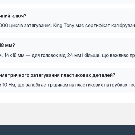
чний ключ?
000 циклів затягування. King Tony має сертифікат калібруванн
18 мм?
 14х18 мм — для головок від 24 мм і більше, що важливо при
метричного затягування пластикових деталей?
м 10 Нм, що запобігає тріщинам на пластикових патрубках і к