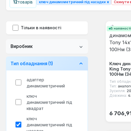
×
12
товарів
ключ динамометричний під насадки
Скинути 
Тільки в наявності
В наявност
Виробник
Тип обладнання
(1)
Ключ ди
King Tony
100Нм (3
адаптер
Тип обладн
динамометричний
Тип:
аналог
Зусилля:
20
Довжина:
4
ключ
динамометричний під
квадрат
Звичайна
6 706,9
ключ
динамометричний під
насадки