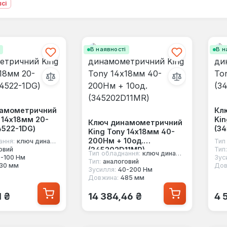
всі
і
В наявності
В н
намометричний
Кл
 14х18мм 20-
Kin
Ключ динамометричний
4522-1DG)
(34
King Tony 14х18мм 40-
200Нм + 10од.
ання:
ключ динамометричний під насадки
Тип
(345202D11MR)
овий
Тип:
Тип обладнання:
ключ динамометричний під насадки
-100 Нм
Зус
Тип:
аналоговий
30 мм
Дов
Зусилля:
40-200 Нм
Довжина:
485 мм
 ціна:
Звичайна ціна:
Зв
1 ₴
14 384,46 ₴
4 