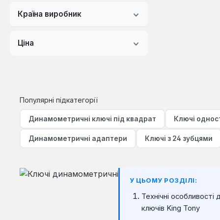
3-100 Нм
Країна виробник
4-20 Нм
Ціна
4.2-85 Нм
4.25-85 Нм
5-25 Нм
Популярні підкатегорії
6-30 Нм
Динамометричні ключі під квадрат
Ключі одност
6.8-135 Нм
Динамометричні адаптери
Ключі з 24 зубцями
6.75-135 Нм
10-50 Нм
10-60 Нм
У ЦЬОМУ РОЗДІЛІ:
Технічні особливості
10-80 Нм
ключів King Tony
10-100 Нм