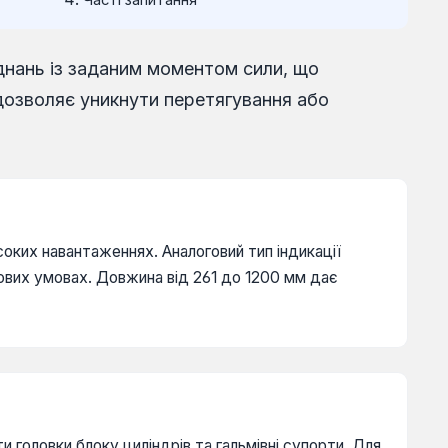
Часті запитання
днань із заданим моментом сили, що
 дозволяє уникнути перетягування або
соких навантаженнях. Аналоговий тип індикації
ових умовах. Довжина від 261 до 1200 мм дає
 головки блоку циліндрів та гальмівні супорти. Для