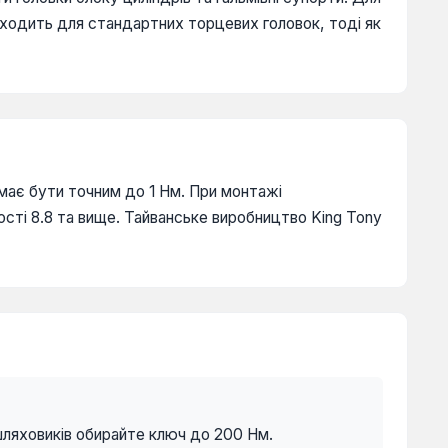
дходить для стандартних торцевих головок, тоді як
 має бути точним до 1 Нм. При монтажі
ості 8.8 та вище. Тайванське виробництво King Tony
шляховиків обирайте ключ до 200 Нм.