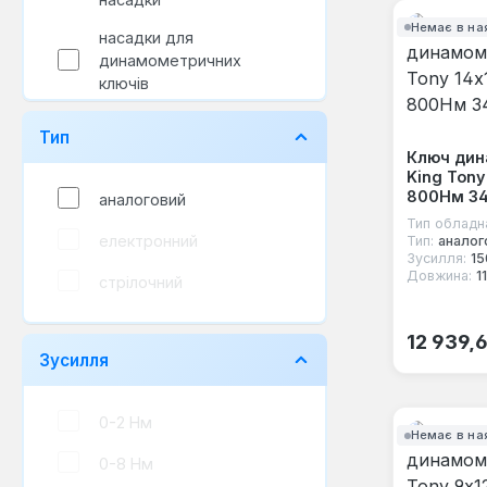
Немає в на
насадки для
динамометричних
ключів
ремкомплект
Тип
Ключ ди
King Tony
800Нм 3
аналоговий
Тип обладн
електронний
Тип:
аналог
Зусилля:
15
Довжина:
1
стрілочний
Звичайна
12 939,
Зусилля
0-2 Нм
Немає в на
0-8 Нм