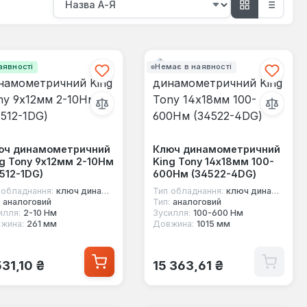
аявності
Немає в наявності
юч динамометричний
Ключ динамометричний
g Tony 9х12мм 2-10Нм
King Tony 14х18мм 100-
512-1DG)
600Нм (34522-4DG)
 обладнання:
ключ динамометричний під насадки
Тип обладнання:
ключ динамометричний під насадки
аналоговий
Тип:
аналоговий
илля:
2-10 Нм
Зусилля:
100-600 Нм
жина:
261 мм
Довжина:
1015 мм
ичайна ціна:
Звичайна ціна:
531,10 ₴
15 363,61 ₴