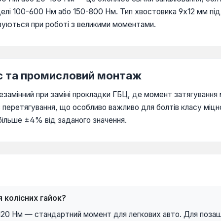
делі 100-600 Нм або 150-800 Нм. Тип хвостовика 9х12 мм пі
вуються при роботі з великими моментами.
іс та промисловий монтаж
езамінний при заміні прокладки ГБЦ, де момент затягування
з перетягування, що особливо важливо для болтів класу міцн
більше ±4% від заданого значення.
 колісних гайок?
120 Нм — стандартний момент для легкових авто. Для поза