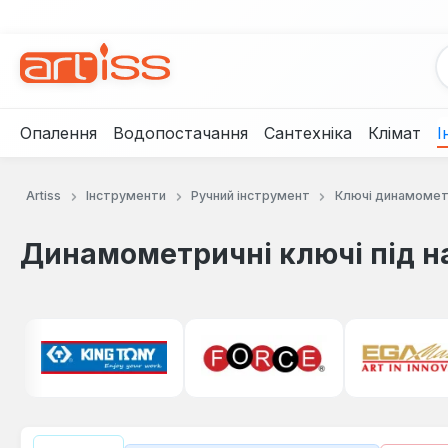
рейти до основного вмісту
Перейти до пошуку
Перейти до основної навігації
Опалення
Водопостачання
Сантехніка
Клімат
І
Artiss
Інструменти
Ручний інструмент
Ключі динамомет
Динамометричні ключі під н