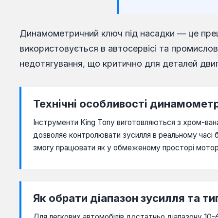
10-200 Нм
Динамометричний ключ під насадки — це преци
17-340 Нм
використовується в автосервісі та промислово
19-110 Нм
недотягування, що критично для деталей двиг
20-100 Нм
20-110 Нм
Технічні особливості динамометр
20-120 Нм
Інструменти King Tony виготовляються з хром-ванад
20-200 Нм
дозволяє контролювати зусилля в реальному часі б
25-500 Нм
змогу працювати як у обмеженому просторі моторно
27-135 Нм
28-210 Нм
Як обрати діапазон зусилля та ти
40-200 Нм
Для легкових автомобілів достатньо діапазону 10-6