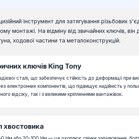
зійний інструмент для затягування різьбових з'є
му монтажі. На відміну від звичайних ключів, він
уна, ходової частини та металоконструкцій.
ичних ключів King Tony
ієвої сталі, що забезпечує стійкість до деформації при ви
ез електронних компонентів, що підвищує надійність у поль
го відсіку, так і з великими кріпленнями вантажівок.
п хвостовика
0 Нм або 20-100 Нм — це охоплює свічки запалювання, болти