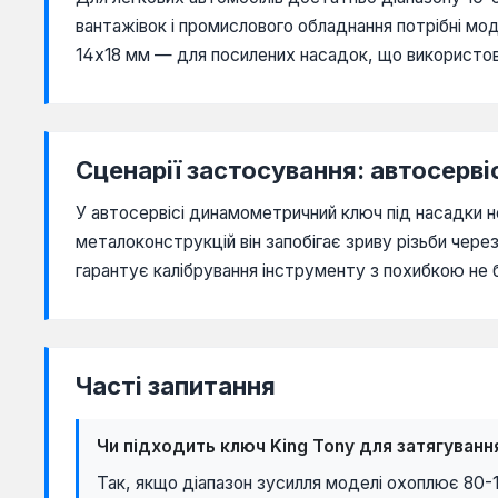
40-210 Нм
вантажівок і промислового обладнання потрібні мо
40-220 Нм
14х18 мм — для посилених насадок, що використо
42-210 Нм
60-300 Нм
Сценарії застосування: автосерв
60-340 Нм
У автосервісі динамометричний ключ під насадки н
70-340 Нм
металоконструкцій він запобігає зриву різьби чере
70-350 Нм
гарантує калібрування інструменту з похибкою не 
80-400 Нм
100-500 Нм
Часті запитання
100-600 Нм
100-800 Нм
Чи підходить ключ King Tony для затягування
140-700 Нм
Так, якщо діапазон зусилля моделі охоплює 80-