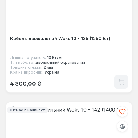
Кабель двожильний Woks 10 - 125 (1250 Вт)
Лінійна потужність:
10 Вт/м
Тип кабелю:
двожильний екранований
Товщина стяжки:
2 мм
Країна виробник:
Україна
Звичайна ціна:
4 300,00 ₴
Немає в наявності