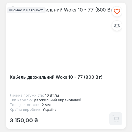
Немає в наявності
Кабель двожильний Woks 10 - 77 (800 Вт)
Лінійна потужність:
10 Вт/м
Тип кабелю:
двожильний екранований
Товщина стяжки:
2 мм
Країна виробник:
Україна
Звичайна ціна:
3 150,00 ₴