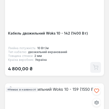
Кабель двожильний Woks 10 - 142 (1400 Вт)
Лінійна потужність:
10 Вт/м
Тип кабелю:
двожильний екранований
Товщина стяжки:
2 мм
Країна виробник:
Україна
Звичайна ціна:
4 800,00 ₴
Немає в наявності