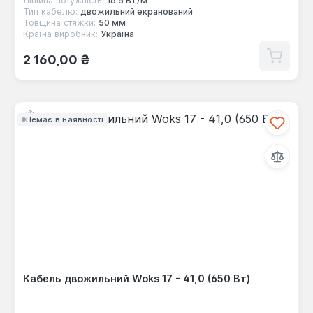
Лінійна потужність:
16.5 Вт/м
Тип кабелю:
двожильний екранований
Товщина стяжки:
50 мм
Країна виробник:
Україна
Звичайна ціна:
2 160,00 ₴
Немає в наявності
Кабель двожильний Woks 17 - 41,0 (650 Вт)