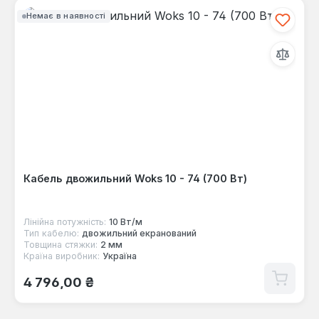
Немає в наявності
Кабель двожильний Woks 10 - 74 (700 Вт)
Лінійна потужність:
10 Вт/м
Тип кабелю:
двожильний екранований
Товщина стяжки:
2 мм
Країна виробник:
Україна
Звичайна ціна:
4 796,00 ₴