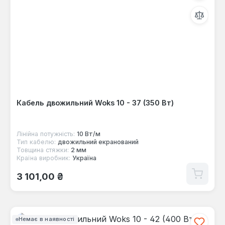
Кабель двожильний Woks 10 - 37 (350 Вт)
Лінійна потужність:
10 Вт/м
Тип кабелю:
двожильний екранований
Товщина стяжки:
2 мм
Країна виробник:
Україна
Звичайна ціна:
3 101,00 ₴
Немає в наявності