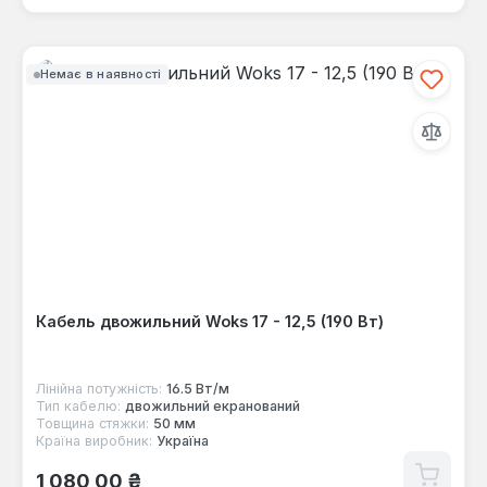
Немає в наявності
Кабель двожильний Woks 17 - 12,5 (190 Вт)
Лінійна потужність:
16.5 Вт/м
Тип кабелю:
двожильний екранований
Товщина стяжки:
50 мм
Країна виробник:
Україна
Звичайна ціна:
1 080,00 ₴