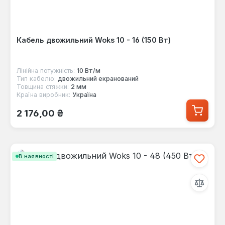
Кабель двожильний Woks 10 - 16 (150 Вт)
Лінійна потужність:
10 Вт/м
Тип кабелю:
двожильний екранований
Товщина стяжки:
2 мм
Країна виробник:
Україна
Звичайна ціна:
2 176,00 ₴
В наявності