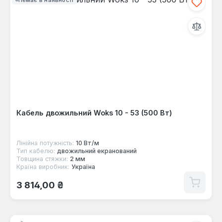
Кабель двожильний Woks 10 - 53 (500 Вт)
Лінійна потужність:
10 Вт/м
Тип кабелю:
двожильний екранований
Товщина стяжки:
2 мм
Країна виробник:
Україна
Звичайна ціна:
3 814,00 ₴