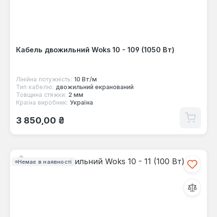
Кабель двожильний Woks 10 - 109 (1050 Вт)
Лінійна потужність:
10 Вт/м
Тип кабелю:
двожильний екранований
Товщина стяжки:
2 мм
Країна виробник:
Україна
Звичайна ціна:
3 850,00 ₴
Немає в наявності