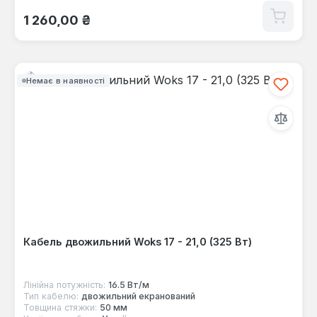
Звичайна ціна:
1 260,00 ₴
Немає в наявності
Кабель двожильний Woks 17 - 21,0 (325 Вт)
Лінійна потужність:
16.5 Вт/м
Тип кабелю:
двожильний екранований
Товщина стяжки:
50 мм