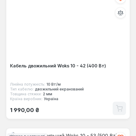
Кабель двожильний Woks 10 - 42 (400 Вт)
Лінійна потужність:
10 Вт/м
Тип кабелю:
двожильний екранований
Товщина стяжки:
2 мм
Країна виробник:
Україна
Звичайна ціна:
1 990,00 ₴
Немає в наявності