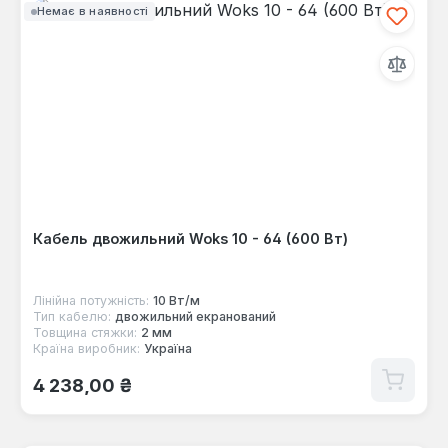
Немає в наявності
Кабель двожильний Woks 10 - 64 (600 Вт)
Лінійна потужність:
10 Вт/м
Тип кабелю:
двожильний екранований
Товщина стяжки:
2 мм
Країна виробник:
Україна
Звичайна ціна:
4 238,00 ₴