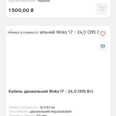
Країна виробник:
Україна
Звичайна ціна:
1 500,00 ₴
Немає в наявності
Кабель двожильний Woks 17 - 24,0 (395 Вт)
Лінійна потужність:
16.5 Вт/м
Тип кабелю:
двожильний екранований
Товщина стяжки:
50 мм