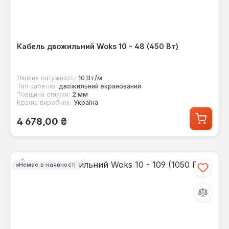
Кабель двожильний Woks 10 - 48 (450 Вт)
Лінійна потужність:
10 Вт/м
Тип кабелю:
двожильний екранований
Товщина стяжки:
2 мм
Країна виробник:
Україна
Звичайна ціна:
4 678,00 ₴
Немає в наявності