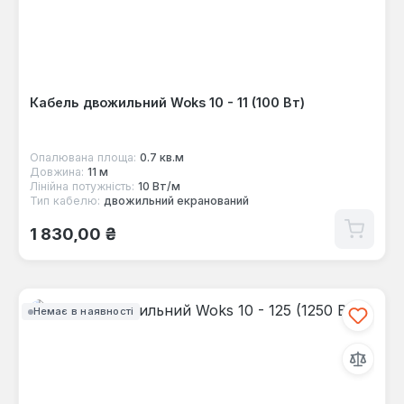
Кабель двожильний Woks 10 - 11 (100 Вт)
Опалювана площа:
0.7 кв.м
Довжина:
11 м
Лінійна потужність:
10 Вт/м
Тип кабелю:
двожильний екранований
Звичайна ціна:
1 830,00 ₴
Немає в наявності