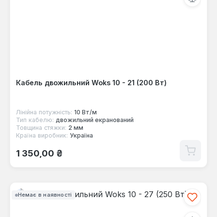
Кабель двожильний Woks 10 - 21 (200 Вт)
Лінійна потужність:
10 Вт/м
Тип кабелю:
двожильний екранований
Товщина стяжки:
2 мм
Країна виробник:
Україна
Звичайна ціна:
1 350,00 ₴
Немає в наявності