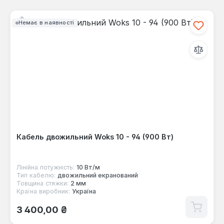
Немає в наявності
Кабель двожильний Woks 10 - 94 (900 Вт)
Лінійна потужність:
10 Вт/м
Тип кабелю:
двожильний екранований
Товщина стяжки:
2 мм
Країна виробник:
Україна
Звичайна ціна:
3 400,00 ₴