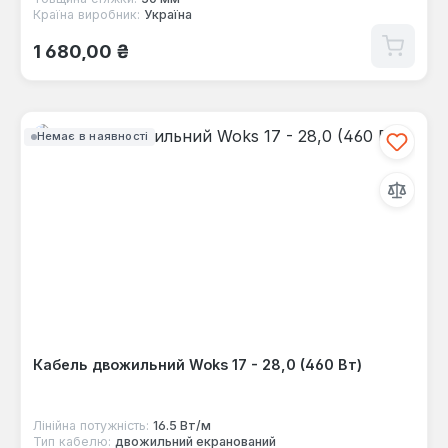
Країна виробник:
Україна
Звичайна ціна:
1 680,00 ₴
Немає в наявності
Кабель двожильний Woks 17 - 28,0 (460 Вт)
Лінійна потужність:
16.5 Вт/м
Тип кабелю:
двожильний екранований