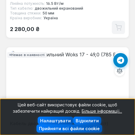
Лінійна потужність:
16.5 Вт/м
Тип кабелю:
двожильний екранований
Товщина стяжки:
50 мм
Країна виробник:
Україна
Звичайна ціна:
2 280,00 ₴
Немає в наявності
Цей веб-сайт використовує файли cookie, щоб
забезпечити найкращий досвід.
Більше інформації...
Налаштувати
Відхилити
Кабель двожильний Woks 17 - 49,0 (785 Вт)
Прийняти всі файли cookie