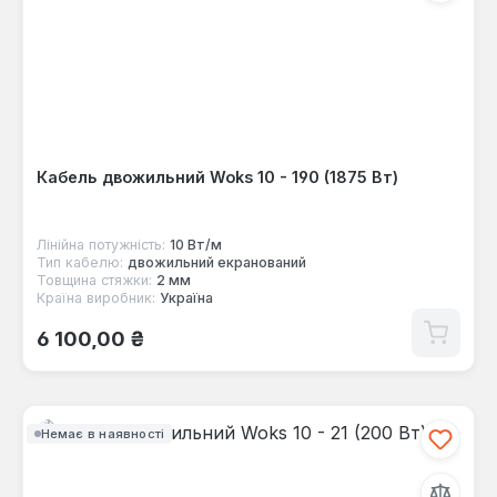
Кабель двожильний Woks 10 - 190 (1875 Вт)
Лінійна потужність:
10 Вт/м
Тип кабелю:
двожильний екранований
Товщина стяжки:
2 мм
Країна виробник:
Україна
Звичайна ціна:
6 100,00 ₴
Немає в наявності