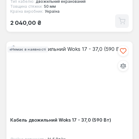
Тип кабелю:
двожильний екранований
Товщина стяжки:
50 мм
Країна виробник:
Україна
Звичайна ціна:
2 040,00 ₴
Немає в наявності
Кабель двожильний Woks 17 - 37,0 (590 Вт)