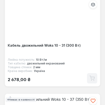
Кабель двожильний Woks 10 - 31 (300 Вт)
Лінійна потужність:
10 Вт/м
Тип кабелю:
двожильний екранований
Товщина стяжки:
2 мм
Країна виробник:
Україна
Звичайна ціна:
2 678,00 ₴
Немає в наявності