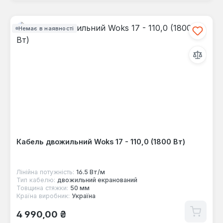
Немає в наявності
Кабель двожильний Woks 17 - 110,0 (1800 Вт)
Лінійна потужність:
16.5 Вт/м
Тип кабелю:
двожильний екранований
Товщина стяжки:
50 мм
Країна виробник:
Україна
Звичайна ціна:
4 990,00 ₴