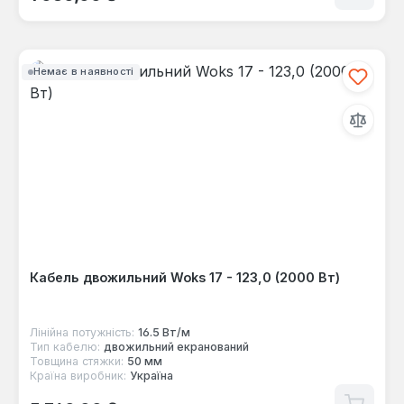
Немає в наявності
Кабель двожильний Woks 17 - 123,0 (2000 Вт)
Лінійна потужність:
16.5 Вт/м
Тип кабелю:
двожильний екранований
Товщина стяжки:
50 мм
Країна виробник:
Україна
Звичайна ціна: