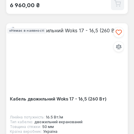
Звичайна ціна:
6 960,00 ₴
Немає в наявності
Кабель двожильний Woks 17 - 16,5 (260 Вт)
Лінійна потужність:
16.5 Вт/м
Тип кабелю:
двожильний екранований
Товщина стяжки:
50 мм
Країна виробник:
Україна