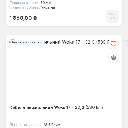
Товщина стяжки:
50 мм
Країна виробник:
Україна
Звичайна ціна:
1 860,00 ₴
Немає в наявності
Кабель двожильний Woks 17 - 32,0 (530 Вт)
Лінійна потужність:
16.5 Вт/м