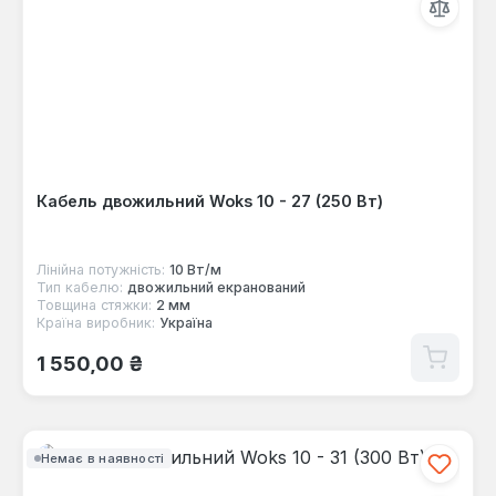
Кабель двожильний Woks 10 - 27 (250 Вт)
Лінійна потужність:
10 Вт/м
Тип кабелю:
двожильний екранований
Товщина стяжки:
2 мм
Країна виробник:
Україна
Звичайна ціна:
1 550,00 ₴
Немає в наявності