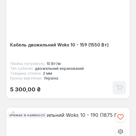
Кабель двожильний Woks 10 - 159 (1550 Вт)
Лінійна потужність:
10 Вт/м
Тип кабелю:
двожильний екранований
Товщина стяжки:
2 мм
Країна виробник:
Україна
Звичайна ціна:
5 300,00 ₴
Немає в наявності