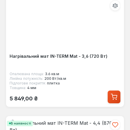
Нагрівальний мат IN-TERM Mat - 3,6 (720 Вт)
Опалювана площа:
3.6 кв.м
Лінійна потужність:
200 Вт/кв.м
Підлогове покриття:
плитка
Товщина:
4 мм
Звичайна ціна:
5 849,00 ₴
В наявності