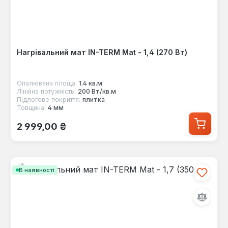
Нагрівальний мат IN-TERM Mat - 1,4 (270 Вт)
Опалювана площа:
1.4 кв.м
Лінійна потужність:
200 Вт/кв.м
Підлогове покриття:
плитка
Товщина:
4 мм
Звичайна ціна:
2 999,00 ₴
В наявності