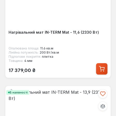
Нагрівальний мат IN-TERM Mat - 11,6 (2330 Вт)
Опалювана площа:
11.6 кв.м
Лінійна потужність:
200 Вт/кв.м
Підлогове покриття:
плитка
Товщина:
4 мм
Звичайна ціна:
17 379,00 ₴
В наявності