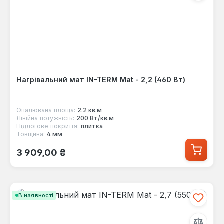
Нагрівальний мат IN-TERM Mat - 2,2 (460 Вт)
Опалювана площа:
2.2 кв.м
Лінійна потужність:
200 Вт/кв.м
Підлогове покриття:
плитка
Товщина:
4 мм
Звичайна ціна:
3 909,00 ₴
В наявності