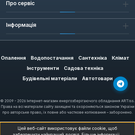
Про сервіс
безпеку експлуатації. In Term використовує
двожильні кабелі, що значно спрощує
підключення та мінімізує електромагнітне
Інформація
випромінювання, роблячи систему
абсолютно безпечною для здоров'я.
Висока надійність:
Гарантія
довговічності завдяки використанню
Опалення
Водопостачання
Сантехніка
Клімат
преміальних матеріалів та
Інструменти
Садова техніка
багатоступеневому контролю якості.
Будівельні матеріали
Автотовари
Простий та швидкий монтаж:
Самоклеюча сітка дозволяє легко
розкласти мат на підлозі без
© 2009 - 2026 Інтернет-магазин енергозберігаючого обладнання ARTiss.
спеціальних інструментів.
Права на всі матеріали сайту захищені та охороняються законом України
Енергоефективність:
Оптимізована
про авторське право, їх повне або часткове копіювання – заборонено.
конструкція кабелю забезпечує
швидкий нагрів та ефективне утримання
Цей веб-сайт використовує файли cookie, щоб
забезпечити найкращий досвід.
Більше інформації...
тепла, знижуючи витрати на