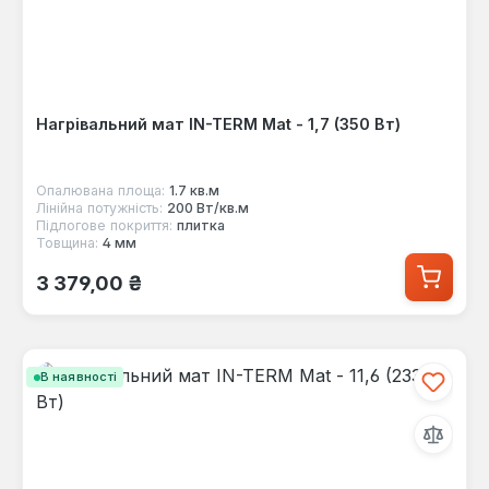
Нагрівальний мат IN-TERM Mat - 1,7 (350 Вт)
Опалювана площа:
1.7 кв.м
Лінійна потужність:
200 Вт/кв.м
Підлогове покриття:
плитка
Товщина:
4 мм
Звичайна ціна:
3 379,00 ₴
В наявності