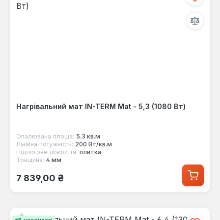
Нагрівальний мат IN-TERM Mat - 5,3 (1080 Вт)
Опалювана площа:
5.3 кв.м
Лінійна потужність:
200 Вт/кв.м
Підлогове покриття:
плитка
Товщина:
4 мм
Звичайна ціна:
7 839,00 ₴
В наявності