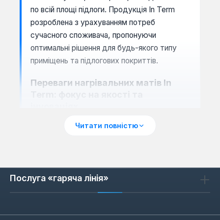
по всій площі підлоги. Продукція In Term
розроблена з урахуванням потреб
сучасного споживача, пропонуючи
оптимальні рішення для будь-якого типу
приміщень та підлогових покриттів.
Переваги нагрівальних матів In
Term: фокус на якості та
інноваціях
Обираючи нагрівальні мати In Term, ви
Читати повністю
отримуєте не просто систему обігріву, а
комплексне рішення, що базується на
багаторічному досвіді та інноваційних
розробках. Кожен елемент мату, від
Послуга «гаряча лінія»
нагрівального кабелю до клейової основи,
проходить суворий контроль якості. Це
забезпечує неперевершену надійність та