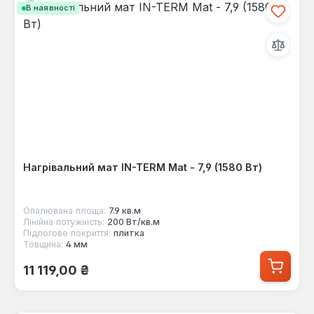
В наявності
Нагрівальний мат IN-TERM Mat - 7,9 (1580 Вт)
Опалювана площа:
7.9 кв.м
Лінійна потужність:
200 Вт/кв.м
Підлогове покриття:
плитка
Товщина:
4 мм
Звичайна ціна:
11 119,00 ₴