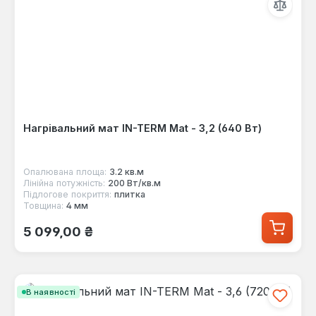
Нагрівальний мат IN-TERM Mat - 3,2 (640 Вт)
Опалювана площа:
3.2 кв.м
Лінійна потужність:
200 Вт/кв.м
Підлогове покриття:
плитка
Товщина:
4 мм
Звичайна ціна:
5 099,00 ₴
В наявності