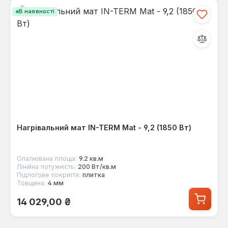
В наявності
Нагрівальний мат IN-TERM Mat - 9,2 (1850 Вт)
Опалювана площа:
9.2 кв.м
Лінійна потужність:
200 Вт/кв.м
Підлогове покриття:
плитка
Товщина:
4 мм
Звичайна ціна:
14 029,00 ₴