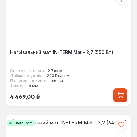
Нагрівальний мат IN-TERM Mat - 2,7 (550 Вт)
Опалювана площа:
2.7 кв.м
Лінійна потужність:
200 Вт/кв.м
Підлогове покриття:
плитка
Товщина:
4 мм
Звичайна ціна:
4 469,00 ₴
В наявності