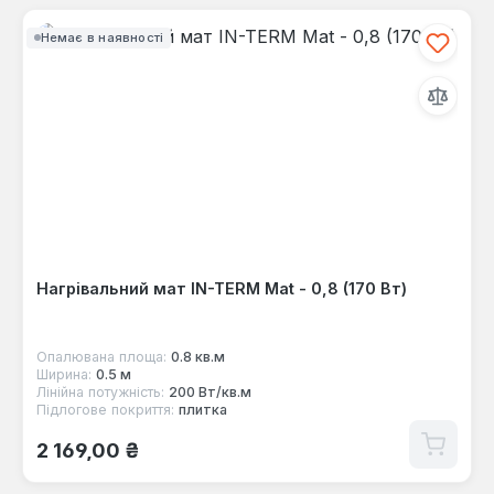
Немає в наявності
Нагрівальний мат IN-TERM Mat - 0,8 (170 Вт)
Опалювана площа:
0.8 кв.м
Ширина:
0.5 м
Лінійна потужність:
200 Вт/кв.м
Підлогове покриття:
плитка
Звичайна ціна:
2 169,00 ₴