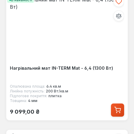
Нагрівальний мат IN-TERM Mat - 6,4 (1300 Вт)
Опалювана площа:
6.4 кв.м
Лінійна потужність:
200 Вт/кв.м
Підлогове покриття:
плитка
Товщина:
4 мм
Звичайна ціна:
9 099,00 ₴