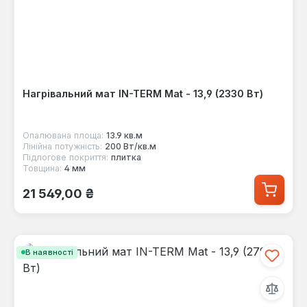
Нагрівальний мат IN-TERM Mat - 13,9 (2330 Вт)
Опалювана площа:
13.9 кв.м
Лінійна потужність:
200 Вт/кв.м
Підлогове покриття:
плитка
Товщина:
4 мм
Звичайна ціна:
21 549,00 ₴
В наявності