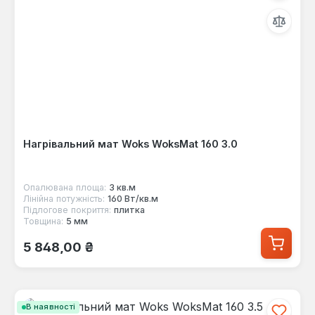
Нагрівальний мат Woks WoksMat 160 3.0
Опалювана площа:
3 кв.м
Лінійна потужність:
160 Вт/кв.м
Підлогове покриття:
плитка
Товщина:
5 мм
Звичайна ціна:
5 848,00 ₴
В наявності