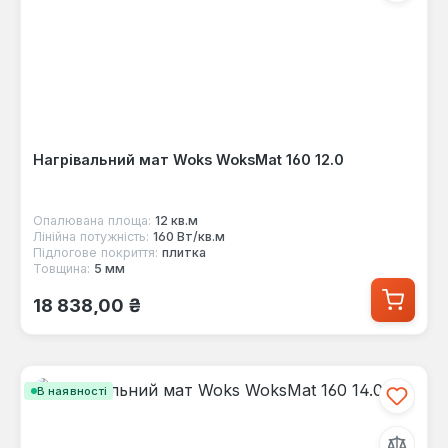
Нагрівальний мат Woks WoksMat 160 12.0
Опалювана площа:
12 кв.м
Лінійна потужність:
160 Вт/кв.м
Підлогове покриття:
плитка
Товщина:
5 мм
Звичайна ціна:
18 838,00 ₴
В наявності