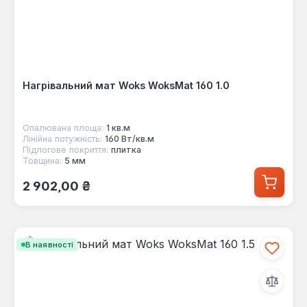
Нагрівальний мат Woks WoksMat 160 1.0
Опалювана площа:
1 кв.м
Лінійна потужність:
160 Вт/кв.м
Підлогове покриття:
плитка
Товщина:
5 мм
Звичайна ціна:
2 902,00 ₴
В наявності