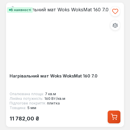
В наявності
Нагрівальний мат Woks WoksMat 160 7.0
Опалювана площа:
7 кв.м
Лінійна потужність:
160 Вт/кв.м
Підлогове покриття:
плитка
Товщина:
5 мм
Звичайна ціна:
11 782,00 ₴