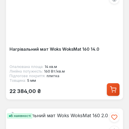
Нагрівальний мат Woks WoksMat 160 14.0
Опалювана площа:
14 кв.м
Лінійна потужність:
160 Вт/кв.м
Підлогове покриття:
плитка
Товщина:
5 мм
Звичайна ціна:
22 384,00 ₴
В наявності