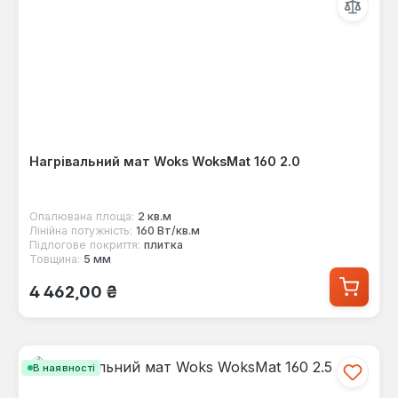
Нагрівальний мат Woks WoksMat 160 2.0
Опалювана площа:
2 кв.м
Лінійна потужність:
160 Вт/кв.м
Підлогове покриття:
плитка
Товщина:
5 мм
Звичайна ціна:
4 462,00 ₴
В наявності