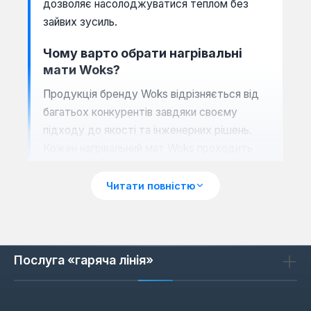
дозволяє насолоджуватися теплом без
зайвих зусиль.
Чому варто обрати нагрівальні
мати Woks?
Продукція бренду Woks відрізняється від
багатьох конкурентів завдяки своєму
підходу до якості та інженерних рішень.
Кожен нагрівальний мат Woks проходить
суворий контроль на всіх етапах
виробництва, що гарантує його бездоганну
Читати повністю
роботу протягом багатьох років.
Використання високоякісних матеріалів,
таких як фторполімерна ізоляція,
забезпечує підвищену стійкість до
Послуга «гаряча лінія»
перегріву та механічних пошкоджень,
роблячи систему абсолютно безпечною
для експлуатації.