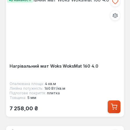
Нагрівальний мат Woks WoksMat 160 4.0
Опалювана площа:
4 кв.м
Лінійна потужність:
160 Вт/кв.м
Підлогове покриття:
плитка
Товщина:
5 мм
Звичайна ціна:
7 258,00 ₴