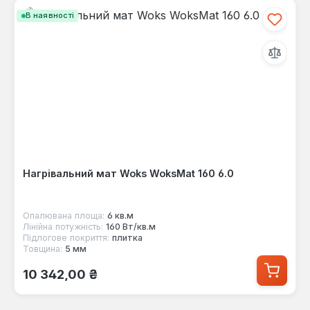
В наявності
Нагрівальний мат Woks WoksMat 160 6.0
Опалювана площа:
6 кв.м
Лінійна потужність:
160 Вт/кв.м
Підлогове покриття:
плитка
Товщина:
5 мм
Звичайна ціна:
10 342,00 ₴