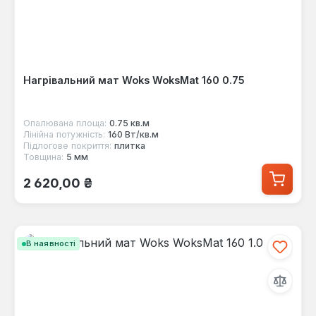
Нагрівальний мат Woks WoksMat 160 0.75
Опалювана площа:
0.75 кв.м
Лінійна потужність:
160 Вт/кв.м
Підлогове покриття:
плитка
Товщина:
5 мм
Звичайна ціна:
2 620,00 ₴
В наявності