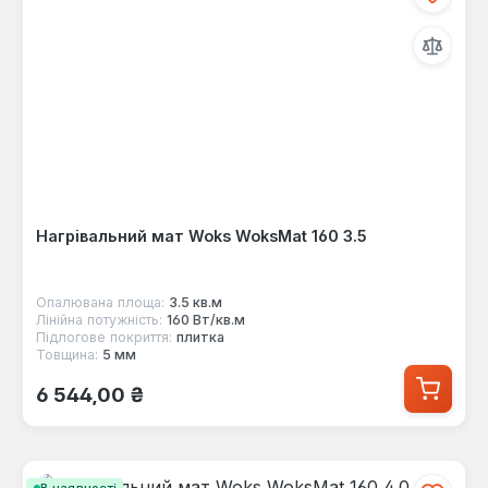
Нагрівальний мат Woks WoksMat 160 3.5
Опалювана площа:
3.5 кв.м
Лінійна потужність:
160 Вт/кв.м
Підлогове покриття:
плитка
Товщина:
5 мм
Звичайна ціна:
6 544,00 ₴
В наявності