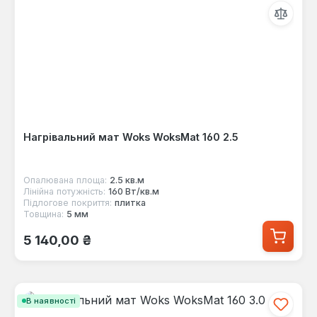
Нагрівальний мат Woks WoksMat 160 2.5
Опалювана площа:
2.5 кв.м
Лінійна потужність:
160 Вт/кв.м
Підлогове покриття:
плитка
Товщина:
5 мм
Звичайна ціна:
5 140,00 ₴
В наявності