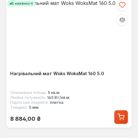
В наявності
Нагрівальний мат Woks WoksMat 160 5.0
Опалювана площа:
5 кв.м
Лінійна потужність:
160 Вт/кв.м
Підлогове покриття:
плитка
Товщина:
5 мм
Звичайна ціна:
8 884,00 ₴