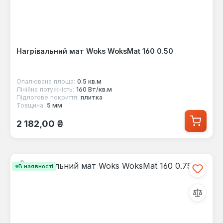
Нагрівальний мат Woks WoksMat 160 0.50
Опалювана площа:
0.5 кв.м
Лінійна потужність:
160 Вт/кв.м
Підлогове покриття:
плитка
Товщина:
5 мм
Звичайна ціна:
2 182,00 ₴
В наявності