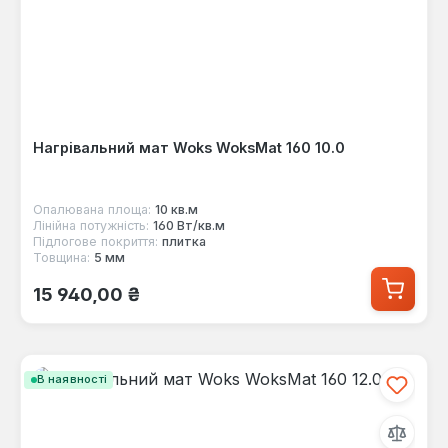
Нагрівальний мат Woks WoksMat 160 10.0
Опалювана площа:
10 кв.м
Лінійна потужність:
160 Вт/кв.м
Підлогове покриття:
плитка
Товщина:
5 мм
Звичайна ціна:
15 940,00 ₴
В наявності