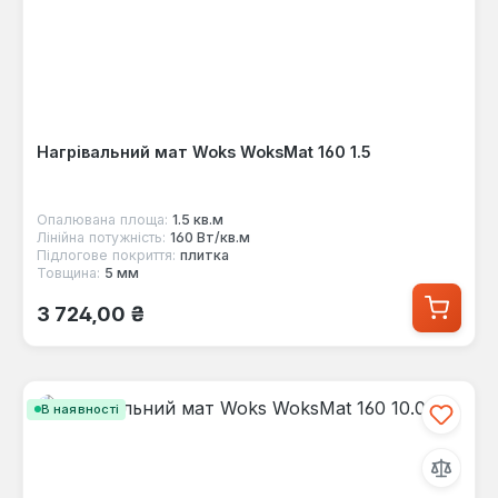
Нагрівальний мат Woks WoksMat 160 1.5
Опалювана площа:
1.5 кв.м
Лінійна потужність:
160 Вт/кв.м
Підлогове покриття:
плитка
Товщина:
5 мм
Звичайна ціна:
3 724,00 ₴
В наявності