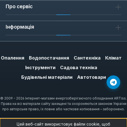
Про сервіс
Надійність та довговічність:
Кабелі
Woks мають посилену ізоляцію, що
забезпечує тривалий термін служби.
Інформація
Енергоефективність:
Оптимальна
потужність та швидкий нагрів
дозволяють економити електроенергію.
Простота монтажу:
Мати легко
Опалення
Водопостачання
Сантехніка
Клімат
розгортаються та фіксуються, що
Інструменти
Садова техніка
значно спрощує укладання.
Будівельні матеріали
Автотовари
Безпека:
Багаторівневий захист від
перегріву та електричних пробоїв.
© 2009 - 2026 Інтернет-магазин енергозберігаючого обладнання ARTiss.
Технологічні особливості та
Права на всі матеріали сайту захищені та охороняються законом України
переваги Woks
про авторське право, їх повне або часткове копіювання – заборонено.
Нагрівальні мати Woks розроблені з
Цей веб-сайт використовує файли cookie, щоб
урахуванням сучасних вимог до