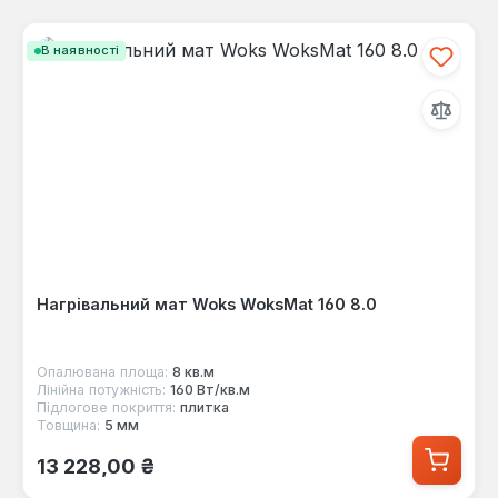
В наявності
Нагрівальний мат Woks WoksMat 160 8.0
Опалювана площа:
8 кв.м
Лінійна потужність:
160 Вт/кв.м
Підлогове покриття:
плитка
Товщина:
5 мм
Звичайна ціна:
13 228,00 ₴