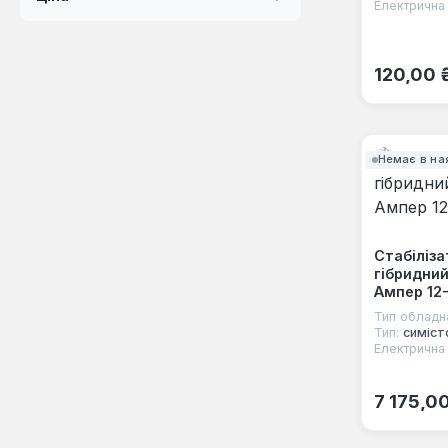
Електрична 
Звичайна
120,00 
Немає в на
Стабіліза
гібридний
Ампер 12-
Тип обладн
Тип:
симіст
Електрична 
Звичайна
7 175,0