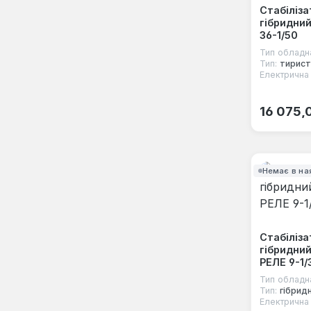
Стабіліза
гібридни
36-1/50
Тип обладн
Тип:
тирист
Електрична 
Звичайна
16 075,
Немає в на
Стабіліза
гібридний
РЕЛЕ 9-1/
Тип обладн
Тип:
гібрид
Електрична 