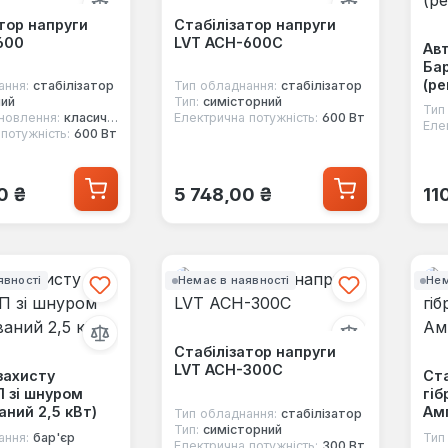
тор напруги
Стабілізатор напруги
600
LVT ACH-600C
Ав
Бар
(ре
ання:
стабілізатор
Тип обладнання:
стабілізатор
ий
Тип:
симісторний
Тип
новлення:
класичний
Електрична потужність:
600 Вт
Еле
потужність:
600 Вт
 ціна:
Звичайна ціна:
Зв
0 ₴
5 748,00 ₴
11
явності
Немає в наявності
Нем
Стабілізатор напруги
LVT ACH-300C
захисту
Ста
П зі шнуром
гіб
аний 2,5 кВт)
Амп
Тип обладнання:
стабілізатор
Тип:
симісторний
ання:
бар'єр
Тип
Електрична потужність:
300 Вт