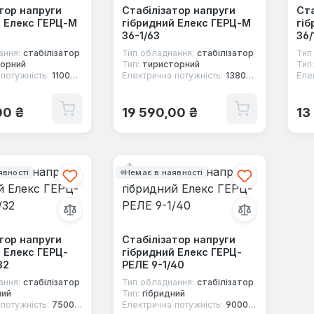
тор напруги
Стабілізатор напруги
Ста
й Елекс ГЕРЦ-М
гібридний Елекс ГЕРЦ-М
гіб
36-1/63
36/
ання:
стабілізатор
Тип обладнання:
стабілізатор
Тип
орний
Тип:
тиристорний
Тип:
потужність:
11000 Вт
Електрична потужність:
13800 Вт
Еле
 ціна:
Звичайна ціна:
Зв
00 ₴
19 590,00 ₴
13
явності
Немає в наявності
тор напруги
Стабілізатор напруги
 Елекс ГЕРЦ-
гібридний Елекс ГЕРЦ-
32
РЕЛЕ 9-1/40
ання:
стабілізатор
Тип обладнання:
стабілізатор
ний
Тип:
гібридний
потужність:
7500 Вт
Електрична потужність:
9000 Вт