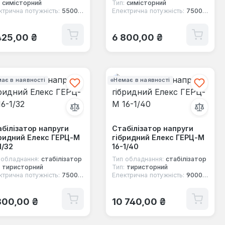
симісторний
Тип:
симісторний
ктрична потужність:
5500 Вт
Електрична потужність:
7500 Вт
ичайна ціна:
Звичайна ціна:
425,00 ₴
6 800,00 ₴
ає в наявності
Немає в наявності
білізатор напруги
Стабілізатор напруги
ридний Елекс ГЕРЦ-М
гібридний Елекс ГЕРЦ-М
1/32
16-1/40
 обладнання:
стабілізатор
Тип обладнання:
стабілізатор
тиристорний
Тип:
тиристорний
ктрична потужність:
7500 Вт
Електрична потужність:
9000 Вт
ичайна ціна:
Звичайна ціна:
800,00 ₴
10 740,00 ₴