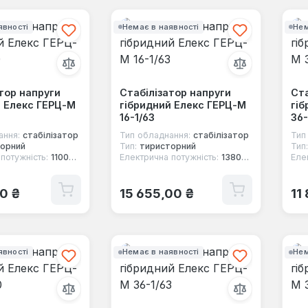
явності
Немає в наявності
Нем
тор напруги
Стабілізатор напруги
Ста
й Елекс ГЕРЦ-М
гібридний Елекс ГЕРЦ-М
гіб
16-1/63
36-
ання:
стабілізатор
Тип обладнання:
стабілізатор
Тип
орний
Тип:
тиристорний
Тип:
потужність:
11000 Вт
Електрична потужність:
13800 Вт
Еле
 ціна:
Звичайна ціна:
Зв
00 ₴
15 655,00 ₴
11
явності
Немає в наявності
Нем