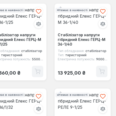
ає в наявності
Немає в наявності
білізатор напруги
Стабілізатор напруги
ридний Елекс ГЕРЦ-М
гібридний Елекс ГЕРЦ-М
1/25
36-1/40
 обладнання:
стабілізатор
Тип обладнання:
стабілізатор
тиристорний
Тип:
тиристорний
ктрична потужність:
5500 Вт
Електрична потужність:
9000 Вт
ичайна ціна:
Звичайна ціна:
 860,00 ₴
13 925,00 ₴
ає в наявності
Немає в наявності