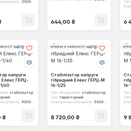
потужність:
2500 Вт
Тип:
Еле
 ціна:
Звичайна ціна:
Зв
₴
644,00 ₴
6 
явності
Немає в наявності
Нем
тор напруги
Стабілізатор напруги
Ста
 Елекс ГЕРЦ-
гібридний Елекс ГЕРЦ-М
гіб
1/40
16-1/25
16-
ання:
стабілізатор
Тип обладнання:
стабілізатор
Тип
орний
Тип:
тиристорний
Тип:
потужність:
9000 Вт
Електрична потужність:
5500 Вт
Еле
 ціна:
Звичайна ціна:
Зв
0 ₴
8 720,00 ₴
9 