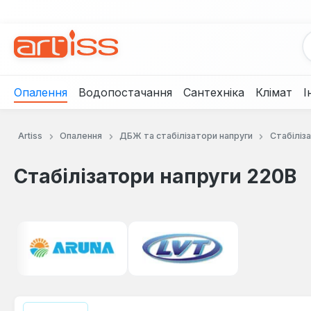
рейти до основного вмісту
Перейти до пошуку
Перейти до основної навігації
Опалення
Водопостачання
Сантехніка
Клімат
І
Artiss
Опалення
ДБЖ та стабілізатори напруги
Стабіліз
Стабілізатори напруги 220В