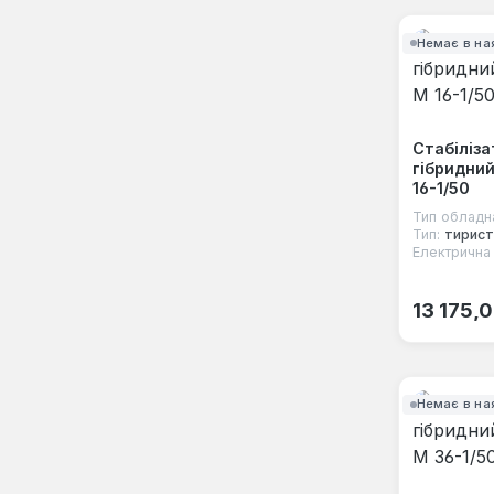
Немає в на
Стабіліза
гібридни
16-1/50
Тип обладн
Тип:
тирист
Електрична 
Звичайна
13 175,
Немає в на