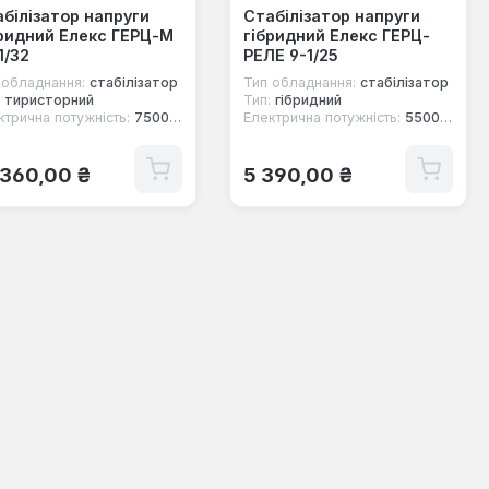
білізатор напруги
Стабілізатор напруги
ридний Елекс ГЕРЦ-М
гібридний Елекс ГЕРЦ-
1/32
РЕЛЕ 9-1/25
 обладнання:
стабілізатор
Тип обладнання:
стабілізатор
тиристорний
Тип:
гібридний
ктрична потужність:
7500 Вт
Електрична потужність:
5500 Вт
ичайна ціна:
Звичайна ціна:
 360,00 ₴
5 390,00 ₴