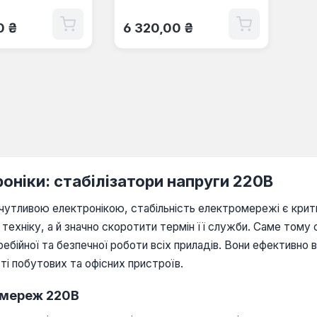
 ціна:
Звичайна ціна:
0 ₴
6 320,00 ₴
оніки: стабілізатори напруги 220В
й чутливою електронікою, стабільність електромережі є кри
техніку, а й значно скоротити термін її служби. Саме тому 
бійної та безпечної роботи всіх приладів. Вони ефективно 
ті побутових та офісних пристроїв.
я мереж 220В