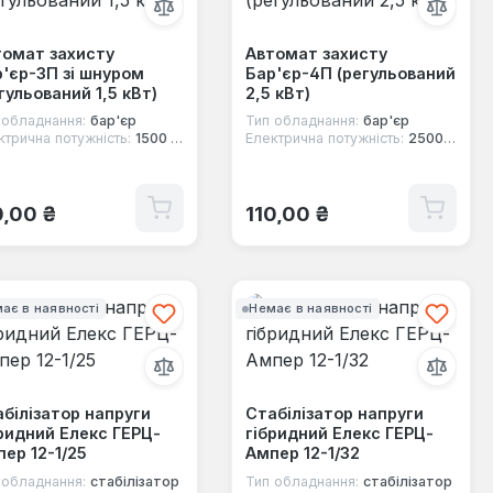
томат захисту
Автомат захисту
'єр-3П зі шнуром
Бар'єр-4П (регульований
гульований 1,5 кВт)
2,5 кВт)
 обладнання:
бар'єр
Тип обладнання:
бар'єр
ктрична потужність:
1500 Вт
Електрична потужність:
2500 Вт
ичайна ціна:
Звичайна ціна:
0,00 ₴
110,00 ₴
ає в наявності
Немає в наявності
білізатор напруги
Стабілізатор напруги
ридний Елекс ГЕРЦ-
гібридний Елекс ГЕРЦ-
ер 12-1/25
Ампер 12-1/32
 обладнання:
стабілізатор
Тип обладнання:
стабілізатор