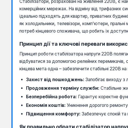
Стабілізатори, розраховані на живлення 220В, є н
комерційних мережах. На відміну від трифазних с
ідеально підходять для квартир, приватних будинкі
як холодильники, телевізори, комп'ютери, пральні 
потреб кінцевого споживача, що робить їх доступн
Принцип дії та ключові переваги викори
Принцип роботи стабілізатора напруги 220В полягає
відбуватися за допомогою релейних перемикачів, с
кінцева мета одна – забезпечити стабільні 220В н
Захист від пошкоджень:
Запобігає виходу з л
Продовження терміну служби:
Стабільне жи
Безперебійна робота:
Гарантує коректне функ
Економія коштів:
Уникнення дорогого ремонту 
Підвищення комфорту:
Забезпечує спокій та 
Як правильно обрати стабілізатор напру