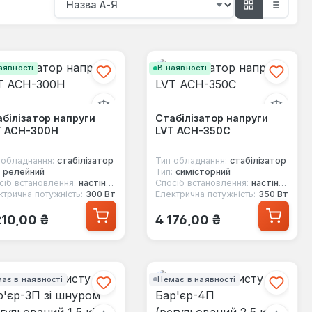
аявності
В наявності
білізатор напруги
Стабілізатор напруги
T ACH-300H
LVT ACH-350С
 обладнання:
стабілізатор
Тип обладнання:
стабілізатор
релейний
Тип:
симісторний
сіб встановлення:
настінний
Спосіб встановлення:
настінний
ктрична потужність:
300 Вт
Електрична потужність:
350 Вт
ичайна ціна:
Звичайна ціна:
210,00 ₴
4 176,00 ₴
ає в наявності
Немає в наявності