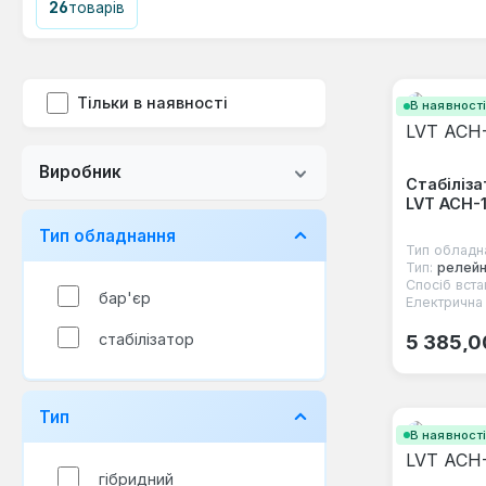
26
товарів
Тільки в наявності
В наявност
Виробник
Стабіліза
LVT ACH-
Тип обладнання
Тип обладн
Тип:
релейн
Спосіб вста
бар'єр
Електрична 
Звичайна
стабілізатор
5 385,0
Тип
В наявност
гібридний