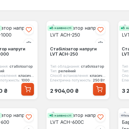
і
В наявності
В н
тор напруги
Стабілізатор напруги
Ста
1000
LVT ACH-250
LV
ання:
стабілізатор
Тип обладнання:
стабілізатор
Тип
ий
Тип:
релейний
Тип:
новлення:
класичний
Спосіб встановлення:
класичний
Спо
потужність:
1000 Вт
Електрична потужність:
250 Вт
Еле
 ціна:
Звичайна ціна:
Зв
0 ₴
2 904,00 ₴
3 
і
В наявності
Нем