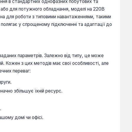
тання в стандартних однофазних побутових та
 або для потужного обладнання, моделі на 220В
ована для роботи з типовими навантаженнями, такими
ь полягає у спрощеному підключенні та адаптації до
 заданих параметрів. Залежно від типу, це може
й. Кожен з цих методів має свої особливості, але
ечних переваг:
пруги.
ачно збільшує їхній ресурс.
.
ашому домі чи офісі.