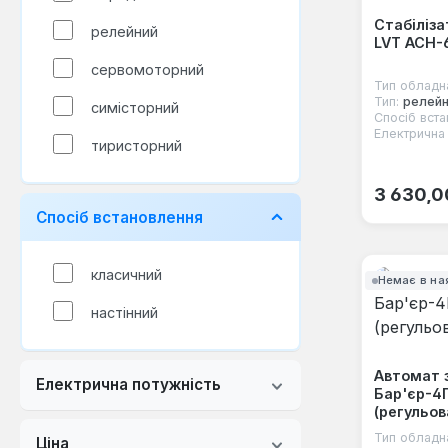
Стабіліза
релейний
LVT ACH-
сервомоторний
Тип обладн
Тип:
релейн
симісторний
Спосіб вста
Електрична 
тиристорний
Звичайна
3 630,0
Спосіб встановлення
класичний
Немає в на
настінний
Автомат 
Електрична потужність
Бар'єр-4
(регульов
Тип обладн
Ціна