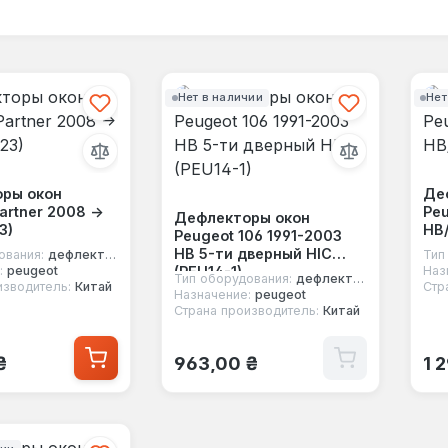
Нет в наличии
Нет
ры окон
Де
artner 2008 ->
Peu
Дефлекторы окон
3)
HB/
Peugeot 106 1991-2003
HB 5-ти дверный HIC
ования:
дефлекторы окон
Тип
(PEU14-1)
:
peugeot
Наз
Тип оборудования:
дефлекторы окон
изводитель:
Китай
Стр
Назначение:
peugeot
Страна производитель:
Китай
 цена:
Обычная цена:
Об
₴
963,00 ₴
1 