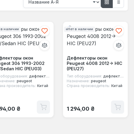
 в наличии
Нет в наличии
флекторы окон
Дефлекторы окон
geot 306 1993-2002
Peugeot 4008 2012-> HIC
Sedan HIC (PEU03)
(PEU27)
 оборудования:
дефлекторы окон
Тип оборудования:
дефлекторы окон
начение:
peugeot
Назначение:
peugeot
ана производитель:
Китай
Страна производитель:
Китай
ычная цена:
Обычная цена:
294,00 ₴
1 294,00 ₴