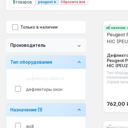
×
5
товаров
peugeot
Сбросить все
Только в наличии
В наличии
Производитель
Дефлекто
Peugeot P
Тип оборудования
HIC (PEU2
Тип оборуд
Назначение
дефлектор капота
Страна про
дефлекторы окон
Обычная
762,00 
Назначение
(1)
audi