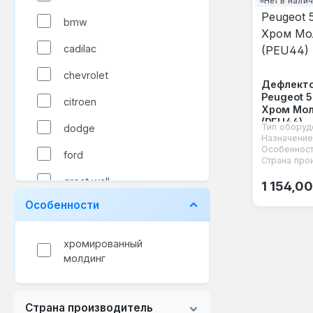
Нет в нали
bmw
cadilac
chevrolet
Дефлекто
Peugeot 5
citroen
Хром Мол
(PEU44)
Тип оборуд
dodge
Назначение
Особенност
ford
Страна про
Обычная
great wall
1 154,00
Особенности
honda
hyundai
хромированный
молдинг
infiniti
jeep
Страна производитель