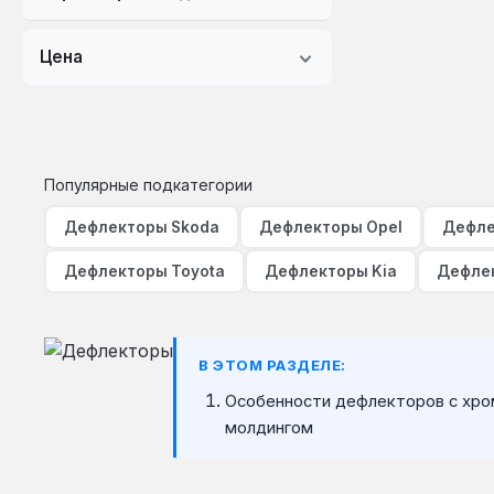
kia
land rover
Цена
lexus
mazda
mercedes
Популярные подкатегории
mitsubishi
Дефлекторы Skoda
Дефлекторы Opel
Дефле
nissan
Дефлекторы Toyota
Дефлекторы Kia
Дефле
opel
peugeot
В ЭТОМ РАЗДЕЛЕ:
pontiac
Особенности дефлекторов с хр
porshe
молдингом
renault