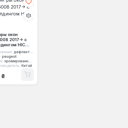
чии
ры окон
008 2017-> с
дингом HIC
ования:
дефлекторы окон
:
peugeot
и:
хромированный молдинг
изводитель:
Китай
 цена:
 ₴