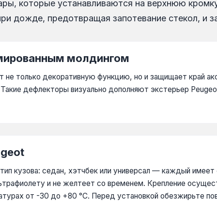
ары, которые устанавливаются на верхнюю кромку
ри дожде, предотвращая запотевание стекол, и з
омированным молдингом
 не только декоративную функцию, но и защищает край аксе
е. Такие дефлекторы визуально дополняют экстерьер Peugeo
geot
тип кузова: седан, хэтчбек или универсал — каждый имее
ультрафиолету и не желтеет со временем. Крепление осущес
урах от -30 до +80 °C. Перед установкой обезжирьте пов