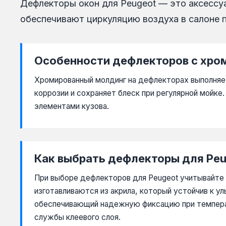
Дефлекторы окон для Peugeot — это аксессу
skoda
обеспечивают циркуляцию воздуха в салоне п
ssangyong
subaru
Особенности дефлекторов с хр
suzuki
Хромированный молдинг на дефлекторах выполняет
toyota
коррозии и сохраняет блеск при регулярной мойк
volkswagen
элементами кузова.
volvo
Как выбрать дефлекторы для Peu
При выборе дефлекторов для Peugeot учитывайте 
изготавливаются из акрила, который устойчив к 
обеспечивающий надежную фиксацию при температ
службы клеевого слоя.