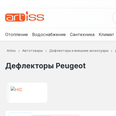
рейти к основному содержанию
Перейти к поиску
Перейти к основной навигации
Отопление
Водоснабжение
Сантехника
Климат
Artiss
Автотовары
Дефлекторы и внешние аксессуары
Дефлекторы Peugeot