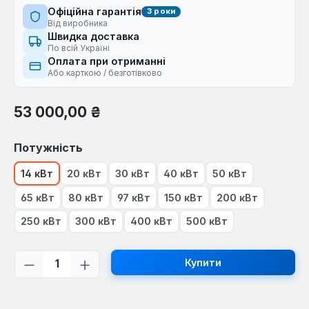
Офіційна гарантія
3 роки
Від виробника
Швидка доставка
По всій Україні
Оплата при отриманні
Або карткою / безготівково
Звичайна ціна:
53 000,00 ₴
Виберіть
Потужність
14 кВт
20 кВт
30 кВт
40 кВт
50 кВт
65 кВт
80 кВт
97 кВт
150 кВт
200 кВт
250 кВт
300 кВт
400 кВт
500 кВт
Кількість товару: Введіть потрібну кі
Купити