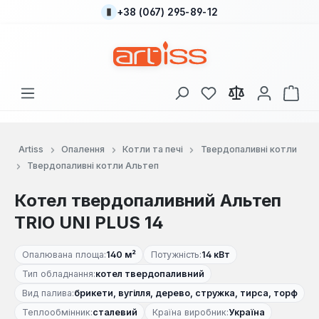
+38 (067) 295-89-12
Перейти до основного вмісту
У вас є 0 у списку
Кош
Artiss
Опалення
Котли та печі
Твердопаливні котли
Твердопаливні котли Альтеп
Котел твердопаливний Альтеп
TRIO UNI PLUS 14
Опалювана площа:
140 м²
Потужність:
14 кВт
Тип обладнання:
котел твердопаливний
Вид палива:
брикети, вугілля, дерево, стружка, тирса, торф
Теплообмінник:
сталевий
Країна виробник:
Україна