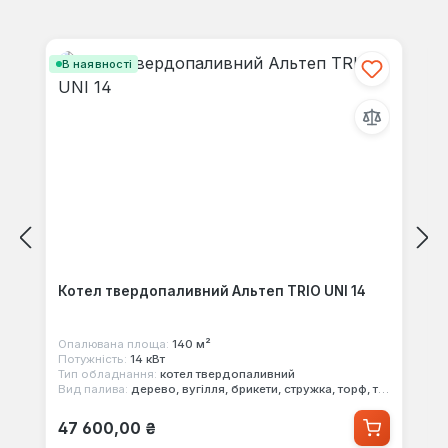
своїми знаннями з іншими.
Пропустити галерею продуктів
В наявності
Котел твердопаливний Альтеп TRIO UNI 14
Опалювана площа:
140 м²
Потужність:
14 кВт
Тип обладнання:
котел твердопаливний
Вид палива:
дерево, вугілля, брикети, стружка, торф, тирса
Звичайна ціна:
47 600,00 ₴