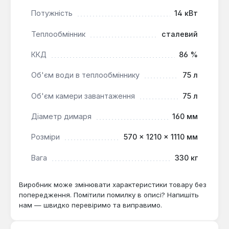
підготовка для монтажу системи наддуву
забезпечує оптимальне горіння.
Потужність
14 кВт
Багатоточкове подавання повітря
: Сприяє
Теплообмінник
сталевий
повному та рівномірному згорянню палива.
Можливість встановлення пелетного
ККД
86 %
пальника
: Перетворює котел на повністю
автоматизовану систему опалення.
Об'єм води в теплообміннику
75 л
Об'єм камери завантаження
75 л
Цей котел є оптимальним рішенням для опалення
приватних будинків, котеджів або невеликих
Діаметр димаря
160 мм
комерційних об'єктів площею до 140 м², де
Розміри
570 × 1210 × 1110 мм
важлива універсальність у виборі палива та
можливість автоматизації процесу горіння. Він
Вага
330 кг
підходить для користувачів, які прагнуть
максимальної енергоефективності, тривалого часу
Виробник може змінювати характеристики товару без
роботи на одному завантаженні та гнучкості у
попередження. Помітили помилку в описі? Напишіть
використанні різних видів твердого палива,
нам — швидко перевіримо та виправимо.
включаючи можливість переходу на пелети.