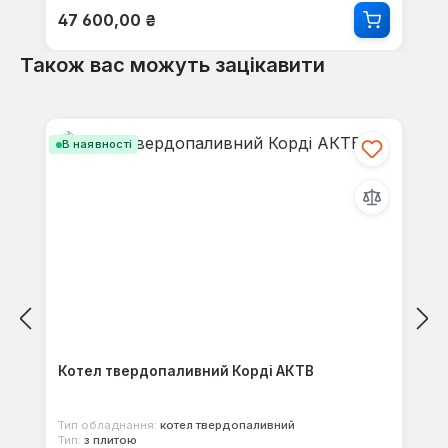
Звичайна ціна:
47 600,00 ₴
Також вас можуть зацікавити
Пропустити галерею продуктів
В наявності
Котел твердопаливний Корді АКТВ
Тип обладнання:
котел твердопаливний
Тип:
з плитою