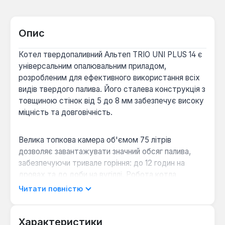
Опис
Котел твердопаливний Альтеп TRIO UNI PLUS 14 є
універсальним опалювальним приладом,
розробленим для ефективного використання всіх
видів твердого палива. Його сталева конструкція з
товщиною стінок від 5 до 8 мм забезпечує високу
міцність та довговічність.
Велика топкова камера об'ємом 75 літрів
дозволяє завантажувати значний обсяг палива,
забезпечуючи тривале горіння: до 12 годин на
дровах та до доби на вугіллі. Робота котла
контролюється мікропроцесорним блоком
Читати повністю
управління та вентилятором, що дозволяє точно
регулювати температуру теплоносія та керувати
насосами опалення та гарячого водопостачання.
Характеристики