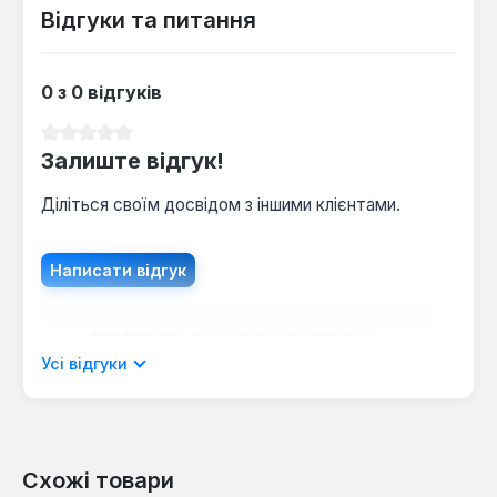
Відгуки та питання
0 з 0 відгуків
Середня оцінка 0 з 5 зірок
Залиште відгук!
Діліться своїм досвідом з іншими клієнтами.
Написати відгук
Відображати рецензії лише поточною
мовою.
Усі відгуки
Схожі товари
Відгуків не знайдено. Поділіться