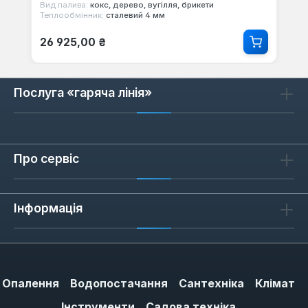
Вид палива:
кокс, дерево, вугілля, брикети
Теплообмінник:
сталевий 4 мм
Звичайна ціна:
26 925,00 ₴
Послуга «гаряча лінія»
Про сервіс
Інформація
Опалення
Водопостачання
Сантехніка
Клімат
Інструменти
Садова техніка