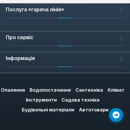
Висока енергоефективність:
Завдяки
Послуга «гаряча лінія»
сучасним технологіям згоряння газу та
ефективним теплообмінникам, колонки
Ferroli мінімізують споживання палива,
що дозволяє значно економити на
Про сервіс
комунальних платежах.
Надійність та довговічність:
Інформація
Використання якісних матеріалів, таких
як мідні теплообмінники, та суворий
контроль на всіх етапах виробництва
гарантують тривалий термін служби
пристроїв.
Опалення
Водопостачання
Сантехніка
Клімат
Безпека експлуатації:
Кожна газова
Інструменти
Садова техніка
колонка Ferroli оснащена багаторівневою
Будівельні матеріали
Автотовари
системою безпеки, що включає
контроль полум'я, захист від перегріву,
датчики тяги та інші механізми, що