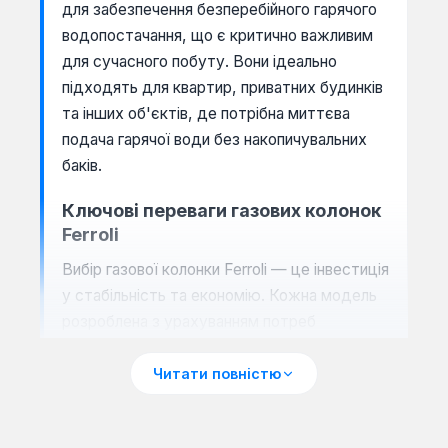
для забезпечення безперебійного гарячого
водопостачання, що є критично важливим
для сучасного побуту. Вони ідеально
підходять для квартир, приватних будинків
та інших об'єктів, де потрібна миттєва
подача гарячої води без накопичувальних
баків.
Ключові переваги газових колонок
Ferroli
Вибір газової колонки Ferroli — це інвестиція
у стабільність та економію. Кожна модель
розроблена з урахуванням потреб
користувача, пропонуючи оптимальне
поєднання функціональності та зручності.
Читати повністю
Основні переваги, що виділяють продукцію
Ferroli на ринку, включають: