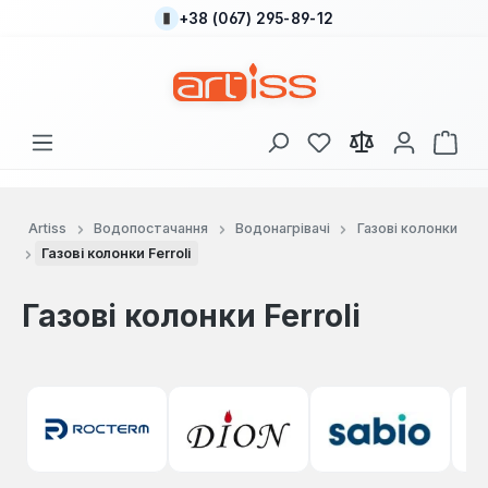
+38 (067) 295-89-12
Перейти до основного вмісту
У вас є 0 у списку
Кош
Artiss
Водопостачання
Водонагрівачі
Газові колонки
Газові колонки Ferroli
Газові колонки Ferroli