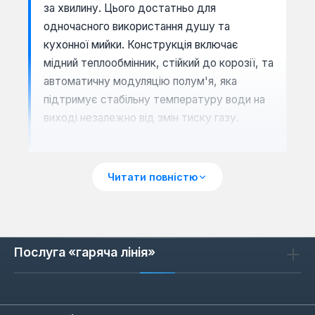
за хвилину. Цього достатньо для
одночасного використання душу та
кухонної мийки. Конструкція включає
мідний теплообмінник, стійкий до корозії, та
автоматичну модуляцію полум'я, яка
підтримує стабільну температуру води на
виході незалежно від змін тиску газу.
Типи розпалу та тяги: як обрати
Читати повністю
Залежно від умов експлуатації, колонки
Bosch оснащуються різними системами
розпалу: п'єзоелемент (ручний підпал),
Послуга «гаряча лінія»
електричний розпал (від мережі 220 В),
гідротурбіна (автономний запуск від потоку
води) або батарейки (для приміщень без
електрики). Турбінована тяга (закрита