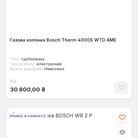
Газова колонка Bosch Therm 4000S WTD AME
Тяга:
турбінована
Тип розпалу:
електричний
Країна виробник:
Німеччина
Від
Звичайна ціна:
30 800,00 ₴
Немає в наявності