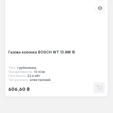
Газова колонка BOSCH WT 13 AM 1E
Тяга:
турбінована
Продуктивність:
13 л/хв
Потужність:
22.6 кВт
Тип розпалу:
електричний
Звичайна ціна:
606,60 ₴