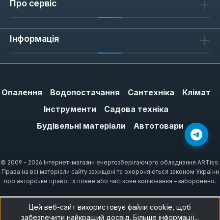
Про сервіс
камера згоряння) дозволяє встановлювати
колонку в приміщеннях без димоходу,
Інформація
використовуючи коаксіальний димар.
Димохідна тяга (відкрита камера) потребує
традиційного вертикального димоходу з
природною вентиляцією.
Опалення
Водопостачання
Сантехніка
Клімат
Інструменти
Садова техніка
Сценарії застосування
Будівельні матеріали
Автотовари
Для квартир з центральним
газопостачанням та наявним димоходом
оптимальні моделі з димохідною тягою та
© 2009 - 2026 Інтернет-магазин енергозберігаючого обладнання ARTiss.
Права на всі матеріали сайту захищені та охороняються законом України
п'єзо- або електричним розпалом. У
про авторське право, їх повне або часткове копіювання – заборонено.
приватних будинках без димоходу зручні
турбіновані колонки з гідротурбіною — вони
Цей веб-сайт використовує файли cookie, щоб
не залежать від електромережі та
забезпечити найкращий досвід.
Більше інформації...