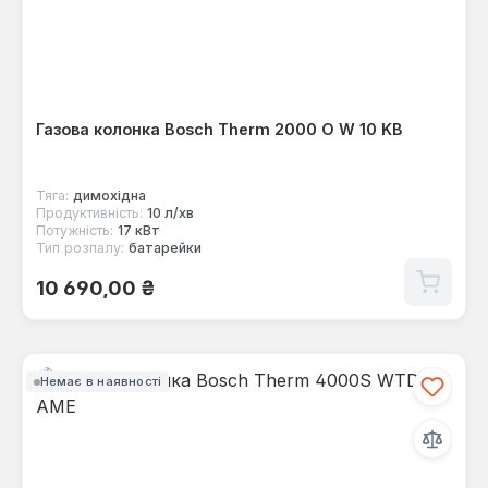
Газова колонка Bosch Therm 2000 O W 10 KB
Тяга:
димохідна
Продуктивність:
10 л/хв
Потужність:
17 кВт
Тип розпалу:
батарейки
Звичайна ціна:
10 690,00 ₴
Немає в наявності