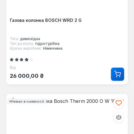
Газова колонка BOSCH WRD 2 G
Тяга:
димохідна
Тип розпалу:
гідротурбіна
Країна виробник:
Німеччина
Середня оцінка 3.85 з 5 зірок
Від
Звичайна ціна:
26 000,00 ₴
Немає в наявності