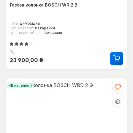
Газова колонка BOSCH WR 2 B
Тяга:
димохідна
Тип розпалу:
батарейки
Країна виробник:
Німеччина
Середня оцінка 3.42 з 5 зірок
Від
Звичайна ціна:
23 900,00 ₴
В наявності