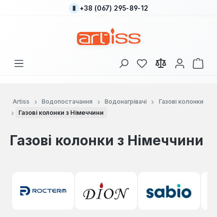
+38 (067) 295-89-12
Перейти до основного вмісту
У вас є 0 у списку
Кош
Artiss
Водопостачання
Водонагрівачі
Газові колонки
Газові колонки з Німеччини
Газові колонки з Німеччини