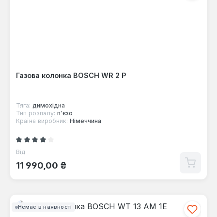
Газова колонка BOSCH WR 2 P
Тяга:
димохідна
Тип розпалу:
п'єзо
Країна виробник:
Німеччина
Середня оцінка 3.51 з 5 зірок
Від
Звичайна ціна:
11 990,00 ₴
Немає в наявності