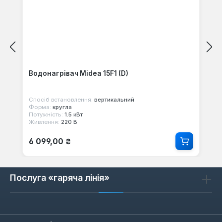
Водонагрівач Midea 15F1 (D)
Спосіб встановлення:
вертикальний
Форма:
кругла
Потужність:
1.5 кВт
Живлення:
220 В
Звичайна ціна:
6 099,00 ₴
Послуга «гаряча лінія»