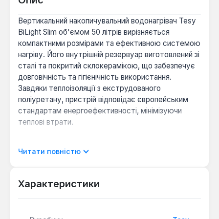
Опис
Вертикальний накопичувальний водонагрівач Tesy
BiLight Slim об'ємом 50 літрів вирізняється
компактними розмірами та ефективною системою
нагріву. Його внутрішній резервуар виготовлений зі
сталі та покритий склокерамікою, що забезпечує
довговічність та гігієнічність використання.
Завдяки теплоізоляції з екструдованого
поліуретану, пристрій відповідає європейським
стандартам енергоефективності, мінімізуючи
теплові втрати.
Модель оснащена зовнішнім терморегулятором,
Читати повністю
термостатом з тепловим та електричним
захистом, а також функцією антизамерзання, що
підвищує безпеку експлуатації. Потужність
Характеристики
нагрівального елемента становить 2 кВт, що
дозволяє досягти максимальної температури
води +75°C приблизно за 87 хвилин. Діаметр