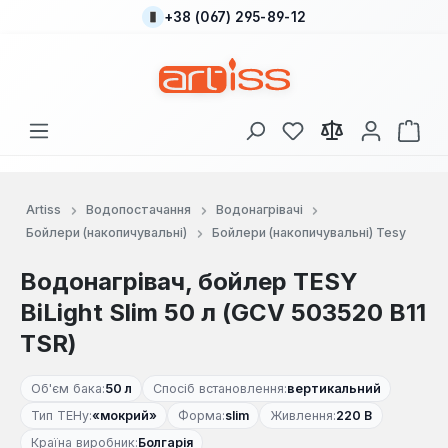
+38 (067) 295-89-12
Перейти до основного вмісту
У вас є 0 у списку
Кош
Artiss
Водопостачання
Водонагрівачі
Бойлери (накопичувальні)
Бойлери (накопичувальні) Tesy
Водонагрівач, бойлер TESY
BiLight Slim 50 л (GCV 503520 B11
TSR)
Об'єм бака:
50 л
Спосіб встановлення:
вертикальний
Тип ТЕНу:
«мокрий»
Форма:
slim
Живлення:
220 В
Країна виробник:
Болгарія