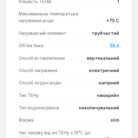
корозії. Фланець забезпечує легкий доступ до
Кількість ТЕНів
1
електричних компонентів для обслуговування
Максимальна температура
та заміни анода або ТЕНу.
нагрівання води
+75 C
Цей водонагрівач підходить для встановлення у
Нагріваючий елемент
трубчастий
невеликих приміщеннях завдяки своїй slim-формі
Об'єм бака
50 л
та вертикальному монтажу. Він є оптимальним
рішенням для побутового використання,
Спосіб встановлення
вертикальний
забезпечуючи стабільне постачання гарячої води
для сім'ї, а також для об'єктів, де важлива
Спосіб нагрівання
електричний
економія простору та надійність обладнання.
Спосіб подачі води
напірний
Тип ТЕНу
«мокрий»
Тип водонагрівача
накопичувальний
Форма
slim
Час нагріву від ел.ТЕНу з 10°С до