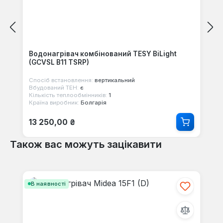
Водонагрівач комбінований TESY BiLight
(GCVSL B11 TSRP)
Спосіб встановлення:
вертикальний
Вбудований ТЕН:
є
Кількість теплообмінників:
1
Країна виробник:
Болгарія
Звичайна ціна:
13 250,00 ₴
Також вас можуть зацікавити
Пропустити галерею продуктів
В наявності