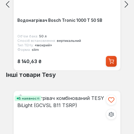
Водонагрівач Bosch Tronic 1000 T 50 SB
Об'єм бака:
50 л
Спосіб встановлення:
вертикальний
Тип ТЕНу:
«мокрий»
Форма:
slim
Звичайна ціна:
8 140,63 ₴
Інші товари Tesy
Пропустити галерею продуктів
В наявності