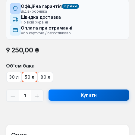
Офіційна гарантія
3 роки
Від виробника
Швидка доставка
По всій Україні
Оплата при отриманні
Або карткою / безготівково
Звичайна ціна:
9 250,00 ₴
Виберіть
Об'єм бака
30 л
50 л
80 л
Кількість товару: Введіть потрібну кі
Купити