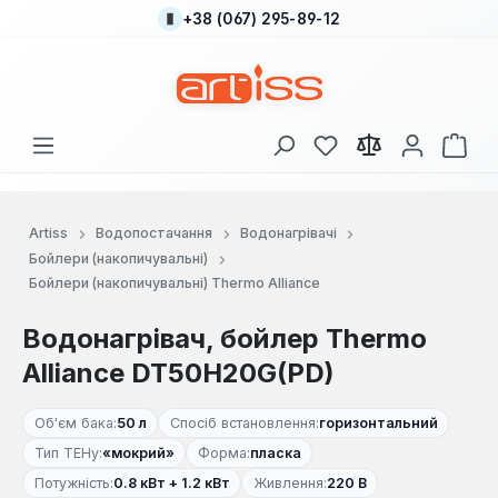
+38 (067) 295-89-12
Перейти до основного вмісту
У вас є 0 у списку
Кош
Artiss
Водопостачання
Водонагрівачі
Бойлери (накопичувальні)
Бойлери (накопичувальні) Thermo Alliance
Водонагрівач, бойлер Thermo
Alliance DT50H20G(PD)
Об'єм бака:
50 л
Спосіб встановлення:
горизонтальний
Тип ТЕНу:
«мокрий»
Форма:
пласка
Потужність:
0.8 кВт + 1.2 кВт
Живлення:
220 В