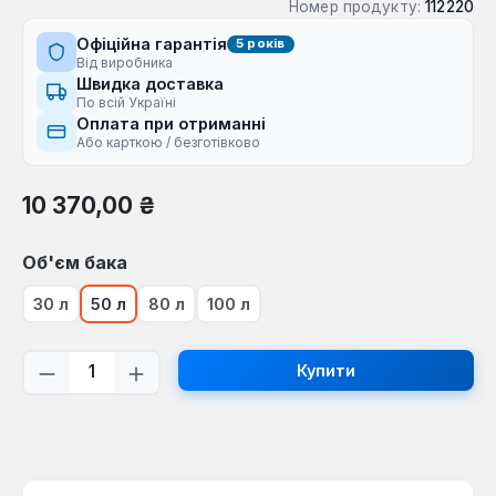
Номер продукту:
112220
Офіційна гарантія
5 років
Від виробника
Швидка доставка
По всій Україні
Оплата при отриманні
Або карткою / безготівково
Звичайна ціна:
10 370,00 ₴
Виберіть
Об'єм бака
30 л
50 л
80 л
100 л
Кількість товару: Введіть потрібну кі
Купити