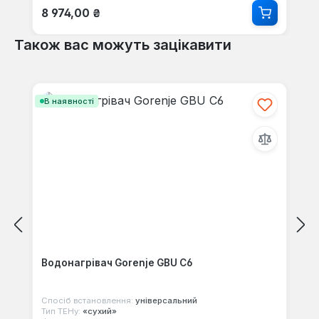
Звичайна ціна:
8 974,00 ₴
Також вас можуть зацікавити
Пропустити галерею продуктів
В наявності
Водонагрівач Gorenje GBU C6
Спосіб встановлення:
універсальний
Тип ТЕНу:
«сухий»