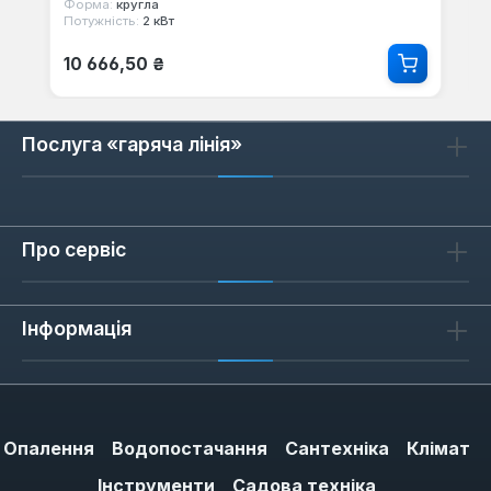
Форма:
кругла
Потужність:
2 кВт
Звичайна ціна:
10 666,50 ₴
Послуга «гаряча лінія»
Про сервіс
Інформація
Опалення
Водопостачання
Сантехніка
Клімат
Інструменти
Садова техніка