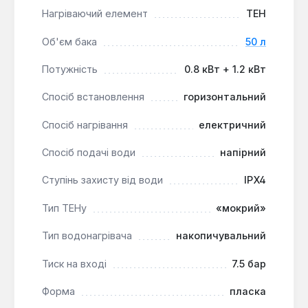
пристрою.
Нагріваючий елемент
ТЕН
Гнучке управління:
Можливість вибору
потужності нагріву дозволяє адаптувати
Об'єм бака
50 л
роботу бойлера до поточних потреб та
Потужність
0.8 кВт + 1.2 кВт
економити електроенергію.
Спосіб встановлення
горизонтальний
Водонагрівач Thermo Alliance DT50H20G(PD) є
практичним та надійним вибором для невеликих
Спосіб нагрівання
електричний
квартир, дач або офісів, де важлива компактність,
Спосіб подачі води
напірний
швидкість нагріву та довговічність. Він підходить
для користувачів, які шукають ефективне рішення
Ступінь захисту від води
IPX4
для гарячого водопостачання з можливістю
гнучкого налаштування.
Тип ТЕНу
«мокрий»
Тип водонагрівача
накопичувальний
Тиск на вході
7.5 бар
Форма
пласка