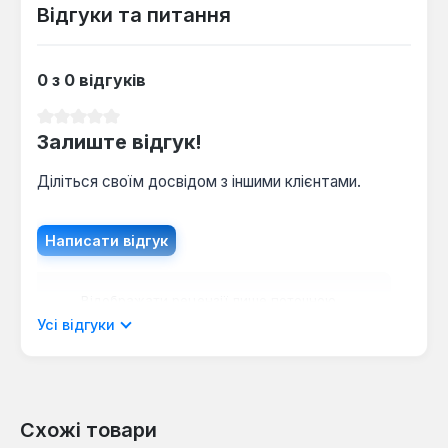
Відгуки та питання
0 з 0 відгуків
Середня оцінка 0 з 5 зірок
Залиште відгук!
Діліться своїм досвідом з іншими клієнтами.
Написати відгук
Відображати рецензії лише поточною
мовою.
Усі відгуки
Схожі товари
Відгуків не знайдено. Поділіться