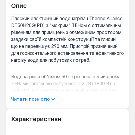
Опис
Плоский електричний водонагрівач Thermo Alliance
DT50H20G(PD) з "мокрим" ТЕНом є оптимальним
рішенням для приміщень з обмеженим простором
завдяки своїй компактній конструкції та глибині,
що не перевищує 290 мм. Пристрій призначений
для горизонтального встановлення та ефективного
нагріву води для побутових потреб.
Водонагрівач об'ємом 50 літрів оснащений двома
ТЕНами загальною потужністю 2 кВт (800 Вт +
1200 Вт), що забезпечує швидкий нагрів води до
максимальної температури +70 °С за приблизно
Читати повністю
80 хвилин. Внутрішній бак покритий високоякісною
емаллю, що гарантує тривалий термін служби та
стійкість до корозії.
Характеристики
Для додаткового захисту від корозії в конструкції