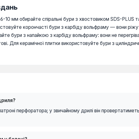
вдань
 6-10 мм обирайте спіральні бури з хвостовиком SDS-PLUS та
истовуйте корончасті бури з карбіду вольфраму — вони ріжу
йте бури з напайкою з карбіду вольфраму: вони не перегрів
тові. Для керамічної плитки використовуйте бури з циліндр
дриля?
 патроні перфоратора; у звичайному дрилі він провертатимет