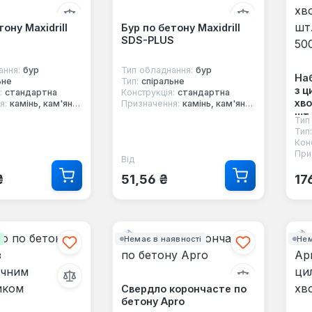
тону Maxidrill
Бур по бетону Maxidrill
SDS-PLUS
ання:
бур
Тип обладнання:
бур
Наб
ьне
Тип:
спіральне
з ц
:
стандартна
Конструкція:
стандартна
хво
я:
камінь, кам'яна кладка, цегла, бетон
Призначення:
камінь, кам'яна кладка, цегла, бетон
шт.
Тип
500
Тип:
Кон
При
Від
 ціна:
Звичайна ціна:
Зв
₴
51,56 ₴
17
і
Немає в наявності
Нем
Свердло корончасте по
бетону Apro