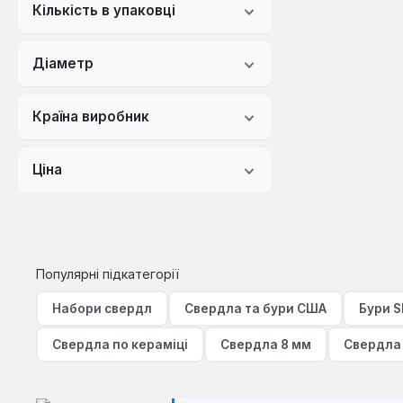
Кількість в упаковці
Діаметр
Країна виробник
Ціна
Популярні підкатегорії
Набори свердл
Свердла та бури США
Бури 
Свердла по кераміці
Свердла 8 мм
Свердла 