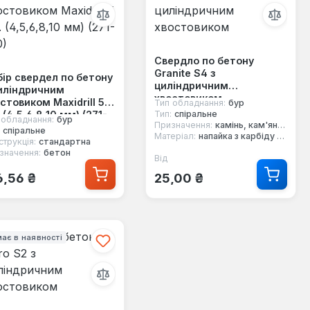
Свердло по бетону
Granite S4 з
ір свердел по бетону
циліндричним
иліндричним
хвостовиком
стовиком Maxidrill 5
Тип обладнання:
бур
 (4,5,6,8,10 мм) (271-
Тип:
спіральне
 обладнання:
бур
Призначення:
камінь, кам'яна кладка, бетон, клінкер, кераміка, граніт, мармур, керамограніт
)
спіральне
Матеріал:
напайка з карбіду вольфраму
струкція:
стандартна
значення:
бетон
Від
Звичайна ціна:
ичайна ціна:
6,56 ₴
25,00 ₴
ає в наявності