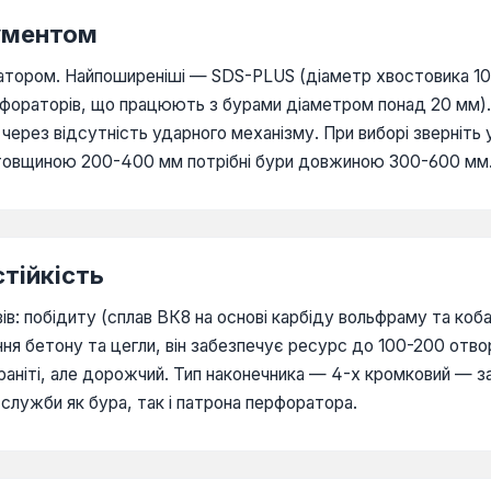
рументом
ратором. Найпоширеніші — SDS-PLUS (діаметр хвостовика 10
фораторів, що працюють з бурами діаметром понад 20 мм).
й через відсутність ударного механізму. При виборі зверніть
х товщиною 200-400 мм потрібні бури довжиною 300-600 мм
тійкість
в: побідиту (сплав ВК8 на основі карбіду вольфраму та коба
ня бетону та цегли, він забезпечує ресурс до 100-200 отво
раніті, але дорожчий. Тип наконечника — 4-х кромковий — з
служби як бура, так і патрона перфоратора.