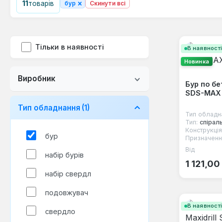
×
11
товарів
бур
Скинути всі
Тільки в наявності
В наявност
Новинка
Виробник
Бур по бе
SDS-MAX 
Тип обладнання
(1)
Тип обладн
Тип:
спірал
Конструкція
бур
Призначенн
Від
Звичайна
набір бурів
1 121,00
набір свердл
подовжувач
В наявност
свердло