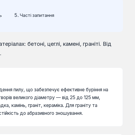
ь
Часті запитання
іалах: бетоні, цеглі, камені, граніті. Від
.
едення пилу, що забезпечує ефективне буріння на
творів великого діаметру — від 25 до 125 мм,
а, камінь, граніт, кераміка. Для граніту та
стійкість до абразивного зношування.