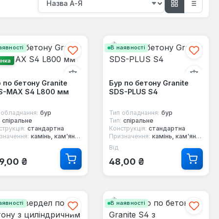
аявності
В наявності
инка
 по бетону Granite
Бур по бетону Granite
S-MAX S4 L800 мм
SDS-PLUS S4
 обладнання:
бур
Тип обладнання:
бур
спіральне
Тип:
спіральне
струкція:
стандартна
Конструкція:
стандартна
значення:
камінь, кам'яна кладка, бетон, клінкер, кераміка, граніт, мармур, керамограніт
Призначення:
камінь, кам'яна кладка, бетон, клінкер, кераміка, граніт, мармур, керамограніт
Від
ичайна ціна:
Звичайна ціна:
9,00 ₴
48,00 ₴
аявності
В наявності