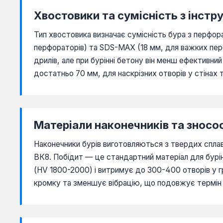
Хвостовики та сумісність з інст
Тип хвостовика визначає сумісність бура з перфо
перфораторів) та SDS-MAX (18 мм, для важких пер
дрилів, але при бурінні бетону він менш ефективни
достатньо 70 мм, для наскрізних отворів у стіна
Матеріали наконечників та зносос
Наконечники бурів виготовляються з твердих сплаві
ВК8. Побідит — це стандартний матеріал для бурін
(HV 1800-2000) і витримує до 300-400 отворів у г
кромку та зменшує вібрацію, що подовжує термін 