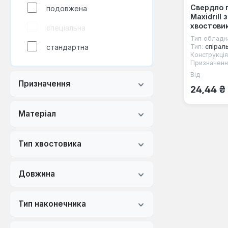
форстнера
Свердло 
подовжена
Maxidrill
центрувальне
хвостови
спеціальна
Тип обладн
стандартна
Тип:
спірал
Конструкція
Призначенн
Від
Звичайна
Призначення
24,44 ₴
Матеріал
Тип хвостовика
Довжина
Тип наконечника