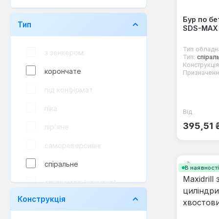
Бур по бе
Тип
SDS-MAX
Тип обладн
з зенкером
Тип:
спірал
Конструкція
корончате
Призначенн
під конфірмат
піка
Від
Звичайна
395,51 
пір'яне
самореверсивні
спіральне
В наявност
ступінчате (конусне)
Конструкція
трубчасте