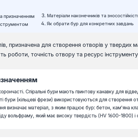
Матеріали наконечників та зносостійкіст
та призначенням
Як обрати бур для конкретних завдань
інструментом
, призначена для створення отворів у твердих матер
ть роботи, точність отвору та ресурс інструменту
ризначенням
корончасті. Спіральні бури мають гвинтову канавку для відв
ті бури (кільцеві фрези) використовуються для створення о
я визначає матеріал, з яким працює бур: бетон, кам'яна кладк
іду вольфраму, який має високу твердість (HV 1600-1800) і 