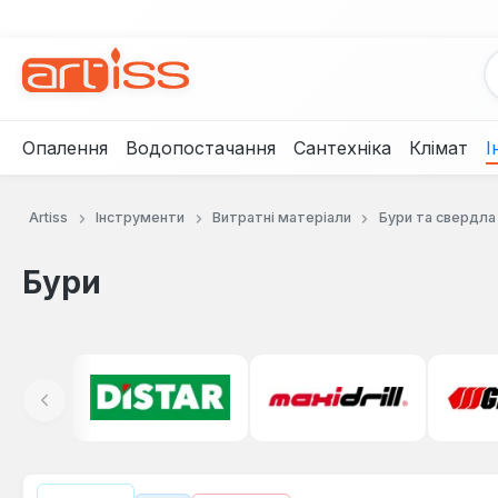
рейти до основного вмісту
Перейти до пошуку
Перейти до основної навігації
Опалення
Водопостачання
Сантехніка
Клімат
І
Artiss
Інструменти
Витратні матеріали
Бури та свердла
Бури