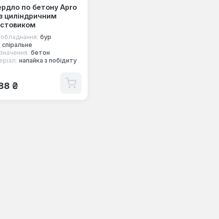
рдло по бетону Apro
з циліндричним
остовиком
 обладнання:
бур
спіральне
значення:
бетон
еріал:
напайка з побідиту
ичайна ціна:
,88 ₴