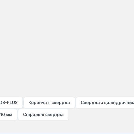
SDS-PLUS
Корончаті свердла
Свердла з циліндрични
10 мм
Спіральні свердла