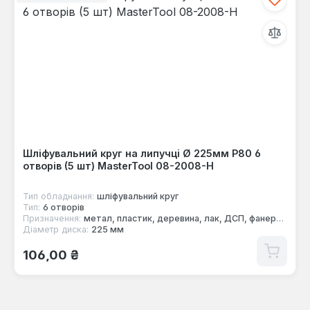
Шліфувальний круг на липучці Ø 225мм P80 6
отворів (5 шт) MasterTool 08-2008-H
Тип обладнання:
шліфувальний круг
Тип:
6 отворів
Призначення:
метал, пластик, деревина, лак, ДСП, фанера, фарба
Діаметр диска:
225 мм
Звичайна ціна:
106,00 ₴