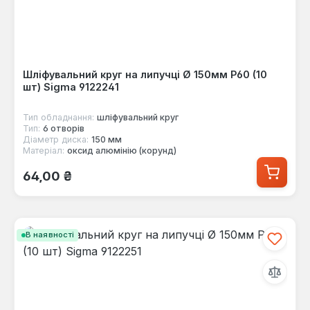
Шліфувальний круг на липучці Ø 150мм P60 (10
шт) Sigma 9122241
Тип обладнання:
шліфувальний круг
Тип:
6 отворів
Діаметр диска:
150 мм
Матеріал:
оксид алюмінію (корунд)
Звичайна ціна:
64,00 ₴
В наявності