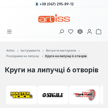
+38 (067) 295-89-12
Перейти до основного вмісту
У вас є 0 у списку
Кош
Artiss
Інструменти
Витратні матеріали
Розхідники на липучці
Круги на липучці 6 отворів
Круги на липучці 6 отворів