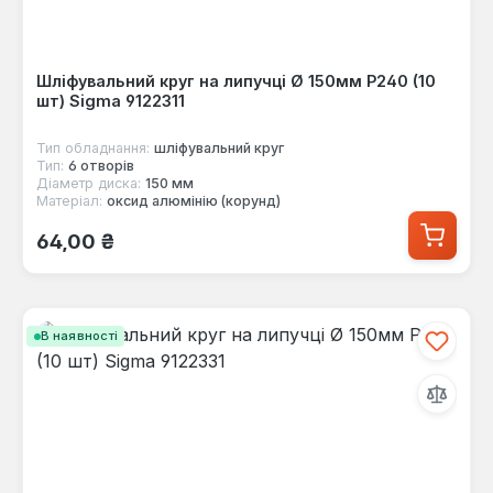
Шліфувальний круг на липучці Ø 150мм P240 (10
шт) Sigma 9122311
Тип обладнання:
шліфувальний круг
Тип:
6 отворів
Діаметр диска:
150 мм
Матеріал:
оксид алюмінію (корунд)
Звичайна ціна:
64,00 ₴
В наявності