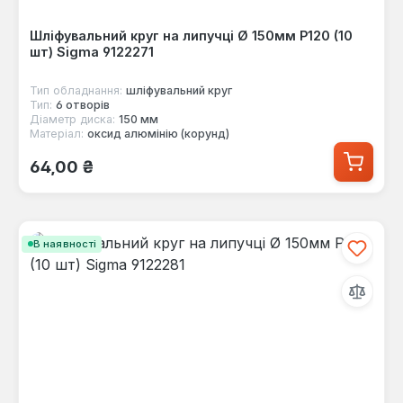
Шліфувальний круг на липучці Ø 150мм P120 (10
шт) Sigma 9122271
Тип обладнання:
шліфувальний круг
Тип:
6 отворів
Діаметр диска:
150 мм
Матеріал:
оксид алюмінію (корунд)
Звичайна ціна:
64,00 ₴
В наявності