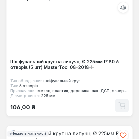
Шліфувальний круг на липучці Ø 225мм P180 6
отворів (5 шт) MasterTool 08-2018-H
Тип обладнання:
шліфувальний круг
Тип:
6 отворів
Призначення:
метал, пластик, деревина, лак, ДСП, фанера, фарба
Діаметр диска:
225 мм
Звичайна ціна:
106,00 ₴
Немає в наявності