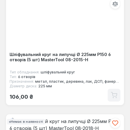
Шліфувальний круг на липучці Ø 225мм P150 6
отворів (5 шт) MasterTool 08-2015-H
Тип обладнання:
шліфувальний круг
Тип:
6 отворів
Призначення:
метал, пластик, деревина, лак, ДСП, фанера, фарба
Діаметр диска:
225 мм
Звичайна ціна:
106,00 ₴
Немає в наявності