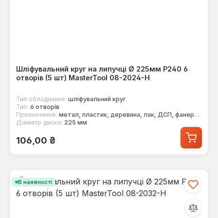
Шліфувальний круг на липучці Ø 225мм P240 6
отворів (5 шт) MasterTool 08-2024-H
Тип обладнання:
шліфувальний круг
Тип:
6 отворів
Призначення:
метал, пластик, деревина, лак, ДСП, фанера, фарба
Діаметр диска:
225 мм
Звичайна ціна:
106,00 ₴
В наявності