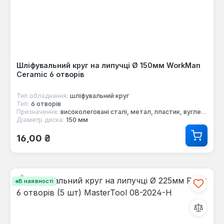
Шліфувальний круг на липучці Ø 150мм WorkMan
Ceramic 6 отворів
Тип обладнання:
шліфувальний круг
Тип:
6 отворів
Призначення:
високолеговані сталі, метал, пластик, вуглецеві сталі, деревина, композит
Діаметр диска:
150 мм
Звичайна ціна:
16,00 ₴
В наявності