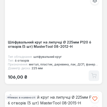
Шліфувальний круг на липучці Ø 225мм P120 6
отворів (5 шт) MasterTool 08-2012-H
Тип обладнання:
шліфувальний круг
Тип:
6 отворів
Призначення:
метал, пластик, деревина, лак, ДСП, фанера, фарба
Діаметр диска:
225 мм
Звичайна ціна:
106,00 ₴
Немає в наявності