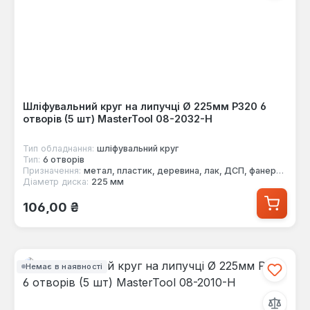
Шліфувальний круг на липучці Ø 225мм P320 6
отворів (5 шт) MasterTool 08-2032-H
Тип обладнання:
шліфувальний круг
Тип:
6 отворів
Призначення:
метал, пластик, деревина, лак, ДСП, фанера, фарба
Діаметр диска:
225 мм
Звичайна ціна:
106,00 ₴
Немає в наявності