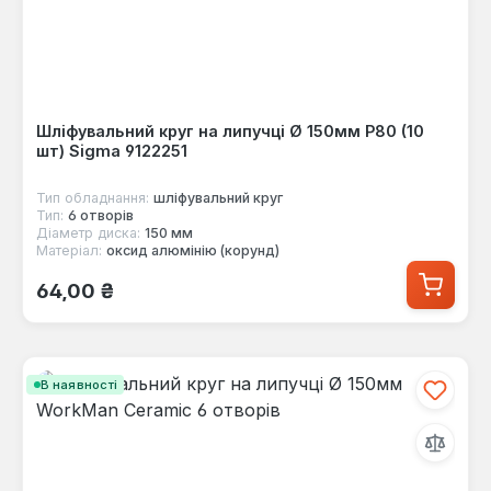
Шліфувальний круг на липучці Ø 150мм P80 (10
шт) Sigma 9122251
Тип обладнання:
шліфувальний круг
Тип:
6 отворів
Діаметр диска:
150 мм
Матеріал:
оксид алюмінію (корунд)
Звичайна ціна:
64,00 ₴
В наявності