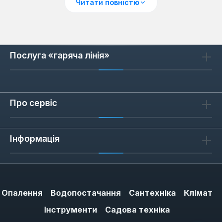
лаку або фарби виконують зернистістю
Читати повністю
Р240 — вона матує покриття, не
пошкоджуючи його. На металі краще
починати з Р120, а закінчувати Р240, щоб
уникнути перегріву та залишкових
Послуга «гаряча лінія»
деформацій.
Про сервіс
Матеріали абразиву: оксид
алюмінію та кераміка
Інформація
Оксид алюмінію (корунд) — базовий
матеріал для більшості задач. Він працює
на деревині, ДСП, пластику та лаку,
забезпечуючи стабільне знімання без
перегріву. Оксид алюмінію з керамічним
Опалення
Водопостачання
Сантехніка
Клімат
наповненням має вищу стійкість до
Інструменти
Садова техніка
стирання: такі круги служать у 2-3 рази