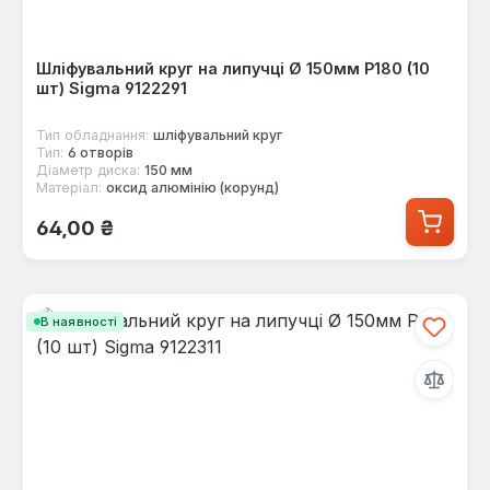
Шліфувальний круг на липучці Ø 150мм P180 (10
шт) Sigma 9122291
Тип обладнання:
шліфувальний круг
Тип:
6 отворів
Діаметр диска:
150 мм
Матеріал:
оксид алюмінію (корунд)
Звичайна ціна:
64,00 ₴
В наявності