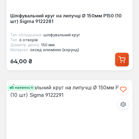
Шліфувальний круг на липучці Ø 150мм P150 (10
шт) Sigma 9122281
Тип обладнання:
шліфувальний круг
Тип:
6 отворів
Діаметр диска:
150 мм
Матеріал:
оксид алюмінію (корунд)
Звичайна ціна:
64,00 ₴
В наявності