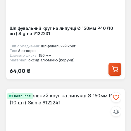
Шліфувальний круг на липучці Ø 150мм P40 (10
шт) Sigma 9122231
Тип обладнання:
шліфувальний круг
Тип:
6 отворів
Діаметр диска:
150 мм
Матеріал:
оксид алюмінію (корунд)
Звичайна ціна:
64,00 ₴
В наявності