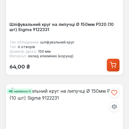
Шліфувальний круг на липучці Ø 150мм P320 (10
шт) Sigma 9122331
Тип обладнання:
шліфувальний круг
Тип:
6 отворів
Діаметр диска:
150 мм
Матеріал:
оксид алюмінію (корунд)
Звичайна ціна:
64,00 ₴
В наявності