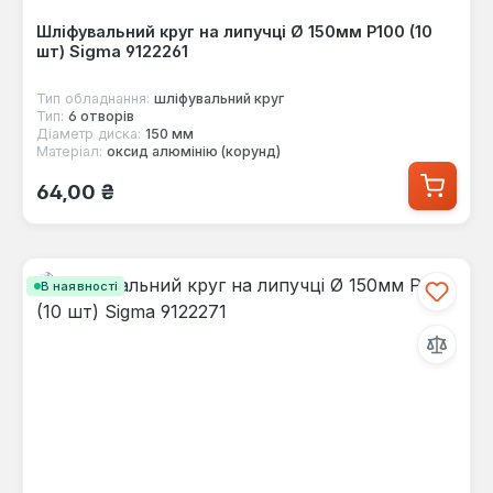
Шліфувальний круг на липучці Ø 150мм P100 (10
шт) Sigma 9122261
Тип обладнання:
шліфувальний круг
Тип:
6 отворів
Діаметр диска:
150 мм
Матеріал:
оксид алюмінію (корунд)
Звичайна ціна:
64,00 ₴
В наявності