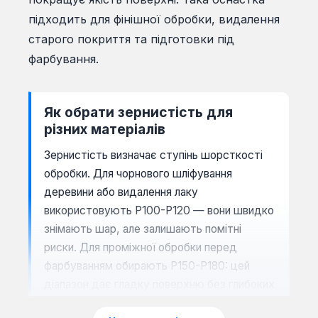
підходить для фінішної обробки, видалення
старого покриття та підготовки під
фарбування.
Як обрати зернистість для
різних матеріалів
Зернистість визначає ступінь шорсткості
обробки. Для чорнового шліфування
деревини або видалення лаку
використовують Р100-Р120 — вони швидко
знімають шар, але залишають помітні
риски. Для проміжної обробки перед
фарбуванням обирають Р150-Р180: цей
діапазон дає гладку поверхню без глибоких
подряпин. Фінішне шліфування між шарами