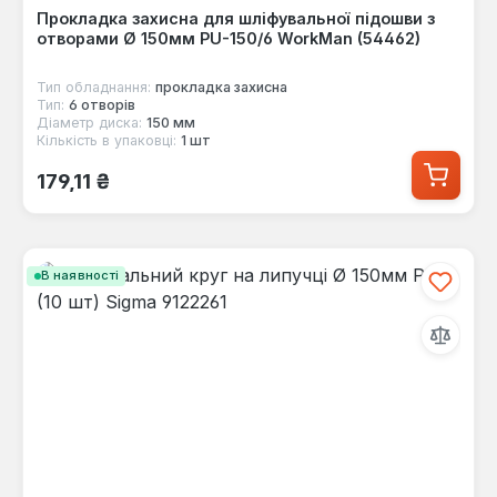
Прокладка захисна для шліфувальної підошви з
отворами Ø 150мм PU-150/6 WorkMan (54462)
Тип обладнання:
прокладка захисна
Тип:
6 отворів
Діаметр диска:
150 мм
Кількість в упаковці:
1 шт
Звичайна ціна:
179,11 ₴
В наявності