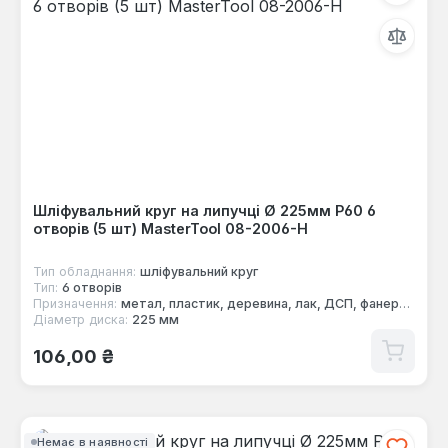
Шліфувальний круг на липучці Ø 225мм P60 6
отворів (5 шт) MasterTool 08-2006-H
Тип обладнання:
шліфувальний круг
Тип:
6 отворів
Призначення:
метал, пластик, деревина, лак, ДСП, фанера, фарба
Діаметр диска:
225 мм
Звичайна ціна:
106,00 ₴
Немає в наявності