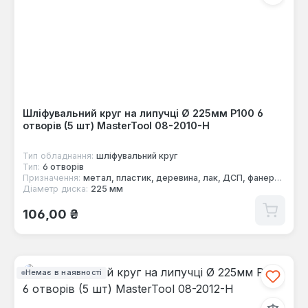
Шліфувальний круг на липучці Ø 225мм P100 6
отворів (5 шт) MasterTool 08-2010-H
Тип обладнання:
шліфувальний круг
Тип:
6 отворів
Призначення:
метал, пластик, деревина, лак, ДСП, фанера, фарба
Діаметр диска:
225 мм
Звичайна ціна:
106,00 ₴
Немає в наявності