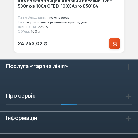
Компресор трициліндровий пасовий 3кВт
530л/хв 100л OFBD-100X Apro 850184
Тип обладнання:
компресор
Тип:
поршневий з ремінним приводом
Живлення:
220 В
Об'єм:
100 л
Звичайна ціна:
24 253,02 ₴
Послуга «гаряча лінія»
Про сервіс
Інформація