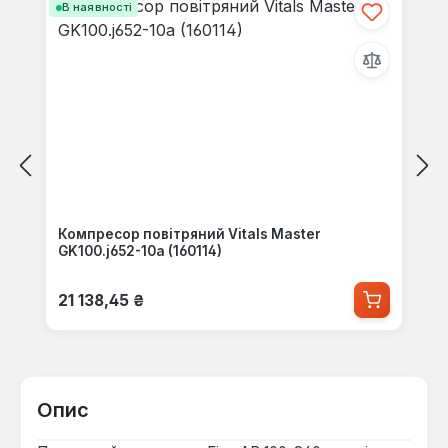
В наявності
Компресор повітряний Vitals Master
GK100.j652-10a (160114)
Звичайна ціна:
21 138,45 ₴
Опис