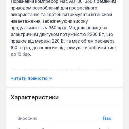
Поршневий компресор Fiac AB 100-360 з ремінним
приводом розроблений для професійного
використання та здатен витримувати інтенсивні
навантаження, забезпечуючи високу
продуктивність у 360 л/хв. Модель оснащена
електричним двигуном потужністю 2200 Вт, що
працює від мережі 220 В, та має об'єм ресивера
100 літрів, дозволяючи підтримувати робочий тиск
до 10 бар.
Конструкція компресора передбачає ефективну
систему охолодження та захисту. Електричний
Читати повністю
двигун обладнаний термозахистом для запобігання
перегріву та можливих пошкоджень, а алюмінієвий
каркас сприяє відведенню тепла. Охолодження
Характеристики
мотора додатково забезпечується обертанням
маховика з лопатями, що функціонує як
вентилятор. Ремінний привід ефективно передає
Виробник
Fiac
обертальний момент від шківа двигуна до