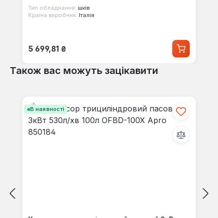
Тип обладнання:
шків
Країна виробник:
Італія
Звичайна ціна:
5 699,81 ₴
Також вас можуть зацікавити
Пропустити галерею продуктів
В наявності