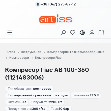
+38 (067) 295-89-12
Перейти до основного вмісту
У вас є 0 у списку
Кош
Artiss
Інструменти
Компресорне та пневмообладнання
Компресори
Компресори Fiac
Компресор Fiac AB 100-360
(1121483006)
Тип обладнання:
компресор
Тип:
поршневий з ремінним приводом
Живлення:
220 В
Об'єм:
100 л
Потужність:
2200 Вт
Продуктивність:
360 л/хв
Тиск:
10 бар