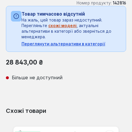
Номер продукту:
142816
Товар тимчасово відсутній
На жаль, цей товар зараз недоступний.
Перегляньте
схожі моделі
, актуальні
альтернативи в категорії або зверніться до
менеджера.
Переглянути альтернативи в категорії
Звичайна ціна:
28 843,00 ₴
Більше не доступний
Схожі товари
Пропустити галерею продуктів