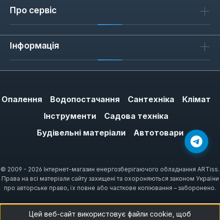
будмайданчику або підрізанні плитки під час
Про сервіс
ремонту ванної кімнати. Відсутність
плавного запуску робить інструмент більш
Інформація
чутливим до навантаження — важливо
міцно тримати болгарку двома руками при
старті, щоб уникнути ривка.
Опалення
Водопостачання
Сантехніка
Клімат
Як обрати болгарку з двома
Інструменти
Садова техніка
акумуляторами
Будівельні матеріали
Автотовари
Зверніть увагу на тип акумулятора: літій-
іонні батареї 18 В забезпечують стабільну
напругу до розряду. Діаметр диска 125 мм
© 2009 - 2026 Інтернет-магазин енергозберігаючого обладнання ARTiss.
Права на всі матеріали сайту захищені та охороняються законом України
— універсальний для більшості побутових і
про авторське право, їх повне або часткове копіювання – заборонено.
професійних задач. Якщо плануєте різати
товстий метал (понад 5 мм), обирайте
Цей веб-сайт використовує файли cookie, щоб