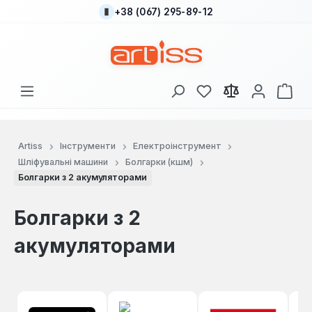
+38 (067) 295-89-12
Перейти до основного вмісту
У вас є 0 у списку
Кош
Artiss
Інструменти
Електроінструмент
Шліфувальні машини
Болгарки (кшм)
Болгарки з 2 акумуляторами
Болгарки з 2
акумуляторами