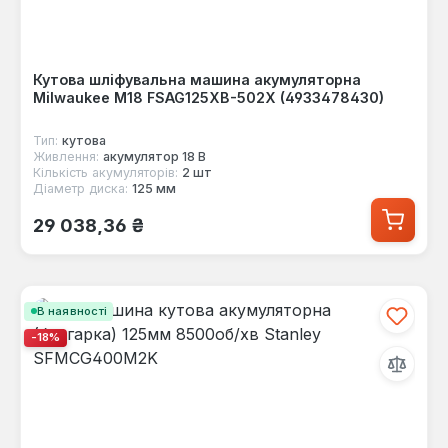
Кутова шліфувальна машина акумуляторна
Milwaukee M18 FSAG125XB-502X (4933478430)
Тип:
кутова
Живлення:
акумулятор 18 В
Кількість акумуляторів:
2 шт
Діаметр диска:
125 мм
Звичайна ціна:
29 038,36 ₴
В наявності
-18%