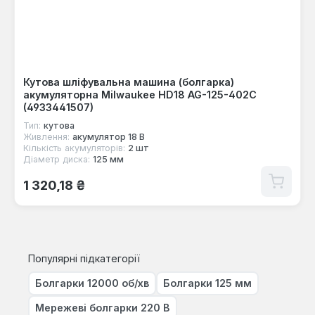
Кутова шліфувальна машина (болгарка)
акумуляторна Milwaukee HD18 AG-125-402C
(4933441507)
Тип:
кутова
Живлення:
акумулятор 18 В
Кількість акумуляторів:
2 шт
Діаметр диска:
125 мм
Звичайна ціна:
1 320,18 ₴
Популярні підкатегорії
Болгарки 12000 об/хв
Болгарки 125 мм
Мережеві болгарки 220 В