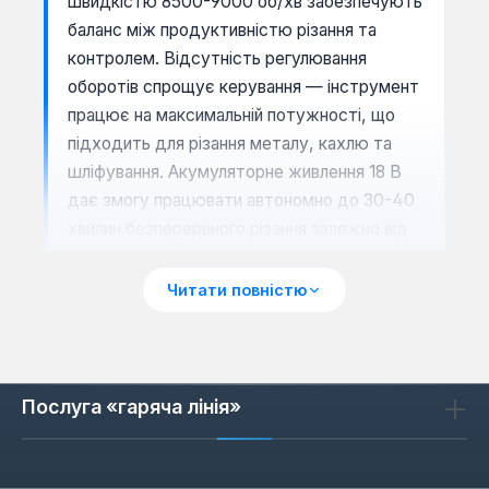
швидкістю 8500-9000 об/хв забезпечують
баланс між продуктивністю різання та
контролем. Відсутність регулювання
оборотів спрощує керування — інструмент
працює на максимальній потужності, що
підходить для різання металу, кахлю та
шліфування. Акумуляторне живлення 18 В
дає змогу працювати автономно до 30-40
хвилин безперервного різання залежно від
навантаження.
Читати повністю
Сценарії застосування
Болгарки з двома акумуляторами
Послуга «гаряча лінія»
оптимальні для монтажників, які працюють
на висоті або в місцях без розеток.
Наприклад, при різанні арматури на