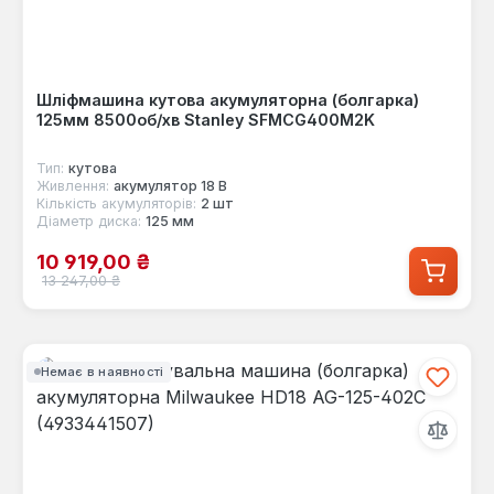
Шліфмашина кутова акумуляторна (болгарка)
125мм 8500об/хв Stanley SFMCG400M2K
Тип:
кутова
Живлення:
акумулятор 18 В
Кількість акумуляторів:
2 шт
Діаметр диска:
125 мм
Ціна продажу:
10 919,00 ₴
Звичайна ціна:
13 247,00 ₴
Немає в наявності