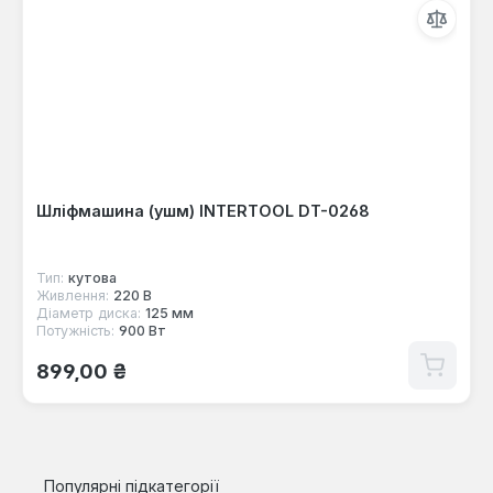
Шліфмашина (ушм) INTERTOOL DT-0268
Тип:
кутова
Живлення:
220 В
Діаметр диска:
125 мм
Потужність:
900 Вт
Звичайна ціна:
899,00 ₴
Популярні підкатегорії