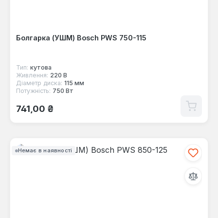
Болгарка (УШМ) Bosch PWS 750-115
Тип:
кутова
Живлення:
220 В
Діаметр диска:
115 мм
Потужність:
750 Вт
Звичайна ціна:
741,00 ₴
Немає в наявності