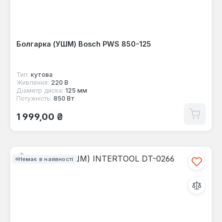
Болгарка (УШМ) Bosch PWS 850-125
Тип:
кутова
Живлення:
220 В
Діаметр диска:
125 мм
Потужність:
850 Вт
Звичайна ціна:
1 999,00 ₴
Немає в наявності