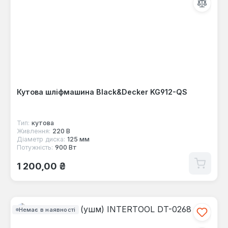
Кутова шліфмашина Black&Decker KG912-QS
Тип:
кутова
Живлення:
220 В
Діаметр диска:
125 мм
Потужність:
900 Вт
Звичайна ціна:
1 200,00 ₴
Немає в наявності