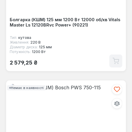
Болгарка (КШМ) 125 мм 1200 Вт 12000 об/хв Vitals
Master Ls 12120BRvc Power+ (90221)
Тип:
кутова
Живлення:
220 В
Діаметр диска:
125 мм
Потужність:
1200 Вт
Звичайна ціна:
2 579,25 ₴
Немає в наявності