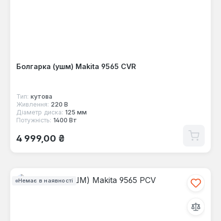
Болгарка (ушм) Makita 9565 CVR
Тип:
кутова
Живлення:
220 В
Діаметр диска:
125 мм
Потужність:
1400 Вт
Звичайна ціна:
4 999,00 ₴
Немає в наявності