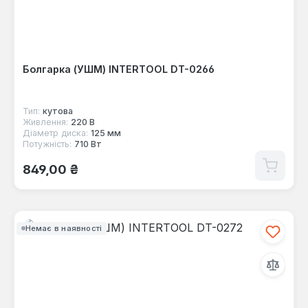
Болгарка (УШМ) INTERTOOL DT-0266
Тип:
кутова
Живлення:
220 В
Діаметр диска:
125 мм
Потужність:
710 Вт
Звичайна ціна:
849,00 ₴
Немає в наявності