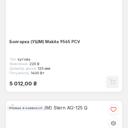
Болгарка (УШМ) Makita 9565 PCV
Тип:
кутова
Живлення:
220 В
Діаметр диска:
125 мм
Потужність:
1400 Вт
Звичайна ціна:
5 012,00 ₴
Немає в наявності