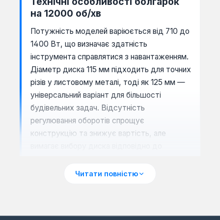
Технічні особливості болгарок
на 12000 об/хв
Потужність моделей варіюється від 710 до
1400 Вт, що визначає здатність
інструмента справлятися з навантаженням.
Діаметр диска 115 мм підходить для точних
різів у листовому металі, тоді як 125 мм —
універсальний варіант для більшості
будівельних задач. Відсутність
регулювання оборотів спрощує
конструкцію та знижує вартість, але
вимагає вибору диска відповідно до
матеріалу: для металу — абразивні круги,
для каменю — алмазні.
Читати повністю
WHY: Чому 12000 об/хв —