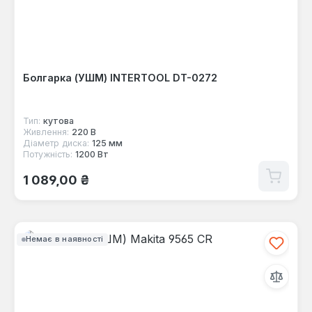
Болгарка (УШМ) INTERTOOL DT-0272
Тип:
кутова
Живлення:
220 В
Діаметр диска:
125 мм
Потужність:
1200 Вт
Звичайна ціна:
1 089,00 ₴
Немає в наявності