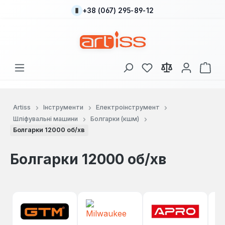
+38 (067) 295-89-12
Перейти до основного вмісту
У вас є 0 у списку
Кош
Artiss
Інструменти
Електроінструмент
Шліфувальні машини
Болгарки (кшм)
Болгарки 12000 об/хв
Болгарки 12000 об/хв