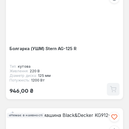
Болгарка (УШМ) Stern AG-125 R
Тип:
кутова
Живлення:
220 В
Діаметр диска:
125 мм
Потужність:
1200 Вт
Звичайна ціна:
946,00 ₴
Немає в наявності