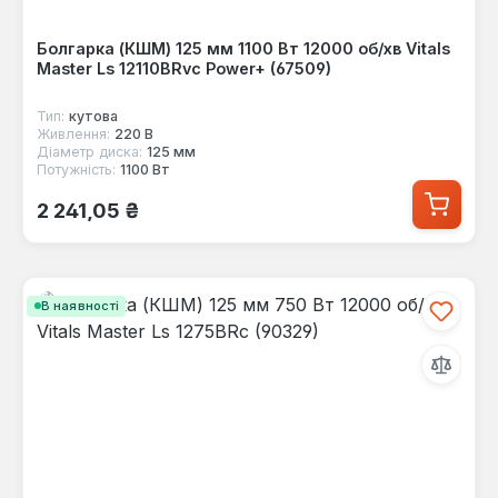
Болгарка (КШМ) 125 мм 1100 Вт 12000 об/хв Vitals
Master Ls 12110BRvc Power+ (67509)
Тип:
кутова
Живлення:
220 В
Діаметр диска:
125 мм
Потужність:
1100 Вт
Звичайна ціна:
2 241,05 ₴
В наявності