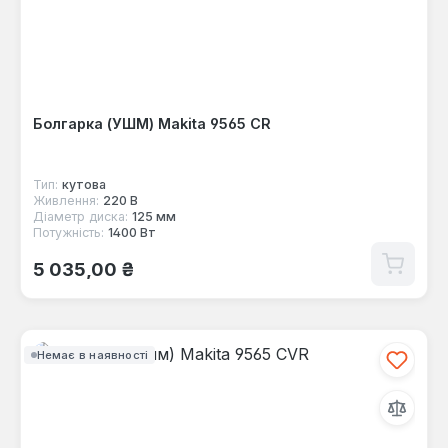
Болгарка (УШМ) Makita 9565 CR
Тип:
кутова
Живлення:
220 В
Діаметр диска:
125 мм
Потужність:
1400 Вт
Звичайна ціна:
5 035,00 ₴
Немає в наявності