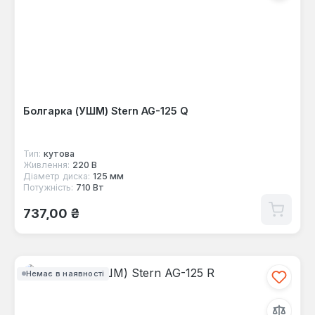
Болгарка (УШМ) Stern AG-125 Q
Тип:
кутова
Живлення:
220 В
Діаметр диска:
125 мм
Потужність:
710 Вт
Звичайна ціна:
737,00 ₴
Немає в наявності