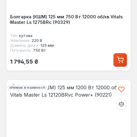
Болгарка (КШМ) 125 мм 750 Вт 12000 об/хв Vitals
Master Ls 1275BRc (90329)
Тип:
кутова
Живлення:
220 В
Діаметр диска:
125 мм
Потужність:
750 Вт
Звичайна ціна:
1 794,55 ₴
Немає в наявності