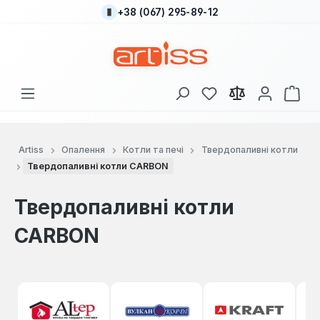
+38 (067) 295-89-12
Перейти до основного вмісту
У вас є 0 у списку
Кош
Artiss
Опалення
Котли та печі
Твердопаливні котли
Твердопаливні котли CARBON
Твердопаливні котли
CARBON