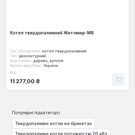
Котел твердопаливний Житомир-МВ
Тип обладнання:
котел твердопаливний
Тип:
двоконтурний
Вид палива:
дерево, вугілля
Країна виробник:
Україна
Від
Звичайна ціна:
11 277,00 ₴
Популярні підкатегорії
Твердопаливні котли на брикетах
Твердопаливні котли потужністю 20 кВт