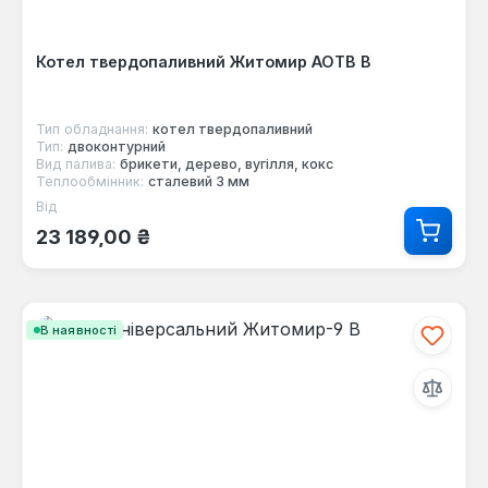
Котел твердопаливний Житомир АОТВ В
Тип обладнання:
котел твердопаливний
Тип:
двоконтурний
Вид палива:
брикети, дерево, вугілля, кокс
Теплообмінник:
сталевий 3 мм
Від
Звичайна ціна:
23 189,00 ₴
В наявності