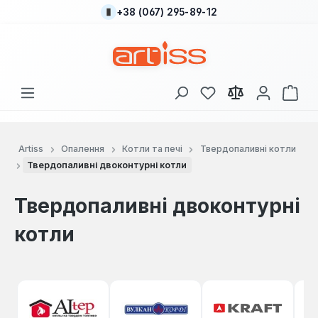
+38 (067) 295-89-12
Перейти до основного вмісту
У вас є 0 у списку
Кош
Artiss
Опалення
Котли та печі
Твердопаливні котли
Твердопаливні двоконтурні котли
Твердопаливні двоконтурні
котли