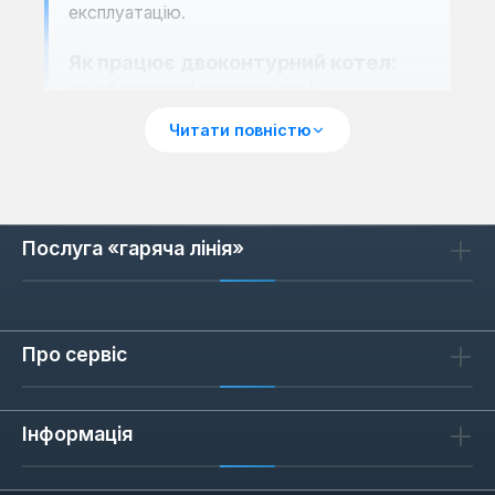
експлуатацію.
Як працює двоконтурний котел:
особливості конструкції
Основна відмінність двоконтурного
Читати повністю
твердопаливного котла полягає у наявності
двох незалежних теплообмінників або
одного комбінованого, що дозволяє
одночасно виконувати дві функції. Перший
Послуга «гаряча лінія»
контур відповідає за циркуляцію теплоносія
в системі опалення, забезпечуючи обігрів
радіаторів або теплої підлоги. Другий
Про сервіс
контур призначений для миттєвого нагріву
проточної води, яка використовується для
душу, миття посуду та інших побутових
Інформація
потреб. Така конструкція дозволяє значно
економити простір, оскільки відпадає