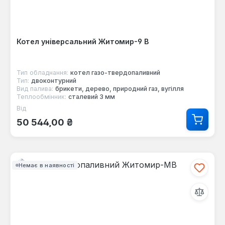
Котел універсальний Житомир-9 В
Тип обладнання:
котел газо-твердопаливний
Тип:
двоконтурний
Вид палива:
брикети, дерево, природний газ, вугілля
Теплообмінник:
сталевий 3 мм
Від
Звичайна ціна:
50 544,00 ₴
Немає в наявності