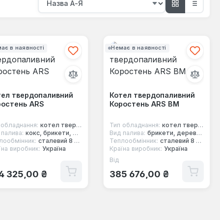
ає в наявності
Немає в наявності
тел твердопаливний
Котел твердопаливний
ростень ARS
Коростень ARS BM
 обладнання:
котел твердопаливний
Тип обладнання:
котел твердопаливний
 палива:
кокс, брикети, дерево, торф, вугілля
Вид палива:
брикети, дерево, торф, вугілля, тирса
лообмінник:
сталевий 8 мм
Теплообмінник:
сталевий 8 мм
їна виробник:
Україна
Країна виробник:
Україна
Від
ичайна ціна:
Звичайна ціна:
4 325,00 ₴
385 676,00 ₴