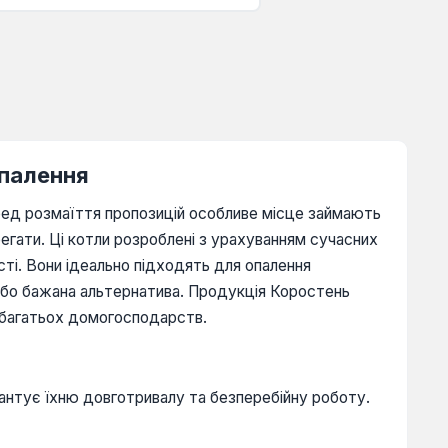
опалення
ред розмаїття пропозицій особливе місце займають
регати. Ці котли розроблені з урахуванням сучасних
ті. Вони ідеально підходять для опалення
 або бажана альтернатива. Продукція Коростень
 багатьох домогосподарств.
антує їхню довготривалу та безперебійну роботу.