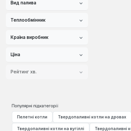
Вид палива
Теплообмінник
Країна виробник
Ціна
Рейтинг хв.
Популярні підкатегорії
Пелетні котли
Твердопаливні котли на дровах
Твердопаливні котли на вугіллі
Твердопаливні к