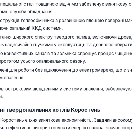
еціальної сталі товщиною від 4 мм забезпечує виняткову с
ермін служби обладнання.
струкція теплообмінника з розвиненою площею поверхні мак
уючи загальний ККД системи.
ання широкого спектру твердого палива, включаючи дрова, в
ь надзвичайно гнучкими у експлуатації та дозволяє обирати
о конвективних каналів та зольника спрощує процес чищенн
 протягом усього опалювального сезону.
ені для роботи без підключення до електромережі, що є зн
м опалення.
довгостроковим вкладенням у систему опалення, забезпечую
и.
нні твердопаливних котлів Коростень
Коростень є їхня виняткова економічність. Завдяки високому
о ефективно використовувати енергію палива, значно скор