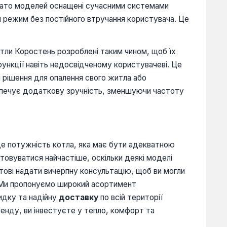
багато моделей оснащені сучасними системами
 режим без постійного втручання користувача. Це
тли Коростень розроблені таким чином, щоб їх
функції навіть недосвідченому користувачеві. Це
 рішення для опалення свого житла або
безпечує додаткову зручність, зменшуючи частоту
це потужність котла, яка має бути адекватною
товуватися найчастіше, оскільки деякі моделі
готові надати вичерпну консультацію, щоб ви могли
. Ми пропонуємо широкий асортимент
идку та надійну
доставку
по всій території
енду, ви інвестуєте у тепло, комфорт та