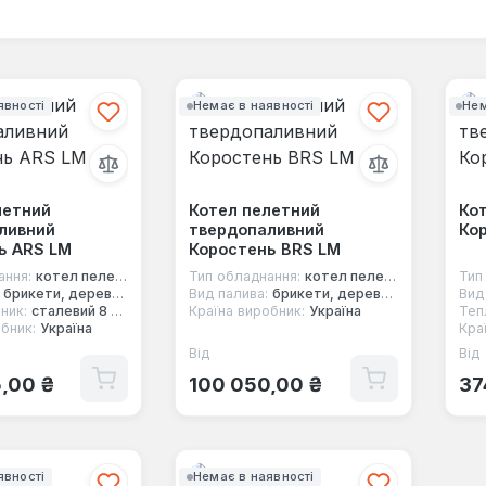
явності
Немає в наявності
Нем
летний
Котел пелетний
Ко
ливний
твердопаливний
Ко
ь ARS LM
Коростень BRS LM
ання:
котел пелетний
Тип обладнання:
котел пелетний
Тип
брикети, дерево, торф, вугілля, тирса, стружка, пелети
Вид палива:
брикети, дерево, торф, вугілля, тирса, стружка, пелети
Вид
ник:
сталевий 8 мм
Країна виробник:
Україна
Теп
бник:
Україна
Кра
Від
Від
 ціна:
Звичайна ціна:
Зв
,00 ₴
100 050,00 ₴
37
явності
Немає в наявності