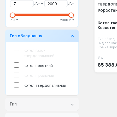
–
кВт
кВт
7 кВт
2000 кВт
Котел тв
Коростен
Тип обладнання
Тип обладн
Вид палива:
Країна виро
котел газо-
твердопаливний
Від
Звичайна
85 388,
котел пелетний
котел піролізний
котел твердопаливний
Тип