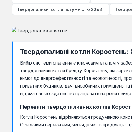
Твердопаливні котли потужністю 20 кВт
Твердоп
Твердопаливні котли Коростень:
Вибір системи опалення є ключовим етапом у забе
твердопаливні котли бренду Коростень, які зареком
вимог до енергоефективності та екологічності, пр
приватних будинків, дач, виробничих приміщень та
відома своєю здатністю працювати на різних вида
Переваги твердопаливних котлів Коростен
Котли Коростень відрізняються продуманою констр
Основними перевагами, які виділяють продукцію ць