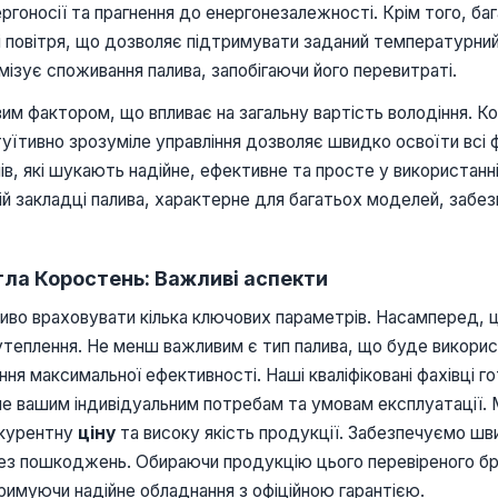
нергоносії та прагнення до енергонезалежності. Крім того, 
 повітря, що дозволяє підтримувати заданий температурний
ізує споживання палива, запобігаючи його перевитраті.
м фактором, що впливає на загальну вартість володіння. Ко
туїтивно зрозуміле управління дозволяє швидко освоїти всі 
в, які шукають надійне, ефективне та просте у використанні
ній закладці палива, характерне для багатьох моделей, за
тла Коростень: Важливі аспекти
иво враховувати кілька ключових параметрів. Насамперед, 
теплення. Не менш важливим є тип палива, що буде викорис
ння максимальної ефективності. Наші кваліфіковані фахівці 
ме вашим індивідуальним потребам та умовам експлуатації
нкурентну
ціну
та високу якість продукції. Забезпечуємо шв
без пошкоджень. Обираючи продукцію цього перевіреного бр
римуючи надійне обладнання з офіційною гарантією.