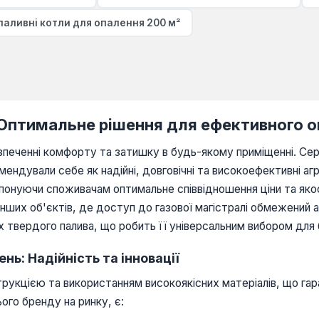
аливні котли для опалення 200 м²
 Оптимальне рішення для ефективного 
зпеченні комфорту та затишку в будь-якому приміщенні. Се
ендували себе як надійні, довговічні та високоефективні аг
опонуючи споживачам оптимальне співвідношення ціни та якос
 інших об'єктів, де доступ до газової магістралі обмежений
х твердого палива, що робить її універсальним вибором для
ь: Надійність та інновації
укцією та використанням високоякісних матеріалів, що гар
ого бренду на ринку, є: