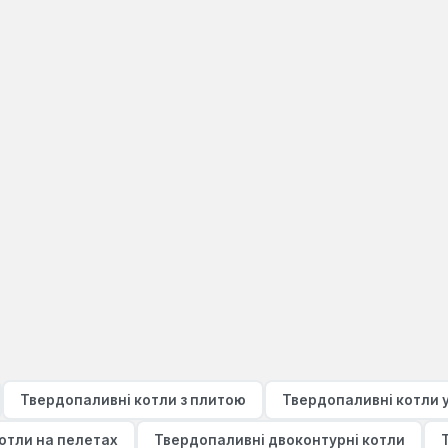
Твердопаливні котли з плитою
Твердопаливні котли 
отли на пелетах
Твердопаливні двоконтурні котли