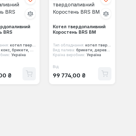
ердопаливний
Котел твердопаливний
ь BRS
Коростень BRS BM
ання:
котел твердопаливний
Тип обладнання:
котел твердопаливний
кокс, брикети, дерево, торф, вугілля
Вид палива:
брикети, дерево, вугілля
бник:
Україна
Країна виробник:
Україна
Від
 ціна:
Звичайна ціна:
00 ₴
99 774,00 ₴