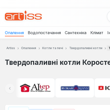
рейти до основного вмісту
Перейти до пошуку
Перейти до основної навігації
Опалення
Водопостачання
Сантехніка
Клімат
І
Artiss
Опалення
Котли та печі
Твердопаливні котли
Твердопаливні котли Корост