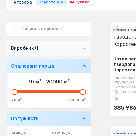
×
6
товарів
Коростень
Скинути всі
Тільки в наявності
Немає в на
Виробник
(1)
Котел пе
твердопа
Опалювана площа
Коростен
Тип обладн
70 м²
—
20000 м²
Вид палива:
Теплообмін
Країна виро
Від
Звичайна
70 м²
20000 м²
385 986
Потужність
Мінімум
Максимум
Немає в на