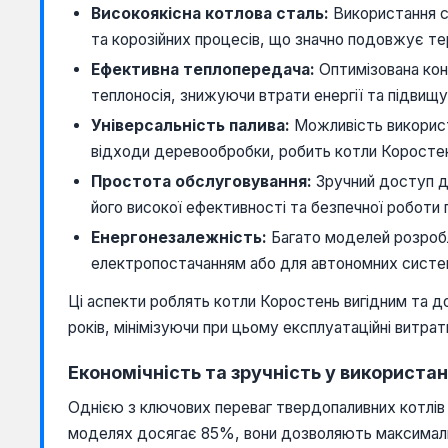
Високоякісна котлова сталь:
Використання сп
та корозійних процесів, що значно подовжує т
Ефективна теплопередача:
Оптимізована кон
теплоносія, знижуючи втрати енергії та підвищ
Універсальність палива:
Можливість використ
відходи деревообробки, робить котли Коростен
Простота обслуговування:
Зручний доступ д
його високої ефективності та безпечної роботи
Енергонезалежність:
Багато моделей розробл
електропостачанням або для автономних систе
Ці аспекти роблять котли Коростень вигідним та 
років, мінімізуючи при цьому експлуатаційні витрат
Економічність та зручність у використа
Однією з ключових переваг твердопаливних котлів 
моделях досягає 85%, вони дозволяють максимальн