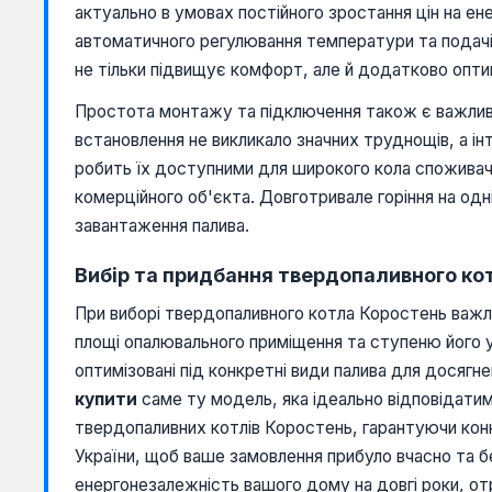
актуально в умовах постійного зростання цін на е
автоматичного регулювання температури та подачі
не тільки підвищує комфорт, але й додатково оптим
Простота монтажу та підключення також є важливи
встановлення не викликало значних труднощів, а ін
робить їх доступними для широкого кола споживачі
комерційного об'єкта. Довготривале горіння на од
завантаження палива.
Вибір та придбання твердопаливного ко
При виборі твердопаливного котла Коростень важл
площі опалювального приміщення та ступеню його у
оптимізовані під конкретні види палива для досягне
купити
саме ту модель, яка ідеально відповідати
твердопаливних котлів Коростень, гарантуючи ко
України, щоб ваше замовлення прибуло вчасно та 
енергонезалежність вашого дому на довгі роки, от