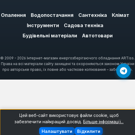
що відповідає стандарту EN 817.
Опалення
Водопостачання
Сантехніка
Клімат
Інструменти
Садова техніка
Покриття та матеріали: хром,
Будівельні матеріали
Автотовари
нікель, чорний
Хромоване покриття — класичний вибір:
воно стійке до вапняного нальоту і легко
© 2009 - 2026 Інтернет-магазин енергозберігаючого обладнання ARTiss.
Права на всі матеріали сайту захищені та охороняються законом України
чиститься. Нікель має матову текстуру,
про авторське право, їх повне або часткове копіювання – заборонено.
яка менше збирає відбитки пальців. Чорний
колір набуває популярності в інтер'єрах
лофт та мінімалізм, але потребує догляду
— на темній поверхні видно краплі води. Усі
покриття Lidz проходять сольовий тест на
корозію (96 годин за ISO 9227), що
Цей веб-сайт використовує файли cookie, щоб
гарантує довговічність.
забезпечити найкращий досвід.
Більше інформації...
Налаштувати
Відхилити