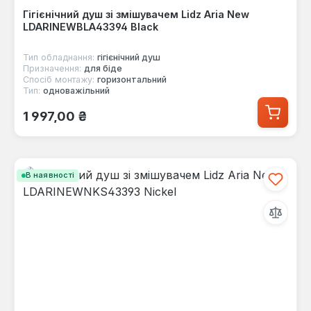
Гігієнічний душ зі змішувачем Lidz Aria New
LDARINEWBLA43394 Black
Тип обладнання:
гігієнічний душ
Призначення:
для біде
Спосіб монтажу:
горизонтальний
Тип:
одноважільний
Звичайна ціна:
1 997,00 ₴
В наявності