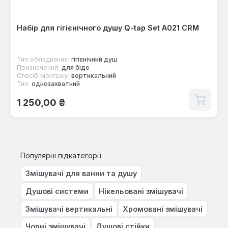
Набір для гігієнічного душу Q-tap Set A021 CRM
Тип обладнання:
гігієнічний душ
Призначення:
для біде
Спосіб монтажу:
вертикальний
Тип:
однозахватний
Звичайна ціна:
1 250,00 ₴
Популярні підкатегорії
Змішувачі для ванни та душу
Душові системи
Нікельовані змішувачі
Змішувачі вертикальні
Хромовані змішувачі
Чорні змішувачі
Душові стійки