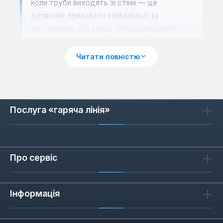
коли труби виходять зі стіни — це
дозволяє приховати комунікації за
інсталяцією або в ніші. Обидва варіанти
сумісні з моделями Lidz, які мають
універсальне кріплення.
Читати повністю
Типи керування: одноважільний
та однозахватний
Послуга «гаряча лінія»
Одноважільний змішувач регулює напір і
температуру одним рухом — це зручно,
коли руки зайняті. Однозахватний механізм
Про сервіс
працює за принципом повороту ручки, що
дозволяє точніше налаштовувати потік.
Для гігієнічного душу важлива плавність
Інформація
ходу важеля: латунний картридж Lidz
витримує до 500 000 циклів без протікань,