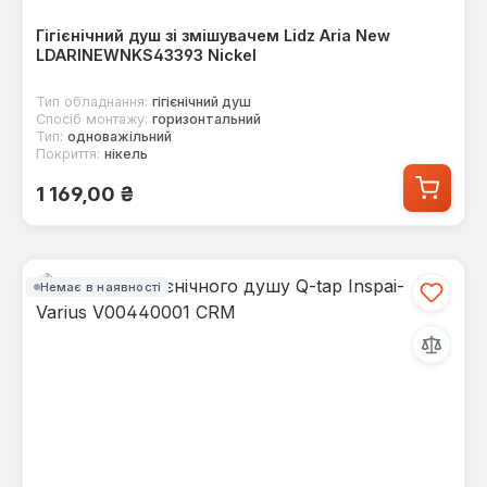
Гігієнічний душ зі змішувачем Lidz Aria New
LDARINEWNKS43393 Nickel
Тип обладнання:
гігієнічний душ
Спосіб монтажу:
горизонтальний
Тип:
одноважільний
Покриття:
нікель
Звичайна ціна:
1 169,00 ₴
Немає в наявності