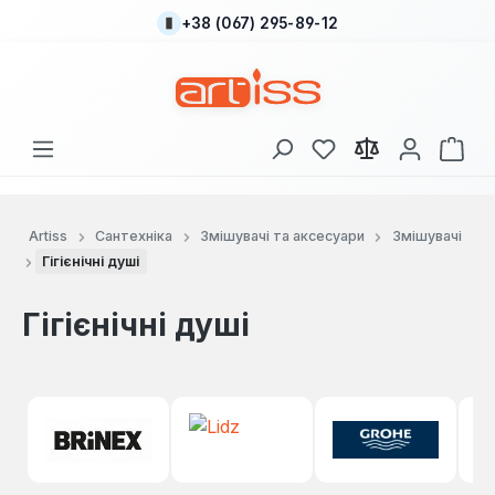
+38 (067) 295-89-12
Перейти до основного вмісту
У вас є 0 у списку
Кош
Artiss
Сантехніка
Змішувачі та аксесуари
Змішувачі
Гігієнічні душі
Гігієнічні душі