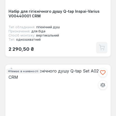
Набір для гігієнічного душу Q-tap Inspai-Varius
V00440001 CRM
Тип обладнання:
гігієнічний душ
Призначення:
для біде
Спосіб монтажу:
вертикальний
Тип:
однозахватний
Звичайна ціна:
2 290,50 ₴
Немає в наявності