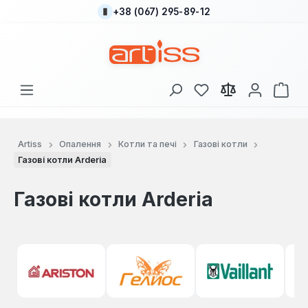
+38 (067) 295-89-12
Перейти до основного вмісту
У вас є 0 у списку
Кош
Artiss
Опалення
Котли та печі
Газові котли
Газові котли Arderia
Газові котли Arderia