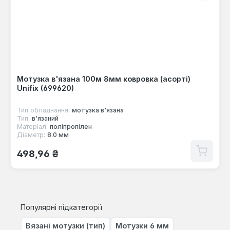
Мотузка в'язана 100м 8мм ковровка (асорті)
Unifix (699620)
Тип обладнання:
мотузка в'язана
Тип:
в'язаний
Матеріал:
поліпропілен
Діаметр:
8.0 мм
Звичайна ціна:
498,96 ₴
Популярні підкатегорії
Вязані мотузки (тип)
Мотузки 6 мм