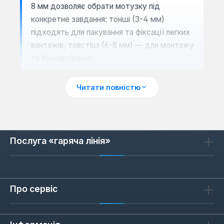
8 мм дозволяє обрати мотузку під
конкретне завдання: тонші (3-4 мм)
підходять для пакування та фіксації легких
вантажів, товстіші (6-8 мм) — для монтажу
та буксирування.
Читати повністю
Сценарії застосування
В'язані поліпропіленові мотузки
використовують у будівництві для
Послуга «гаряча лінія»
тимчасового кріплення риштувань, у
логістиці для обв'язування коробок і палет,
а також у побуті для сушіння білизни,
підв'язування рослин або фіксації тентів.
Про сервіс
Завдяки стійкості до ультрафіолету
(поліпропілен повільно руйнується під