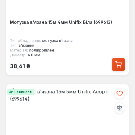
Мотузка в'язана 15м 4мм Unifix Біла (699613)
Тип обладнання:
мотузка в'язана
Тип:
в'язаний
Матеріал:
поліпропілен
Діаметр:
4.0 мм
Звичайна ціна:
38,61 ₴
В наявності