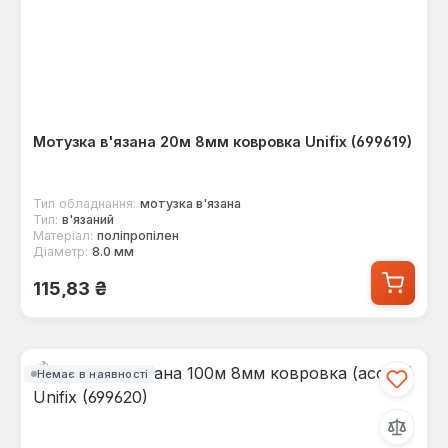
Мотузка в'язана 20м 8мм ковровка Unifix (699619)
Тип обладнання:
мотузка в'язана
Тип:
в'язаний
Матеріал:
поліпропілен
Діаметр:
8.0 мм
Звичайна ціна:
115,83 ₴
Немає в наявності