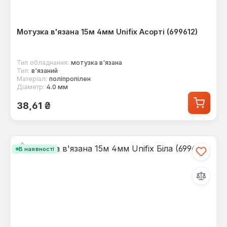
Мотузка в'язана 15м 4мм Unifix Асорті (699612)
Тип обладнання:
мотузка в'язана
Тип:
в'язаний
Матеріал:
поліпропілен
Діаметр:
4.0 мм
Звичайна ціна:
38,61 ₴
В наявності