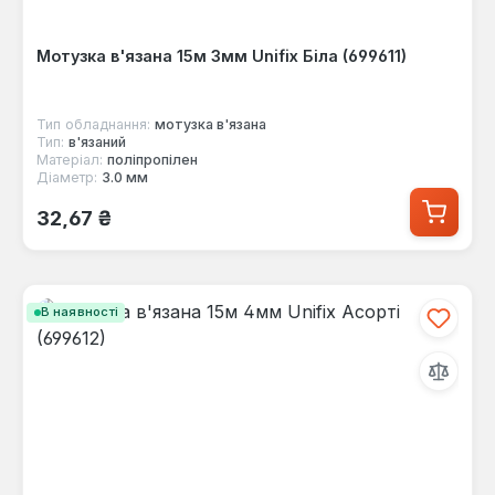
Мотузка в'язана 15м 3мм Unifix Біла (699611)
Тип обладнання:
мотузка в'язана
Тип:
в'язаний
Матеріал:
поліпропілен
Діаметр:
3.0 мм
Звичайна ціна:
32,67 ₴
В наявності