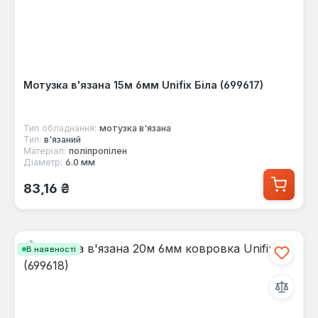
Мотузка в'язана 15м 6мм Unifix Біла (699617)
Тип обладнання:
мотузка в'язана
Тип:
в'язаний
Матеріал:
поліпропілен
Діаметр:
6.0 мм
Звичайна ціна:
83,16 ₴
В наявності