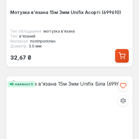
Мотузка в'язана 15м 3мм Unifix Асорті (699610)
Тип обладнання:
мотузка в'язана
Тип:
в'язаний
Матеріал:
поліпропілен
Діаметр:
3.0 мм
Звичайна ціна:
32,67 ₴
В наявності