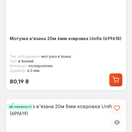
Мотузка в'язана 20м 6мм ковровка Unifix (699618)
Тип обладнання:
мотузка в'язана
Тип:
в'язаний
Матеріал:
поліпропілен
Діаметр:
6.0 мм
Звичайна ціна:
80,19 ₴
В наявності