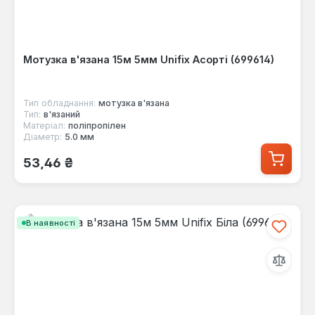
Мотузка в'язана 15м 5мм Unifix Асорті (699614)
Тип обладнання:
мотузка в'язана
Тип:
в'язаний
Матеріал:
поліпропілен
Діаметр:
5.0 мм
Звичайна ціна:
53,46 ₴
В наявності