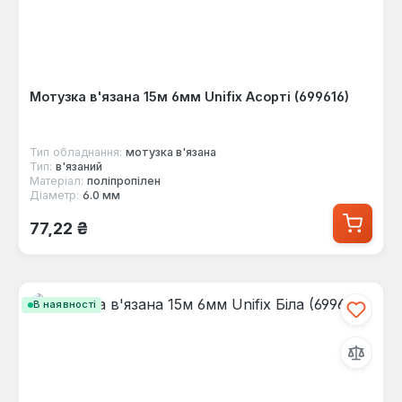
Мотузка в'язана 15м 6мм Unifix Асорті (699616)
Тип обладнання:
мотузка в'язана
Тип:
в'язаний
Матеріал:
поліпропілен
Діаметр:
6.0 мм
Звичайна ціна:
77,22 ₴
В наявності