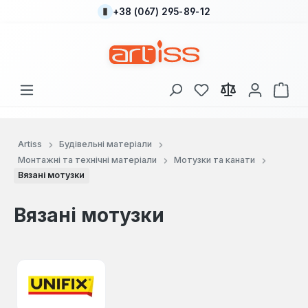
+38 (067) 295-89-12
Перейти до основного вмісту
У вас є 0 у списку
Кош
Artiss
Будівельні матеріали
Монтажні та технічні матеріали
Мотузки та канати
Вязані мотузки
Вязані мотузки