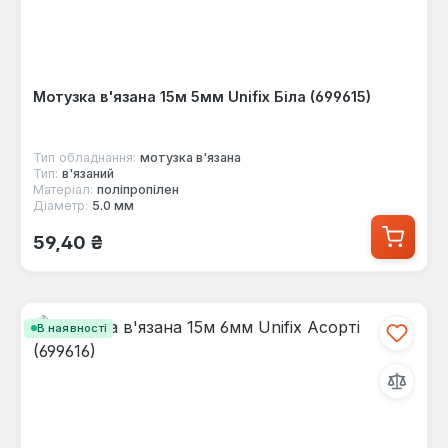
Мотузка в'язана 15м 5мм Unifix Біла (699615)
Тип обладнання:
мотузка в'язана
Тип:
в'язаний
Матеріал:
поліпропілен
Діаметр:
5.0 мм
Звичайна ціна:
59,40 ₴
В наявності