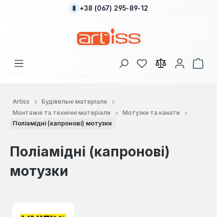
+38 (067) 295-89-12
Перейти до основного вмісту
У вас є 0 у списку
Кош
Artiss
Будівельні матеріали
Монтажні та технічні матеріали
Мотузки та канати
Поліамідні (капронові) мотузки
Поліамідні (капронові)
мотузки