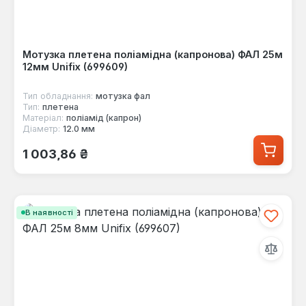
Мотузка плетена поліамідна (капронова) ФАЛ 25м
12мм Unifix (699609)
Тип обладнання:
мотузка фал
Тип:
плетена
Матеріал:
поліамід (капрон)
Діаметр:
12.0 мм
Звичайна ціна:
1 003,86 ₴
В наявності