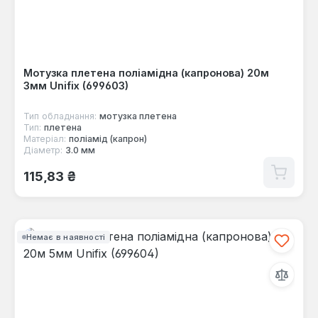
Мотузка плетена поліамідна (капронова) 20м
3мм Unifix (699603)
Тип обладнання:
мотузка плетена
Тип:
плетена
Матеріал:
поліамід (капрон)
Діаметр:
3.0 мм
Звичайна ціна:
115,83 ₴
Немає в наявності