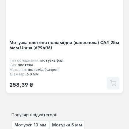
Мотузка плетена поліамідна (капронова) ФАЛ 25м
6мм Unifix (699606)
Тип обладнання:
мотузка фал
Тип:
плетена
Матеріал:
поліамід (капрон)
Діаметр:
6.0 мм
Звичайна ціна:
258,39 ₴
Популярні підкатегорії
Мотузки 10 мм
Мотузки 5 мм