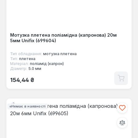
Мотузка плетена поліамідна (капронова) 20м
5мм Unifix (699604)
Тип обладнання:
мотузка плетена
Тип:
плетена
Матеріал:
поліамід (капрон)
Діаметр:
5.0 мм
Звичайна ціна:
154,44 ₴
Немає в наявності