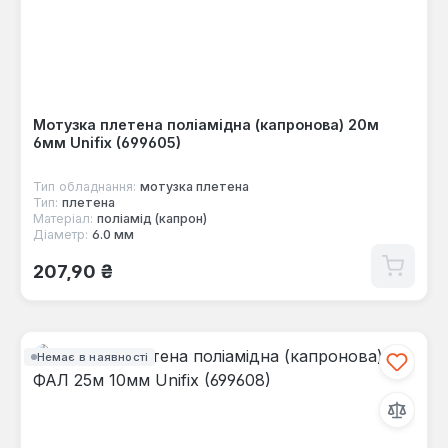
Мотузка плетена поліамідна (капронова) 20м
6мм Unifix (699605)
Тип обладнання:
мотузка плетена
Тип:
плетена
Матеріал:
поліамід (капрон)
Діаметр:
6.0 мм
Звичайна ціна:
207,90 ₴
Немає в наявності