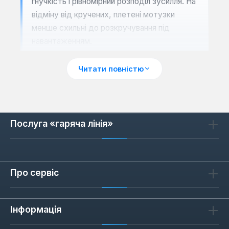
гнучкість і рівномірний розподіл зусилля. На
відміну від кручених, плетені мотузки
менше схильні до розкручування під
навантаженням.
Читати повністю
Сценарії застосування
Мотузки діаметром 3-6 мм підходять для
фіксації легких вантажів, стягування тентів
Послуга «гаряча лінія»
або як фали для прапорів. Діаметр 8-12 мм
використовують для буксирування,
монтажу обладнання та страхування
інструменту на висоті. Поліамід зберігає
Про сервіс
еластичність при температурах до -40 °C,
що важливо для зовнішніх робіт взимку.
Інформація