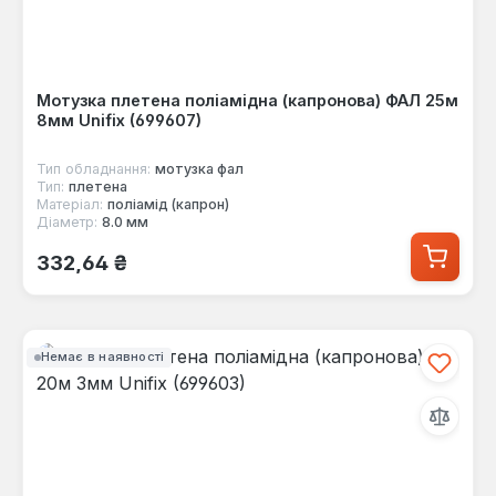
Мотузка плетена поліамідна (капронова) ФАЛ 25м
8мм Unifix (699607)
Тип обладнання:
мотузка фал
Тип:
плетена
Матеріал:
поліамід (капрон)
Діаметр:
8.0 мм
Звичайна ціна:
332,64 ₴
Немає в наявності