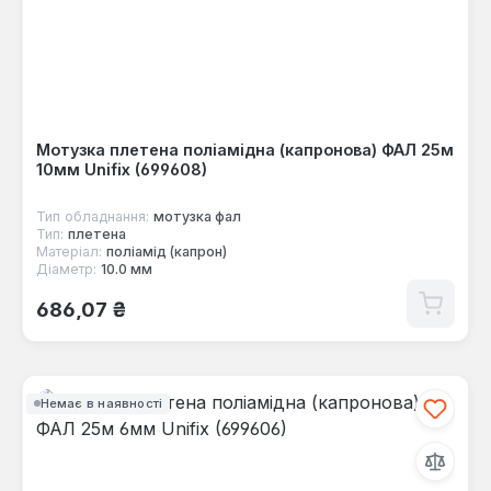
Мотузка плетена поліамідна (капронова) ФАЛ 25м
10мм Unifix (699608)
Тип обладнання:
мотузка фал
Тип:
плетена
Матеріал:
поліамід (капрон)
Діаметр:
10.0 мм
Звичайна ціна:
686,07 ₴
Немає в наявності