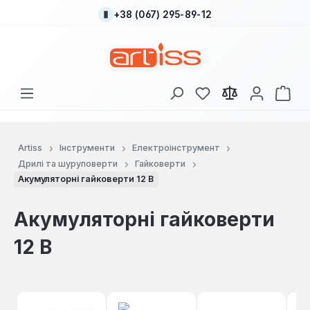
+38 (067) 295-89-12
Перейти до основного вмісту
У вас є 0 у списку
Кош
Artiss
Інструменти
Електроінструмент
Дрилі та шуруповерти
Гайковерти
Акумуляторні гайковерти 12 В
Акумуляторні гайковерти
12 В