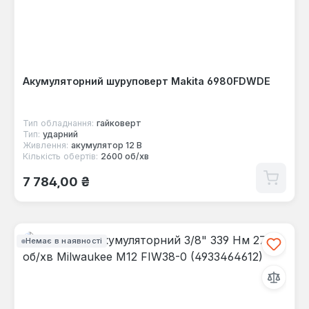
Акумуляторний шуруповерт Makita 6980FDWDE
Тип обладнання:
гайковерт
Тип:
ударний
Живлення:
акумулятор 12 В
Кількість обертів:
2600 об/хв
Звичайна ціна:
7 784,00 ₴
Немає в наявності