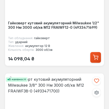
Гайковерт кутовий акумуляторний Milwaukee 1/2"
300 Нм 3000 об/хв M12 FRAIWF12-0 (4933471699)
Тип обладнання:
гайковерт
Тип:
ударний
Живлення:
акумулятор 12 В
Кількість обертів:
3000 об/хв
Звичайна ціна:
14 098,04 ₴
В наявності