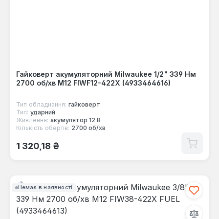
Гайковерт акумуляторний Milwaukee 1/2" 339 Нм
2700 об/хв M12 FIWF12-422X (4933464616)
Тип обладнання:
гайковерт
Тип:
ударний
Живлення:
акумулятор 12 В
Кількість обертів:
2700 об/хв
Звичайна ціна:
1 320,18 ₴
Немає в наявності