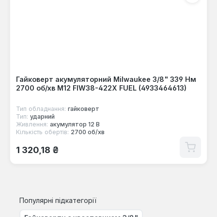
Гайковерт акумуляторний Milwaukee 3/8" 339 Нм
2700 об/хв M12 FIW38-422X FUEL (4933464613)
Тип обладнання:
гайковерт
Тип:
ударний
Живлення:
акумулятор 12 В
Кількість обертів:
2700 об/хв
Звичайна ціна:
1 320,18 ₴
Популярні підкатегорії