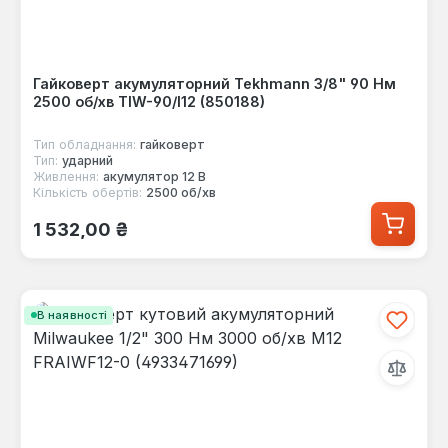
Гайковерт акумуляторний Tekhmann 3/8" 90 Нм
2500 об/хв TIW-90/I12 (850188)
Тип обладнання:
гайковерт
Тип:
ударний
Живлення:
акумулятор 12 В
Кількість обертів:
2500 об/хв
Звичайна ціна:
1 532,00 ₴
В наявності