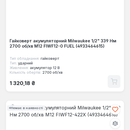
Гайковерт акумуляторний Milwaukee 1/2" 339 Нм
2700 об/хв M12 FIWF12-0 FUEL (4933464615)
Тип обладнання:
гайковерт
Тип:
ударний
Живлення:
акумулятор 12 В
Кількість обертів:
2700 об/хв
Звичайна ціна:
1 320,18 ₴
Немає в наявності