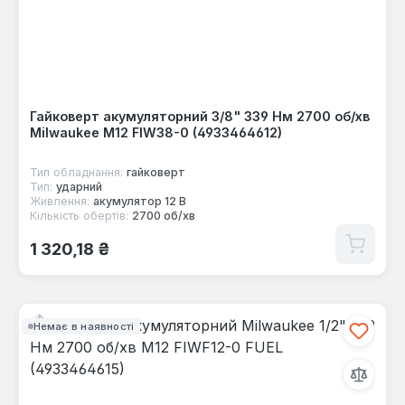
Гайковерт акумуляторний 3/8" 339 Нм 2700 об/хв
Milwaukee M12 FIW38-0 (4933464612)
Тип обладнання:
гайковерт
Тип:
ударний
Живлення:
акумулятор 12 В
Кількість обертів:
2700 об/хв
Звичайна ціна:
1 320,18 ₴
Немає в наявності