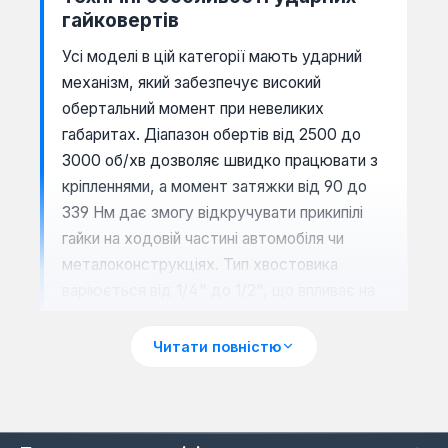
гайковертів
Усі моделі в цій категорії мають ударний
механізм, який забезпечує високий
обертальний момент при невеликих
габаритах. Діапазон обертів від 2500 до
3000 об/хв дозволяє швидко працювати з
кріпленнями, а момент затяжки від 90 до
339 Нм дає змогу відкручувати прикипілі
гайки на ходовій частині автомобіля чи
металоконструкціях. Тип хвостовика
варіюється від 1/4" до 1/2", що впливає на
сумісність з головками: 1/2" — стандарт
для авторемонту, 3/8" — для точних робіт,
Читати повністю
1/4" — для дрібного кріплення.