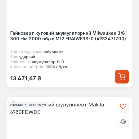
Гайковерт кутовий акумуляторний Milwaukee 3/8"
300 Нм 3000 об/хв M12 FRAIWF38-0 (4933471700)
Тип обладнання:
гайковерт
Тип:
ударний
Живлення:
акумулятор 12 В
Кількість обертів:
3000 об/хв
Звичайна ціна:
13 471,67 ₴
Немає в наявності