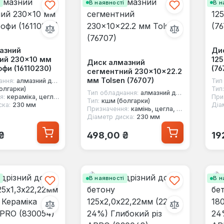
і
В наявності
В н
азний
Ди
ий 230×10 мм
125
Диск алмазний
фи (16110230)
(76
сегментний 230×10×22.2
мм Tolsen (76707)
ання:
алмазний диск
Тип
олгарки)
Тип:
Тип обладнання:
алмазний диск
я:
кераміка, цегла, бетон, граніт, шифер, мармур, черепиця
При
Тип:
кшм (болгарки)
ска:
230 мм
Діа
Призначення:
камінь, цегла, бетон
Діаметр диска:
230 мм
 ціна:
Звичайна ціна:
Зв
₴
498,00 ₴
19
і
В наявності
В н