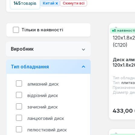
×
145
товарів
Китай
Скинути всі
Тільки в наявності
В наявност
Виробник
Диск алм
120х1.8х
Тип обладнання
Тип обладн
Тип:
плитко
алмазний диск
Призначенн
Діаметр ди
відрізний диск
зачисний диск
Звичайна
433,00
ланцюговий диск
пелюстковий диск