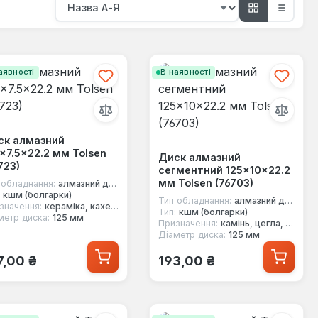
аявності
В наявності
ск алмазний
×7.5×22.2 мм Tolsen
Диск алмазний
723)
сегментний 125×10×22.2
мм Tolsen (76703)
 обладнання:
алмазний диск
кшм (болгарки)
Тип обладнання:
алмазний диск
значення:
кераміка, кахель
Тип:
кшм (болгарки)
метр диска:
125 мм
Призначення:
камінь, цегла, бетон
Діаметр диска:
125 мм
ичайна ціна:
Звичайна ціна:
7,00 ₴
193,00 ₴