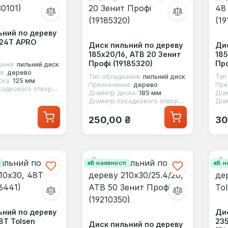
ьний по дереву
х24Т APRO
Диск пильний по дереву
Дис
185x20/16, ATB 20 Зенит
185
Профі (19185320)
Про
ання:
пильний диск
я:
дерево
Тип обладнання:
пильний диск
Тип
ска:
125 мм
Призначення:
дерево
При
Діаметр посадкового отвору:
22 мм
Діаметр диска:
185 мм
Діа
Діаметр посадкового отвору:
20 мм, 16 мм
 ціна:
Звичайна ціна:
Зв
250,00 ₴
30
і
В наявності
В н
ьний по дереву
Дис
8Т Tolsen
235
Диск пильний по дереву