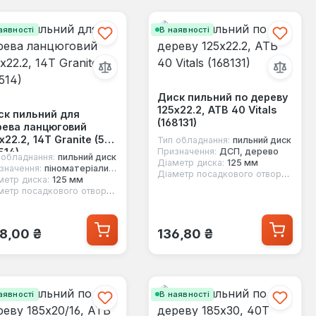
аявності
В наявності
Диск пильний по дереву
125x22.2, ATB 40 Vitals
ск пильний для
(168131)
рева ланцюговий
x22.2, 14Т Granite (5-
Тип обладнання:
пильний диск
514)
Призначення:
ДСП, дерево
 обладнання:
пильний диск
Діаметр диска:
125 мм
значення:
піноматеріали, ДВП, ДСП, дерево, фанера, МДФ
Діаметр посадкового отвору:
22 м
метр диска:
125 мм
Діаметр посадкового отвору:
22 мм
ичайна ціна:
Звичайна ціна:
8,00 ₴
136,80 ₴
аявності
В наявності