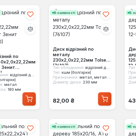
і
В наявності
В н
Диск відрізний по
Ди
металу
де
ізний по
230х2,0х22,22мм Tolsen
125
80х2,0х22,22мм
(76107)
12-
 Зенит
Тип обладнання:
відрізний диск
Тип
)
Тип:
кшм (болгарки)
При
ання:
відрізний диск
Призначення:
метал, метал (нержавійка)
Діа
олгарки)
Діаметр диска:
230 мм
я:
метал
ска:
180 мм
 ціна:
Звичайна ціна:
Зв
82,00 ₴
43
і
В наявності
В н