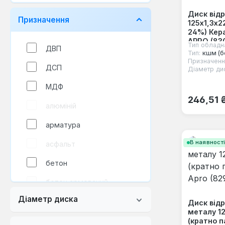
Диск відр
Призначення
125х1,3х2
24%) Кер
APRO (83
Тип обладн
ДВП
Тип:
кшм (б
Призначенн
ДСП
Діаметр ди
МДФ
Звичайна
246,51 
алюміній
арматура
В наявност
асфальт
бетон
бетон армований
Діаметр диска
бетон
Диск відр
високоармований
металу 1
(кратно п