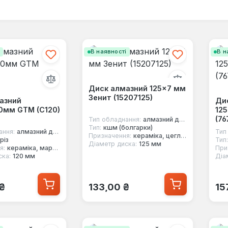
і
В наявності
В н
Диск алмазний 125×7 мм
Зенит (15207125)
азний
Ди
20мм GTM (C120)
125
(76
Тип обладнання:
алмазний диск
Тип:
кшм (болгарки)
ання:
алмазний диск
Тип
Призначення:
кераміка, цегла, бетон, граніт, шифер, мармур, черепиця
різ
Тип:
Діаметр диска:
125 мм
я:
кераміка, мармур, керамограніт
При
ска:
120 мм
Діа
 ціна:
Звичайна ціна:
Зв
 ₴
133,00 ₴
15