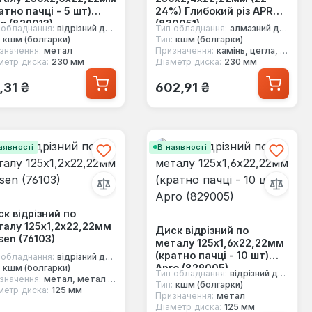
атно пачці - 5 шт)
24%) Глибокий різ APRO
o (829013)
(830051)
 обладнання:
відрізний диск
Тип обладнання:
алмазний диск
кшм (болгарки)
Тип:
кшм (болгарки)
значення:
метал
Призначення:
камінь, цегла, бетон, граніт
метр диска:
230 мм
Діаметр диска:
230 мм
ичайна ціна:
Звичайна ціна:
,31 ₴
602,91 ₴
аявності
В наявності
к відрізний по
алу 125х1,2х22,22мм
Диск відрізний по
sen (76103)
металу 125х1,6х22,22мм
(кратно пачці - 10 шт)
 обладнання:
відрізний диск
Apro (829005)
кшм (болгарки)
Тип обладнання:
відрізний диск
значення:
метал, метал (нержавійка)
Тип:
кшм (болгарки)
метр диска:
125 мм
Призначення:
метал
Діаметр диска:
125 мм