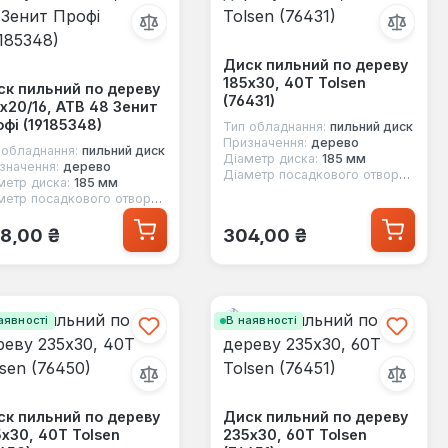
Диск пильний по дереву
185x30, 40Т Tolsen
к пильний по дереву
(76431)
x20/16, ATB 48 Зенит
фі (19185348)
Тип обладнання:
пильний диск
Призначення:
дерево
 обладнання:
пильний диск
Діаметр диска:
185 мм
значення:
дерево
Діаметр посадкового отвору:
30 м
метр диска:
185 мм
Діаметр посадкового отвору:
20 мм, 16 мм
ичайна ціна:
Звичайна ціна:
8,00 ₴
304,00 ₴
аявності
В наявності
к пильний по дереву
Диск пильний по дереву
x30, 40Т Tolsen
235x30, 60Т Tolsen