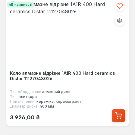
В наявності
Коло алмазне відрізне 1A1R 400 Hard ceramics
Distar 11127048026
Тип обладнання:
алмазний диск
Тип:
плиткоріз
Призначення:
кераміка, керамограніт
Діаметр диска:
400 мм
Звичайна ціна:
3 926,00 ₴