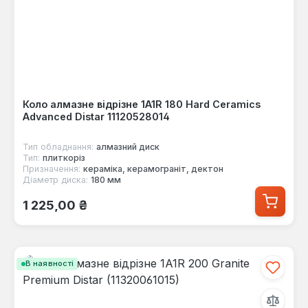
Коло алмазне відрізне 1A1R 180 Hard Ceramics
Advanced Distar 11120528014
Тип обладнання:
алмазний диск
Тип:
плиткоріз
Призначення:
кераміка, керамограніт, дектон
Діаметр диска:
180 мм
Звичайна ціна:
1 225,00 ₴
В наявності