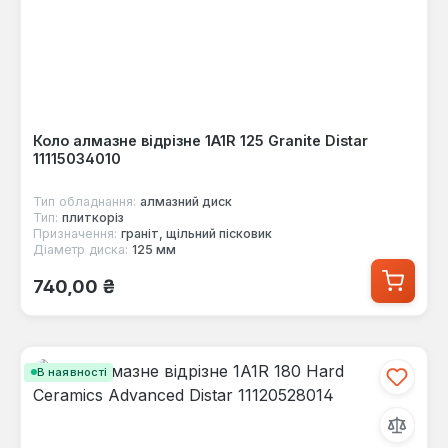
Коло алмазне відрізне 1A1R 125 Granite Distar
11115034010
Тип обладнання:
алмазний диск
Тип:
плиткоріз
Призначення:
граніт, щільний пісковик
Діаметр диска:
125 мм
Звичайна ціна:
740,00 ₴
В наявності