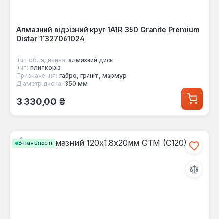
Алмазний відрізний круг 1A1R 350 Granite Premium
Distar 11327061024
Тип обладнання:
алмазний диск
Тип:
плиткоріз
Призначення:
габро, граніт, мармур
Діаметр диска:
350 мм
Звичайна ціна:
3 330,00 ₴
В наявності