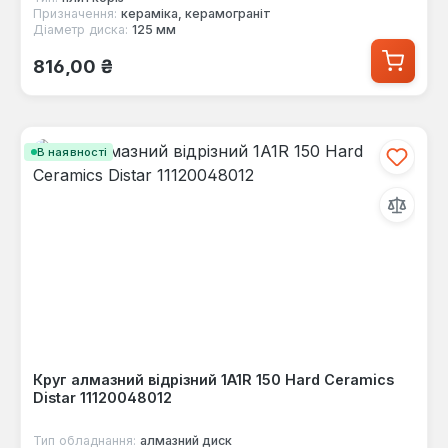
Призначення:
кераміка, керамограніт
Діаметр диска:
125 мм
Звичайна ціна:
816,00 ₴
В наявності
Круг алмазний відрізний 1A1R 150 Hard Сeramics
Distar 11120048012
Тип обладнання:
алмазний диск