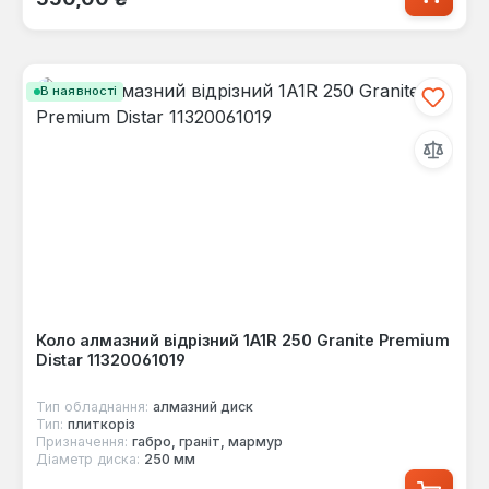
В наявності
Коло алмазний відрізний 1A1R 250 Granite Premium
Distar 11320061019
Тип обладнання:
алмазний диск
Тип:
плиткоріз
Призначення:
габро, граніт, мармур
Діаметр диска:
250 мм