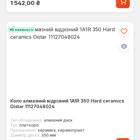
Звичайна ціна:
1 542,00 ₴
В наявності
Коло алмазний відрізний 1A1R 350 Hard ceramics
Distar 11127048024
Тип обладнання:
алмазний диск
Тип:
плиткоріз
Призначення:
кераміка, керамограніт
Діаметр диска:
350 мм