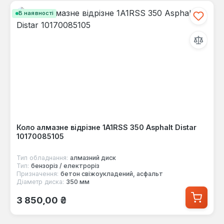
В наявності
Коло алмазне відрізне 1A1RSS 350 Asphalt Distar
10170085105
Тип обладнання:
алмазний диск
Тип:
бензоріз / електроріз
Призначення:
бетон свіжоукладений, асфальт
Діаметр диска:
350 мм
Звичайна ціна:
3 850,00 ₴