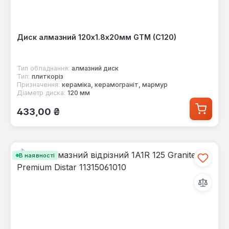
Диск алмазний 120х1.8х20мм GTM (C120)
Тип обладнання:
алмазний диск
Тип:
плиткоріз
Призначення:
кераміка, керамограніт, мармур
Діаметр диска:
120 мм
Звичайна ціна:
433,00 ₴
В наявності