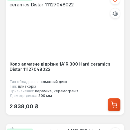
Коло алмазне відрізне 1A1R 300 Hard ceramics
Distar 11127048022
Тип обладнання:
алмазний диск
Тип:
плиткоріз
Призначення:
кераміка, керамограніт
Діаметр диска:
300 мм
Звичайна ціна:
2 838,00 ₴