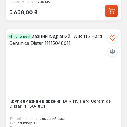
Діаметр диска:
230 мм
Звичайна ціна:
5 658,00 ₴
В наявності
Круг алмазний відрізний 1A1R 115 Hard Сeramics
Distar 11115048011
Тип обладнання:
алмазний диск
Тип:
плиткоріз