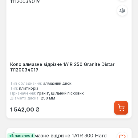
Коло алмазне відрізне 1A1R 250 Granite Distar
11120034019
Тип обладнання:
алмазний диск
Тип:
плиткоріз
Призначення:
граніт, щільний пісковик
Діаметр диска:
250 мм
Звичайна ціна:
1 542,00 ₴
В наявності