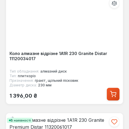
Коло алмазне відрізне 1A1R 230 Granite Distar
11120034017
Тип обладнання:
алмазний диск
Тип:
плиткоріз
Призначення:
граніт, щільний пісковик
Діаметр диска:
230 мм
Звичайна ціна:
1 396,00 ₴
В наявності