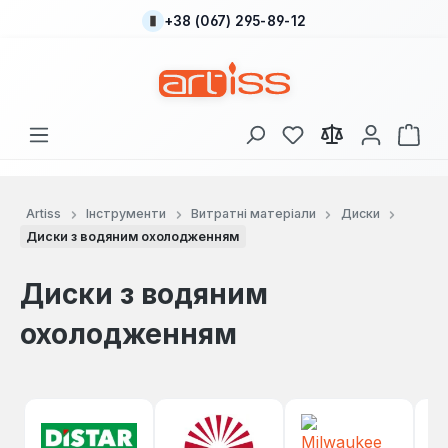
+38 (067) 295-89-12
Перейти до основного вмісту
У вас є 0 у списку
Кош
Artiss
Інструменти
Витратні матеріали
Диски
Диски з водяним охолодженням
Диски з водяним
охолодженням