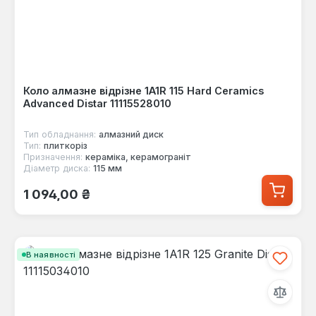
Коло алмазне відрізне 1A1R 115 Hard Сeramics
Advanced Distar 11115528010
Тип обладнання:
алмазний диск
Тип:
плиткоріз
Призначення:
кераміка, керамограніт
Діаметр диска:
115 мм
Звичайна ціна:
1 094,00 ₴
В наявності