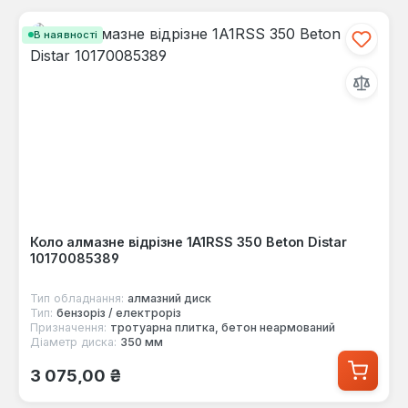
В наявності
Коло алмазне відрізне 1A1RSS 350 Beton Distar
10170085389
Тип обладнання:
алмазний диск
Тип:
бензоріз / електроріз
Призначення:
тротуарна плитка, бетон неармований
Діаметр диска:
350 мм
Звичайна ціна:
3 075,00 ₴