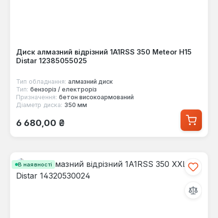
Диск алмазний відрізний 1A1RSS 350 Meteor H15
Distar 12385055025
Тип обладнання:
алмазний диск
Тип:
бензоріз / електроріз
Призначення:
бетон високоармований
Діаметр диска:
350 мм
Звичайна ціна:
6 680,00 ₴
В наявності