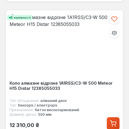
В наявності
Коло алмазне відрізне 1A1RSS/C3-W 500 Meteor
H15 Distar 12385055033
Тип обладнання:
алмазний диск
Тип:
бензоріз / електроріз
Призначення:
бетон високоармований
Діаметр диска:
500 мм
Звичайна ціна:
12 310,00 ₴