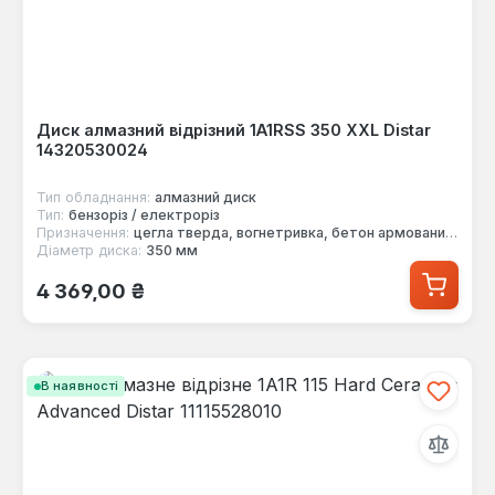
Диск алмазний відрізний 1A1RSS 350 XXL Distar
14320530024
Тип обладнання:
алмазний диск
Тип:
бензоріз / електроріз
Призначення:
цегла тверда, вогнетривка, бетон армований, тротуарна плитка
Діаметр диска:
350 мм
Звичайна ціна:
4 369,00 ₴
В наявності