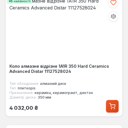
В наявності
Коло алмазне відрізне 1A1R 350 Hard Ceramics
Advanced Distar 11127528024
Тип обладнання:
алмазний диск
Тип:
плиткоріз
Призначення:
кераміка, керамограніт, дектон
Діаметр диска:
350 мм
Звичайна ціна:
4 032,00 ₴