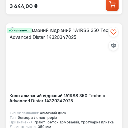
Звичайна ціна:
3 644,00 ₴
В наявності
Коло алмазний відрізний 1A1RSS 350 Technic
Advanced Distar 14320347025
Тип обладнання:
алмазний диск
Тип:
бензоріз / електроріз
Призначення:
граніт, бетон армований, тротуарна плитка
Діаметр диска:
350 мм