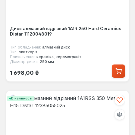
Диск алмазний відрізний 1A1R 250 Hard Ceramics
Distar 11120048019
Тип обладнання:
алмазний диск
Тип:
плиткоріз
Призначення:
кераміка, керамограніт
Діаметр диска:
250 мм
Звичайна ціна:
1 698,00 ₴
В наявності