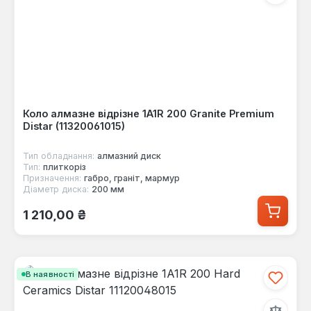
Коло алмазне відрізне 1A1R 200 Granite Premium
Distar (11320061015)
Тип обладнання:
алмазний диск
Тип:
плиткоріз
Призначення:
габро, граніт, мармур
Діаметр диска:
200 мм
Звичайна ціна:
1 210,00 ₴
В наявності