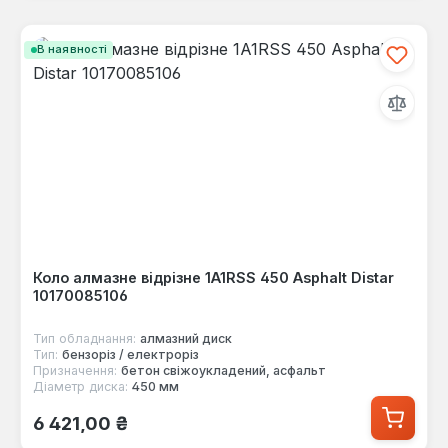
В наявності
Коло алмазне відрізне 1A1RSS 450 Asphalt Distar
10170085106
Тип обладнання:
алмазний диск
Тип:
бензоріз / електроріз
Призначення:
бетон свіжоукладений, асфальт
Діаметр диска:
450 мм
Звичайна ціна:
6 421,00 ₴