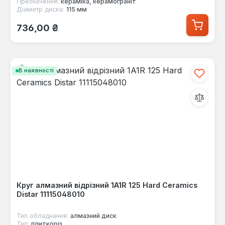
Призначення:
кераміка, керамограніт
Діаметр диска:
115 мм
Звичайна ціна:
736,00 ₴
В наявності
Круг алмазний відрізний 1A1R 125 Hard Ceramics
Distar 11115048010
Тип обладнання:
алмазний диск
Тип:
плиткоріз