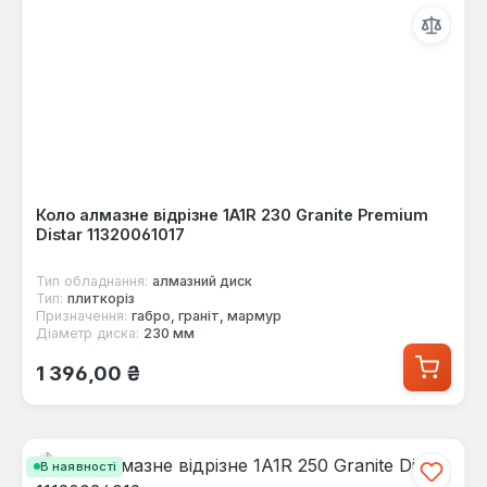
Коло алмазне відрізне 1A1R 230 Granite Premium
Distar 11320061017
Тип обладнання:
алмазний диск
Тип:
плиткоріз
Призначення:
габро, граніт, мармур
Діаметр диска:
230 мм
Звичайна ціна:
1 396,00 ₴
В наявності