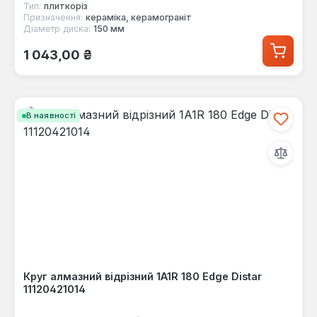
Тип:
плиткоріз
Призначення:
кераміка, керамограніт
Діаметр диска:
150 мм
Звичайна ціна:
1 043,00 ₴
В наявності
Круг алмазний відрізний 1A1R 180 Edge Distar
11120421014