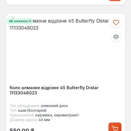
В наявності
Коло алмазне відрізне 45 Butterfly Distar
11133048023
Тип обладнання:
алмазний диск
Тип:
кшм (болгарки)
Призначення:
кераміка, керамограніт
Діаметр диска:
45 мм
Звичайна ціна:
550,00 ₴