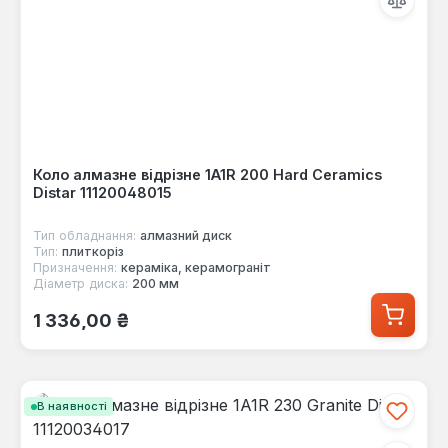
Коло алмазне відрізне 1A1R 200 Hard Сeramics
Distar 11120048015
Тип обладнання:
алмазний диск
Тип:
плиткоріз
Призначення:
кераміка, керамограніт
Діаметр диска:
200 мм
Звичайна ціна:
1 336,00 ₴
В наявності