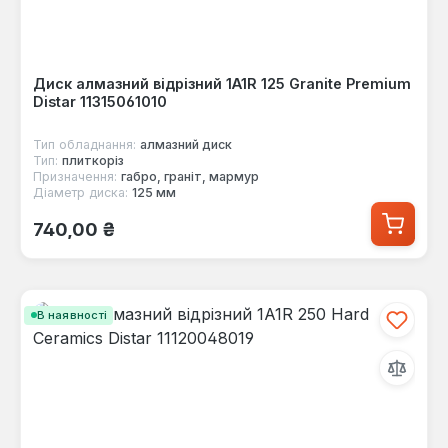
Диск алмазний відрізний 1A1R 125 Granite Premium
Distar 11315061010
Тип обладнання:
алмазний диск
Тип:
плиткоріз
Призначення:
габро, граніт, мармур
Діаметр диска:
125 мм
Звичайна ціна:
740,00 ₴
В наявності