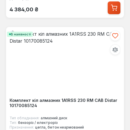
Звичайна ціна:
4 384,00 ₴
В наявності
Комплект кіл алмазних 1A1RSS 230 RM CAB Distar
10170085124
Тип обладнання:
алмазний диск
Тип:
бензоріз / електроріз
Призначення:
цегла, бетон неармований