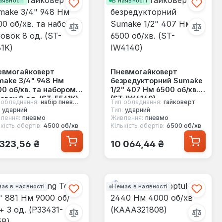
аявності
В наявності
евмогайковерт
Пневмогайковерт
make 3/4" 948 Нм
безредукторний Sumake
0 об/хв. та набором
1/2" 407 Нм 6500 об/хв.
овок 8 од. (ST-5561K)
(ST-IW4140)
 обладнання:
набір пневмоінструменту
Тип обладнання:
гайковерт
ударний
Тип:
ударний
лення:
пневмо
Живлення:
пневмо
кість обертів:
4500 об/хв
Кількість обертів:
6500 об/хв
ичайна ціна:
Звичайна ціна:
 323,56 ₴
10 064,44 ₴
ає в наявності
Немає в наявності