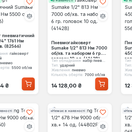
і
В наявності
В н
т пневматичний
4" 1761 Нм
Пневмогайковерт
Пн
в. (82566)
Sumake 1/2" 813 Нм 7000
Su
об/хв. та набором 6 гр.
450
ання:
гайковерт
головок 10 од. (4142B)
гол
й
Тип обладнання:
набір пневмоінструменту
Тип
пневмо
Тип:
ударний
Тип:
ертів:
5500 об/хв
Живлення:
пневмо
Жив
Кількість обертів:
7000 об/хв
Кіль
 ціна:
Звичайна ціна:
Зв
44 ₴
14 128,00 ₴
12
явності
Немає в наявності
Нем