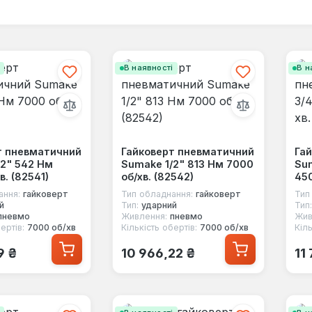
і
В наявності
В н
т пневматичний
Гайковерт пневматичний
Га
/2" 542 Нм
Sumake 1/2" 813 Нм 7000
Sum
в. (82541)
об/хв. (82542)
450
ання:
гайковерт
Тип обладнання:
гайковерт
Тип
й
Тип:
ударний
Тип:
пневмо
Живлення:
пневмо
Жив
ертів:
7000 об/хв
Кількість обертів:
7000 об/хв
Кіль
 ціна:
Звичайна ціна:
Зв
9 ₴
10 966,22 ₴
11