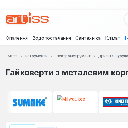
рейти до основного вмісту
Перейти до пошуку
Перейти до основної навігації
Опалення
Водопостачання
Сантехніка
Клімат
І
Artiss
Інструменти
Електроінструмент
Дрилі та шуруп
Гайковерти з металевим кор