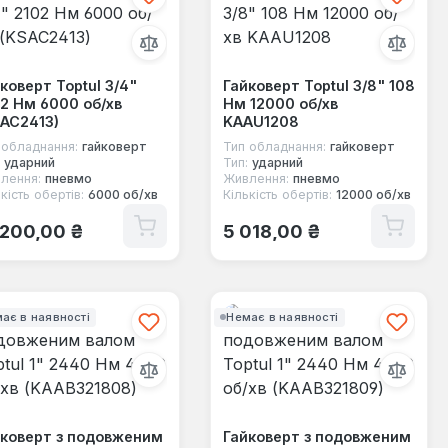
коверт Toptul 3/4"
Гайковерт Toptul 3/8" 108
2 Нм 6000 об/хв
Нм 12000 об/хв
AC2413)
KAAU1208
 обладнання:
гайковерт
Тип обладнання:
гайковерт
ударний
Тип:
ударний
лення:
пневмо
Живлення:
пневмо
кість обертів:
6000 об/хв
Кількість обертів:
12000 об/хв
ичайна ціна:
Звичайна ціна:
 200,00 ₴
5 018,00 ₴
ає в наявності
Немає в наявності
йковерт з подовженим
Гайковерт з подовженим