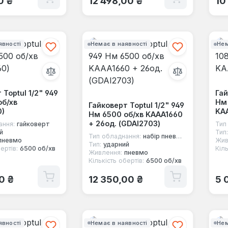
0 ₴
12 498,00 ₴
10
явності
Немає в наявності
Нем
 Toptul 1/2" 949
Гай
об/хв
Нм 
Гайковерт Toptul 1/2" 949
0)
KA
Нм 6500 об/хв KAAA1660
+ 26од. (GDAI2703)
ання:
гайковерт
Тип
й
Тип:
Тип обладнання:
набір пневмоінструменту
пневмо
Жив
Тип:
ударний
ертів:
6500 об/хв
Кіль
Живлення:
пневмо
Кількість обертів:
6500 об/хв
 ціна:
Звичайна ціна:
Зв
0 ₴
12 350,00 ₴
5 
явності
Немає в наявності
Нем