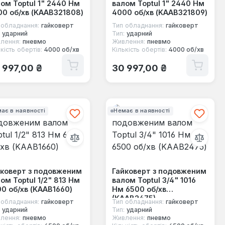
ом Toptul 1" 2440 Нм
валом Toptul 1" 2440 Нм
0 об/хв (KAAB321808)
4000 об/хв (KAAB321809)
 обладнання:
гайковерт
Тип обладнання:
гайковерт
ударний
Тип:
ударний
лення:
пневмо
Живлення:
пневмо
кість обертів:
4000 об/хв
Кількість обертів:
4000 об/хв
ичайна ціна:
Звичайна ціна:
 997,00 ₴
30 997,00 ₴
ає в наявності
Немає в наявності
йковерт з подовженим
Гайковерт з подовженим
ом Toptul 1/2" 813 Нм
валом Toptul 3/4" 1016
0 об/хв (KAAB1660)
Нм 6500 об/хв
(KAAB2475)
 обладнання:
гайковерт
Тип обладнання:
гайковерт
ударний
Тип:
ударний
лення:
пневмо
Живлення:
пневмо