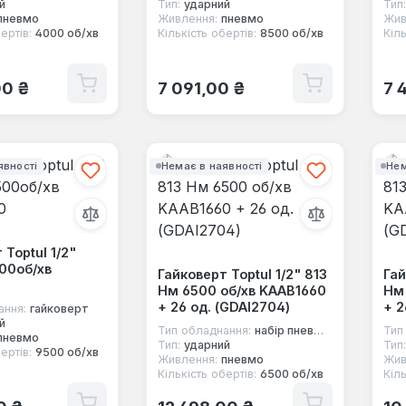
й
Тип:
ударний
Тип:
пневмо
Живлення:
пневмо
Жив
ертів:
4000 об/хв
Кількість обертів:
8500 об/хв
Кіль
 ціна:
Звичайна ціна:
Зв
00 ₴
7 091,00 ₴
7 
явності
Немає в наявності
Нем
 Toptul 1/2"
00об/хв
Гайковерт Toptul 1/2" 813
Гай
0
Нм 6500 об/хв KAAB1660
Нм
+ 26 од. (GDAI2704)
+ 2
ання:
гайковерт
й
Тип обладнання:
набір пневмоінструменту
Тип
пневмо
Тип:
ударний
Тип:
ертів:
9500 об/хв
Живлення:
пневмо
Жив
Кількість обертів:
6500 об/хв
Кіль
 ціна:
Звичайна ціна:
Зв