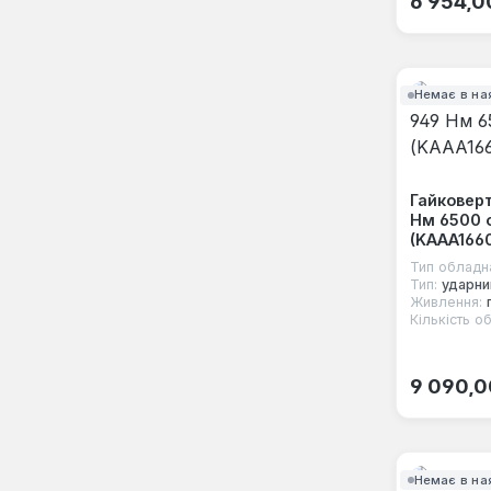
6 954,0
Немає в на
Гайковерт
Нм 6500 
(KAAA166
Тип обладн
Тип:
ударни
Живлення:
Кількість об
Звичайна
9 090,0
Немає в на