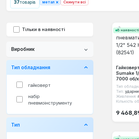
×
37
товарів
метал
Скинути всі
Тільки в наявності
В наявност
Виробник
Тип обладнання
Гайковер
Sumake 1
7000 об/х
гайковерт
Тип обладн
Тип:
ударни
набір
Живлення:
Кількість об
пневмоінструменту
Звичайна
9 468,8
Тип