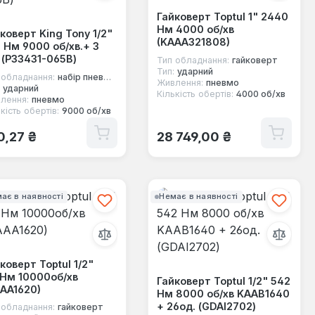
Гайковерт Toptul 1" 2440
Нм 4000 об/хв
коверт King Tony 1/2"
(KAAA321808)
 Нм 9000 об/хв.+ 3
 (P33431-065B)
Тип обладнання:
гайковерт
Тип:
ударний
 обладнання:
набір пневмоінструменту
Живлення:
пневмо
ударний
Кількість обертів:
4000 об/хв
лення:
пневмо
кість обертів:
9000 об/хв
ичайна ціна:
Звичайна ціна:
0,27 ₴
28 749,00 ₴
ає в наявності
Немає в наявності
коверт Toptul 1/2"
Нм 10000об/хв
Гайковерт Toptul 1/2" 542
AA1620)
Нм 8000 об/хв KAAB1640
+ 26од. (GDAI2702)
 обладнання:
гайковерт