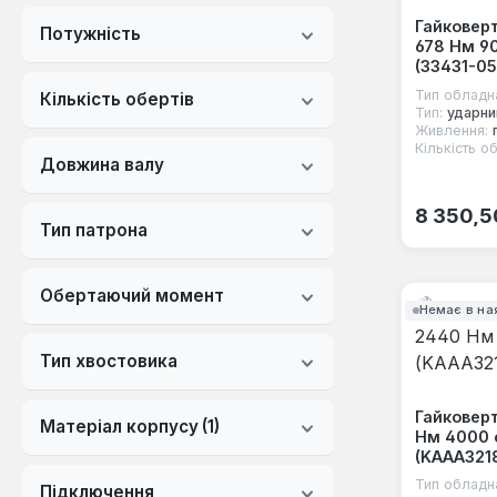
Гайковерт
Потужність
678 Нм 90
(33431-05
Тип обладн
Кількість обертів
Тип:
ударни
Живлення:
Кількість об
Довжина валу
Звичайна
8 350,5
Тип патрона
Обертаючий момент
Немає в на
Тип хвостовика
Гайковерт
Матеріал корпусу
(1)
Нм 4000 
(KAAA321
Тип обладн
Підключення