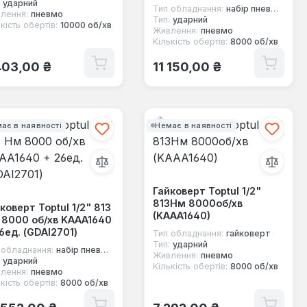
ударний
Тип обладнання:
набір пневмоінструменту
лення:
пневмо
Тип:
ударний
кість обертів:
10000 об/хв
Живлення:
пневмо
Кількість обертів:
8000 об/хв
ичайна ціна:
Звичайна ціна:
403,00 ₴
11 150,00 ₴
ає в наявності
Немає в наявності
Гайковерт Toptul 1/2"
813Нм 8000об/хв
коверт Toptul 1/2" 813
(KAAA1640)
 8000 об/хв KAAA1640
6ед. (GDAI2701)
Тип обладнання:
гайковерт
Тип:
ударний
 обладнання:
набір пневмоінструменту
Живлення:
пневмо
ударний
Кількість обертів:
8000 об/хв
лення:
пневмо
кість обертів:
8000 об/хв
ичайна ціна:
Звичайна ціна: