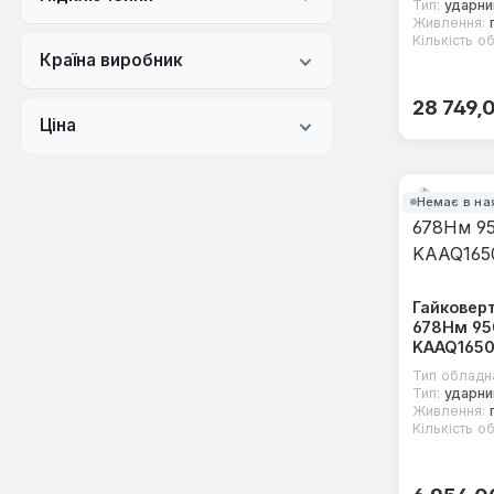
Тип:
ударни
Живлення:
Кількість об
Країна виробник
Звичайна
28 749,
Ціна
Немає в на
Гайковерт
678Нм 95
KAAQ165
Тип обладн
Тип:
ударни
Живлення:
Кількість об
Звичайна