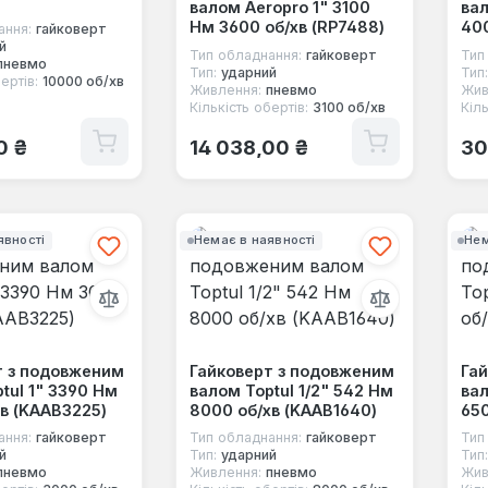
валом Aeropro 1" 3100
вал
Нм 3600 об/хв (RP7488)
400
ання:
гайковерт
й
Тип обладнання:
гайковерт
Тип
пневмо
Тип:
ударний
Тип:
ертів:
10000 об/хв
Живлення:
пневмо
Жив
Кількість обертів:
3100 об/хв
Кіль
 ціна:
Звичайна ціна:
Зв
0 ₴
14 038,00 ₴
30
явності
Немає в наявності
Нем
т з подовженим
Гайковерт з подовженим
Га
tul 1" 3390 Нм
валом Toptul 1/2" 542 Нм
вал
в (KAAB3225)
8000 об/хв (KAAB1640)
650
ання:
гайковерт
Тип обладнання:
гайковерт
Тип
й
Тип:
ударний
Тип:
пневмо
Живлення:
пневмо
Жив