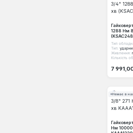
Гайковерт
1288 Нм 8
(KSAC248
Тип обладн
Тип:
ударни
Живлення:
Кількість об
Звичайна
7 991,0
Немає в на
Гайковерт
Нм 10000