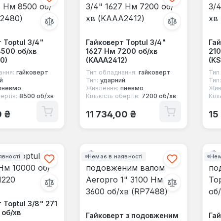
 Toptul 3/4"
Гайковерт Toptul 3/4"
Гай
500 об/хв
1627 Нм 7200 об/хв
210
0)
(KAAA2412)
(KS
ання:
гайковерт
Тип обладнання:
гайковерт
Тип
й
Тип:
ударний
Тип:
пневмо
Живлення:
пневмо
Жив
ертів:
8500 об/хв
Кількість обертів:
7200 об/хв
Кіль
 ціна:
Звичайна ціна:
Зв
0 ₴
11 734,00 ₴
15
явності
Немає в наявності
Нем
 Toptul 3/8" 271
 об/хв
Гайковерт з подовженим
Га