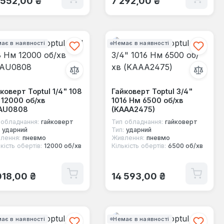
 552,00 ₴
7 292,00 ₴
ає в наявності
Немає в наявності
коверт Toptul 1/4" 108
Гайковерт Toptul 3/4"
12000 об/хв
1016 Нм 6500 об/хв
AU0808
(KAAA2475)
 обладнання:
гайковерт
Тип обладнання:
гайковерт
ударний
Тип:
ударний
лення:
пневмо
Живлення:
пневмо
кість обертів:
12000 об/хв
Кількість обертів:
6500 об/хв
ичайна ціна:
Звичайна ціна:
018,00 ₴
14 593,00 ₴
ає в наявності
Немає в наявності