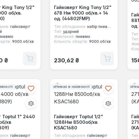
 King Tony 1/2"
Гайковерт King Tony 1/2"
00 об/хв.
678 Нм 9000 об/хв.+ 14
Гай
0)
од. (44802FMP)
881
од.
ання:
гайковерт
Тип обладнання:
набір пневмоінструменту
й
Тип:
ударний
Тип
пневмо
Живлення:
пневмо
Тип:
ертів:
9000 об/хв
Кількість обертів:
9000 об/хв
Жив
Кіль
 ціна:
Звичайна ціна:
Зв
0 ₴
230,62 ₴
15
явності
Немає в наявності
Нем
 Toptul 1" 2440
Гайковерт Toptul 1/2"
Гай
об/хв
1288Нм 8500об/хв
271
809)
KSAC1680
(KA
ання:
гайковерт
Тип обладнання:
гайковерт
Тип