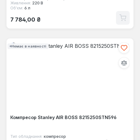
Живлення:
220 В
Об'єм:
6 л
Звичайна ціна:
7 784,00 ₴
Немає в наявності
Компресор Stanley AIR BOSS 8215250STN596
Тип обладнання:
компресор