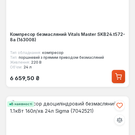
Компресор безмасляний Vitals Master SKB24.t572-
8a (163008)
Тип обладнання:
компресор
Тип:
поршневий з прямим приводом безмасляний
Живлення:
220 В
Об'єм:
24 л
Звичайна ціна:
6 659,50 ₴
В наявності