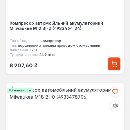
Компресор автомобільний акумуляторний
Milwaukee M12 BI-0 (4933464124)
Тип обладнання:
компресор
Тип:
поршневий з прямим приводом безмасляний
Живлення:
12 В
Продуктивність:
24.9 л/хв
Звичайна ціна:
8 207,60 ₴
В наявності