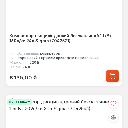
Компресор двоциліндровий безмасляний 1.1кВт
160л/хв 24л Sigma (7042521)
Тип обладнання:
компресор
Тип:
поршневий з прямим приводом безмасляний
Живлення:
220 В
Об'єм:
24 л
Звичайна ціна:
8 135,00 ₴
В наявності