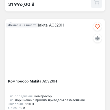
Звичайна ціна:
31 996,00 ₴
Немає в наявності
Компресор Makita AC320H
Тип обладнання:
компресор
Тип:
поршневий з прямим приводом безмасляний
Живлення:
220 В
Об'єм:
10 л