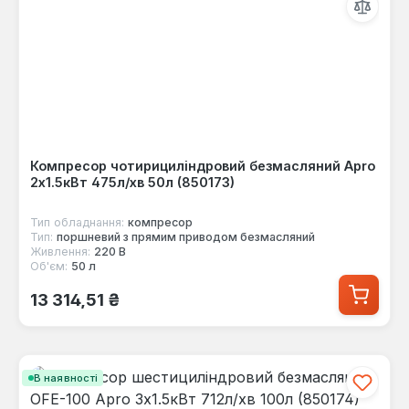
Компресор чотирициліндровий безмасляний Apro
2х1.5кВт 475л/хв 50л (850173)
Тип обладнання:
компресор
Тип:
поршневий з прямим приводом безмасляний
Живлення:
220 В
Об'єм:
50 л
Звичайна ціна:
13 314,51 ₴
В наявності