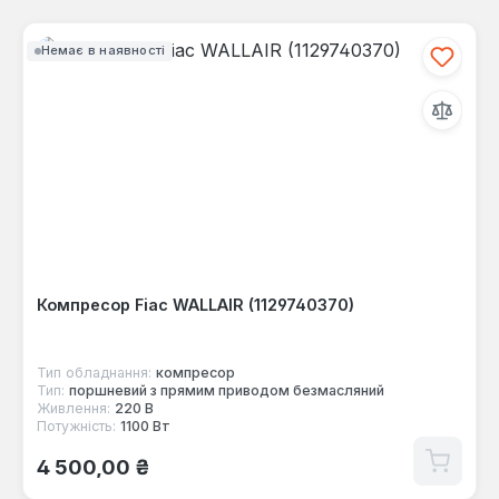
Немає в наявності
Компресор Fiac WALLAIR (1129740370)
Тип обладнання:
компресор
Тип:
поршневий з прямим приводом безмасляний
Живлення:
220 В
Потужність:
1100 Вт
Звичайна ціна:
4 500,00 ₴