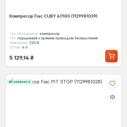
Компресор Fiac CUBY 6/1100 (1129981039)
Тип обладнання:
компресор
Тип:
поршневий з прямим приводом безмасляний
Живлення:
220 В
Об'єм:
6 л
Звичайна ціна:
5 129,14 ₴
В наявності