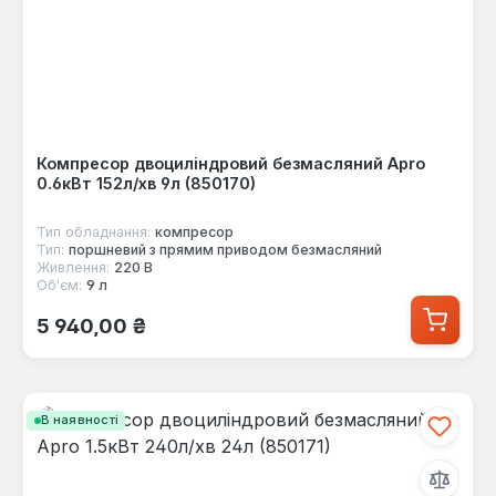
Компресор двоциліндровий безмасляний Apro
0.6кВт 152л/хв 9л (850170)
Тип обладнання:
компресор
Тип:
поршневий з прямим приводом безмасляний
Живлення:
220 В
Об'єм:
9 л
Звичайна ціна:
5 940,00 ₴
В наявності