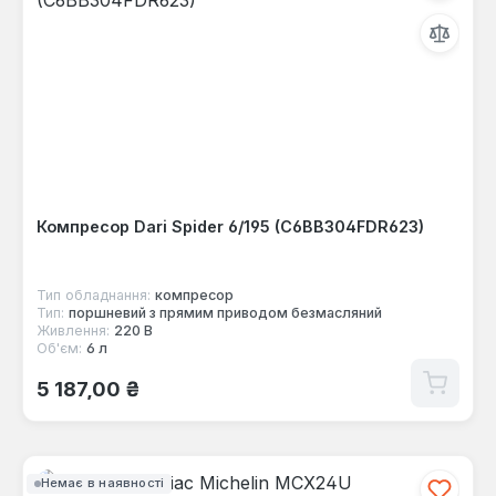
Компресор Dari Spider 6/195 (C6BB304FDR623)
Тип обладнання:
компресор
Тип:
поршневий з прямим приводом безмасляний
Живлення:
220 В
Об'єм:
6 л
Звичайна ціна:
5 187,00 ₴
Немає в наявності