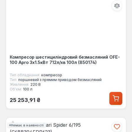
Компресор шестициліндровий безмасляний OFE-
100 Apro 3х1.5кВт 712л/хв 100л (850174)
Тип обладнання:
компресор
Тип:
поршневий з прямим приводом безмасляний
Живлення:
220 В
Об'єм:
100 л
Звичайна ціна:
25 253,91 ₴
Немає в наявності