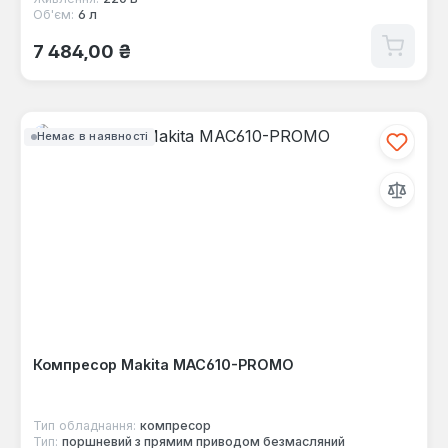
Об'єм:
6 л
Звичайна ціна:
7 484,00 ₴
Немає в наявності
Компресор Makita MAC610-PROMO
Тип обладнання:
компресор
Тип:
поршневий з прямим приводом безмасляний