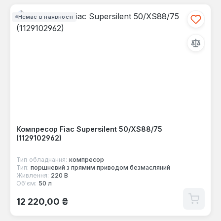
Немає в наявності
Компресор Fiac Supersilent 50/XS88/75
(1129102962)
Тип обладнання:
компресор
Тип:
поршневий з прямим приводом безмасляний
Живлення:
220 В
Об'єм:
50 л
Звичайна ціна:
12 220,00 ₴