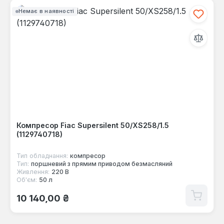
Немає в наявності
Компресор Fiac Supersilent 50/XS258/1.5
(1129740718)
Тип обладнання:
компресор
Тип:
поршневий з прямим приводом безмасляний
Живлення:
220 В
Об'єм:
50 л
Звичайна ціна:
10 140,00 ₴