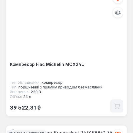
Компресор Fiac Michelin MCX24U
Тип обладнання:
компресор
Тип:
поршневий з прямим приводом безмасляний
Живлення:
220 В
Об'єм:
24 л
Звичайна ціна:
39 522,31 ₴
Немає в наявності