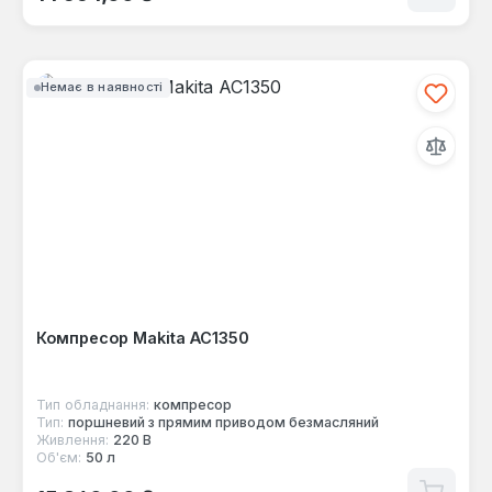
Немає в наявності
Компресор Makita AC1350
Тип обладнання:
компресор
Тип:
поршневий з прямим приводом безмасляний
Живлення:
220 В
Об'єм:
50 л
Звичайна ціна: