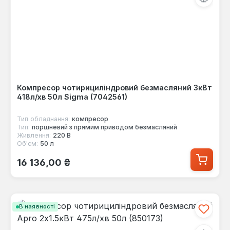
Компресор чотирициліндровий безмасляний 3кВт
418л/хв 50л Sigma (7042561)
Тип обладнання:
компресор
Тип:
поршневий з прямим приводом безмасляний
Живлення:
220 В
Об'єм:
50 л
Звичайна ціна:
16 136,00 ₴
В наявності