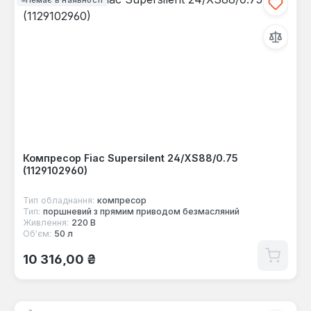
Компресор Fiac Supersilent 24/XS88/0.75
(1129102960)
Тип обладнання:
компресор
Тип:
поршневий з прямим приводом безмасляний
Живлення:
220 В
Об'єм:
50 л
Звичайна ціна:
10 316,00 ₴