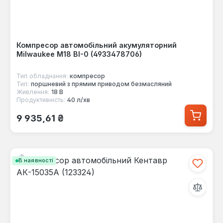
Компресор автомобільний акумуляторний
Milwaukee M18 BI-0 (4933478706)
Тип обладнання:
компресор
Тип:
поршневий з прямим приводом безмасляний
Живлення:
18 В
Продуктивність:
40 л/хв
Звичайна ціна:
9 935,61 ₴
В наявності