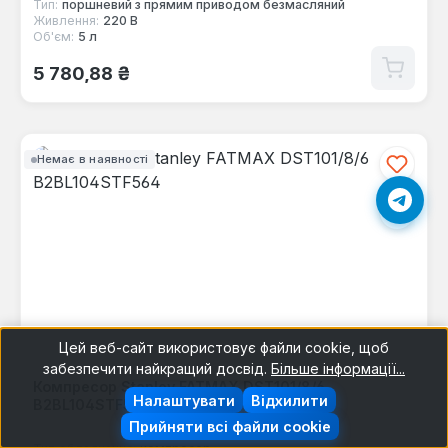
Тип:
поршневий з прямим приводом безмасляний
Живлення:
220 В
Об'єм:
5 л
Звичайна ціна:
5 780,88 ₴
Немає в наявності
Цей веб-сайт використовує файли cookie, щоб
забезпечити найкращий досвід.
Більше інформації...
Компресор Stanley FATMAX DST101/8/6
Налаштувати
Відхилити
B2BL104STF564
Прийняти всі файли cookie