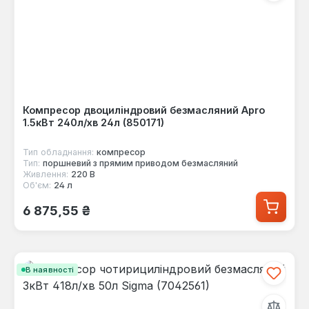
Компресор двоциліндровий безмасляний Apro
1.5кВт 240л/хв 24л (850171)
Тип обладнання:
компресор
Тип:
поршневий з прямим приводом безмасляний
Живлення:
220 В
Об'єм:
24 л
Звичайна ціна:
6 875,55 ₴
В наявності