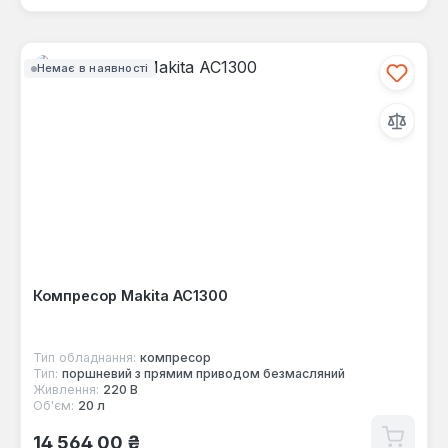
Немає в наявності
Компресор Makita AC1300
Тип обладнання:
компресор
Тип:
поршневий з прямим приводом безмасляний
Живлення:
220 В
Об'єм:
20 л
Звичайна ціна:
14 564,00 ₴