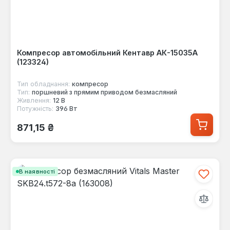
Компресор автомобільний Кентавр АК-15035А
(123324)
Тип обладнання:
компресор
Тип:
поршневий з прямим приводом безмасляний
Живлення:
12 В
Потужність:
396 Вт
Звичайна ціна:
871,15 ₴
В наявності