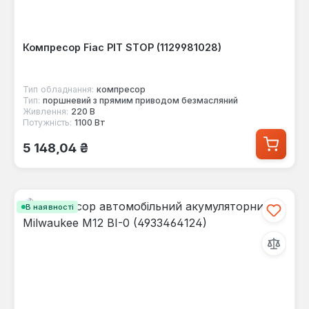
Компресор Fiac PIT STOP (1129981028)
Тип обладнання:
компресор
Тип:
поршневий з прямим приводом безмасляний
Живлення:
220 В
Потужність:
1100 Вт
Звичайна ціна:
5 148,04 ₴
В наявності