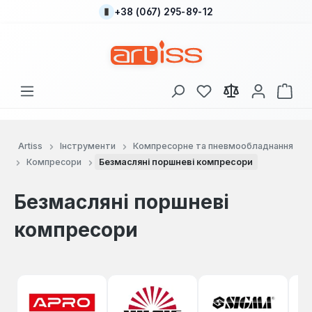
+38 (067) 295-89-12
Перейти до основного вмісту
У вас є 0 у списку
Кош
Artiss
Інструменти
Компресорне та пневмообладнання
Компресори
Безмасляні поршневі компресори
Безмасляні поршневі
компресори