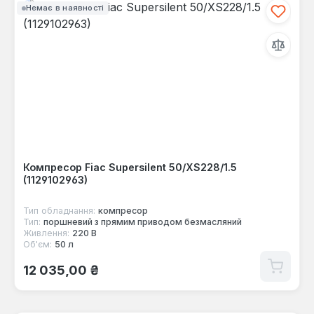
Немає в наявності
Компресор Fiac Supersilent 50/XS228/1.5
(1129102963)
Тип обладнання:
компресор
Тип:
поршневий з прямим приводом безмасляний
Живлення:
220 В
Об'єм:
50 л
Звичайна ціна:
12 035,00 ₴