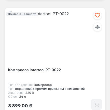
Немає в наявності
Компресор Intertool PT-0022
Тип обладнання:
компресор
Тип:
поршневий з прямим приводом безмасляний
Живлення:
220 В
Об'єм:
24 л
Звичайна ціна:
3 899,00 ₴