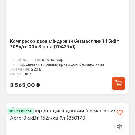
Компресор двоциліндровий безмасляний 1.5кВт
209л/хв 30л Sigma (7042541)
Тип обладнання:
компресор
Тип:
поршневий з прямим приводом безмасляний
Живлення:
220 В
Об'єм:
30 л
Звичайна ціна:
8 565,00 ₴
В наявності