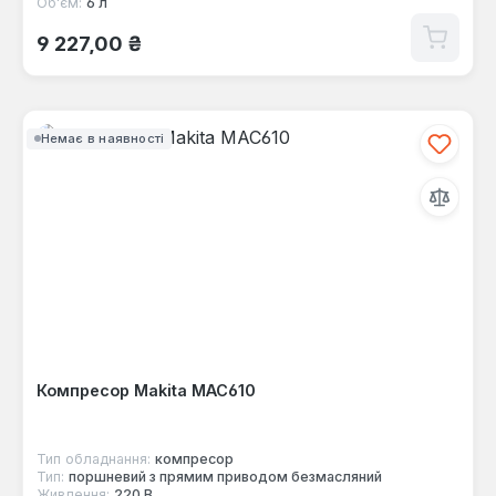
Об'єм:
6 л
Звичайна ціна:
9 227,00 ₴
Немає в наявності
Компресор Makita MAC610
Тип обладнання:
компресор
Тип:
поршневий з прямим приводом безмасляний
Живлення:
220 В