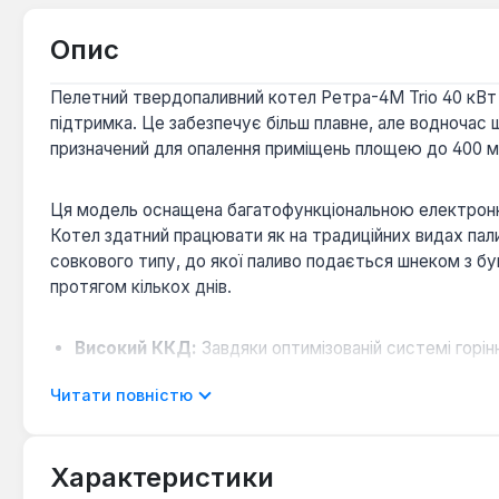
Опис
Пелетний твердопаливний котел Ретра-4М Trio 40 кВт в
підтримка. Це забезпечує більш плавне, але водночас
призначений для опалення приміщень площею до 400 м
Ця модель оснащена багатофункціональною електронно
Котел здатний працювати як на традиційних видах палив
совкового типу, до якої паливо подається шнеком з бу
протягом кількох днів.
Високий ККД:
Завдяки оптимізованій системі горін
Універсальність палива:
Можливість використання 
Читати повністю
гнучкість у виборі енергоносія.
Автоматизована робота:
Електронна система упр
постійного контролю.
Характеристики
Тривала автономність:
Великий бункер та ефектив