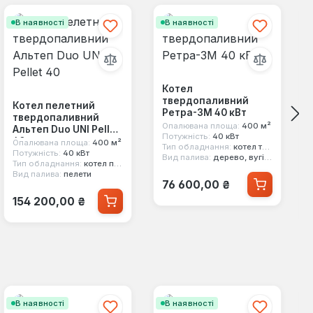
В наявності
В наявності
Котел
твердопаливний
Котел пелетний
Ретра-3М 40 кВт
твердопаливний
Опалювана площа:
400 м²
Альтеп Duo UNI Pellet
Потужність:
40 кВт
40
Опалювана площа:
400 м²
Тип обладнання:
котел твердопаливний
Потужність:
40 кВт
Вид палива:
дерево, вугілля
Тип обладнання:
котел пелетний
Вид палива:
пелети
Звичайна ціна:
76 600,00 ₴
Звичайна ціна:
154 200,00 ₴
В наявності
В наявності