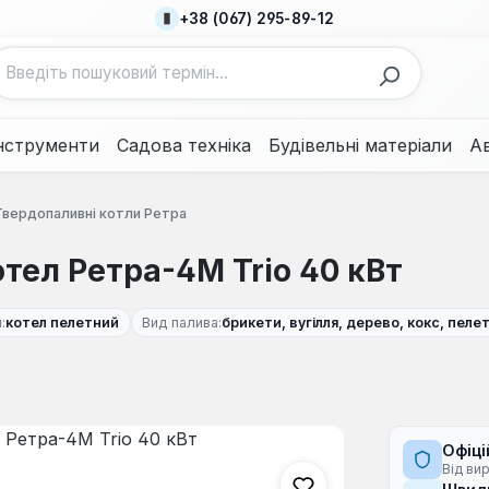
+38 (067) 295-89-12
нструменти
Садова техніка
Будівельні матеріали
А
Твердопаливні котли Ретра
тел Ретра-4М Trio 40 кВт
:
котел пелетний
Вид палива:
брикети, вугілля, дерево, кокс, пеле
Офіці
Від ви