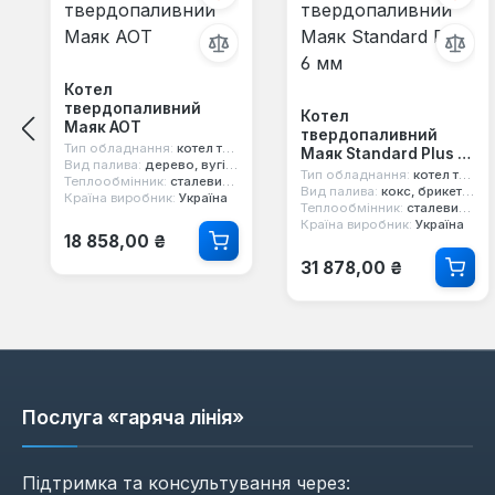
Котел
твердопаливний
Котел
Маяк АОТ
твердопаливний
Тип обладнання:
котел твердопаливний
Маяк Standard Plus 6
Вид палива:
дерево, вугілля
мм
Тип обладнання:
котел твердопаливний
Теплообмінник:
сталевий 4 мм
Вид палива:
кокс, брикети, дерево, вугілля
Країна виробник:
Україна
Теплообмінник:
сталевий 6 мм
Країна виробник:
Україна
Звичайна ціна:
18 858,00 ₴
Звичайна ціна:
31 878,00 ₴
Послуга «гаряча лінія»
Підтримка та консультування через: