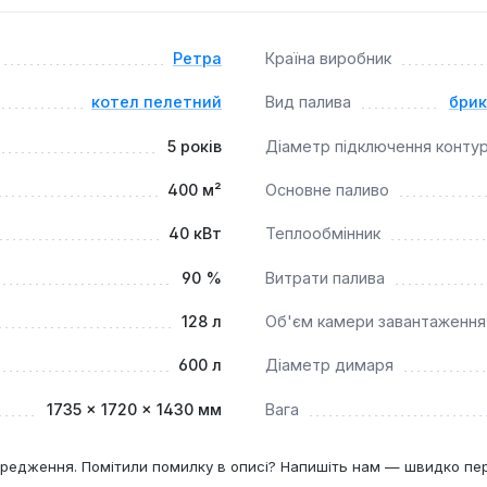
власників приватних будинків, котеджів, невеликих виробничи
Ретра
Країна виробник
ему опалення. Він підходить для тих, хто прагне мінімізува
оту обладнання.
котел пелетний
Вид палива
бри
5 років
Діаметр підключення конту
400 м²
Основне паливо
40 кВт
Теплообмінник
90 %
Витрати палива
128 л
Об'єм камери завантаження
600 л
Діаметр димаря
1735 × 1720 × 1430 мм
Вага
редження. Помітили помилку в описі? Напишіть нам — швидко пе