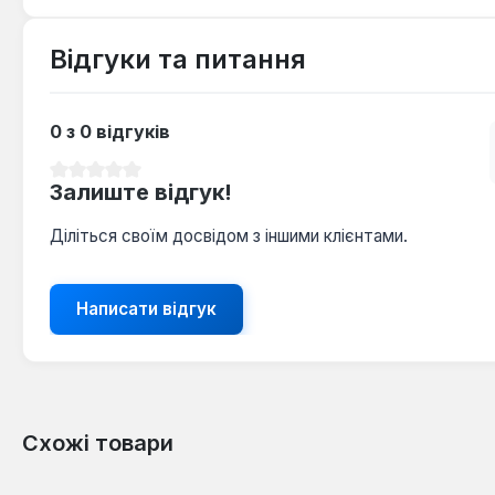
Відгуки та питання
0 з 0 відгуків
Середня оцінка 0 з 5 зірок
Залиште відгук!
Діліться своїм досвідом з іншими клієнтами.
Написати відгук
Схожі товари
Пропустити галерею продуктів