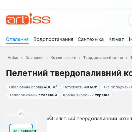
рейти до основного вмісту
Перейти до пошуку
Перейти до основної навігації
Опалення
Водопостачання
Сантехніка
Клімат
І
Artiss
Опалення
Котли та печі
Твердопаливні котли
Пелетний твердопаливний ко
Опалювана площа:
400 м²
Потужність:
40 кВт
Тип обладнання
Теплообмінник:
сталевий
Країна виробник:
Україна
Пропустити галерею зображень
В наявності