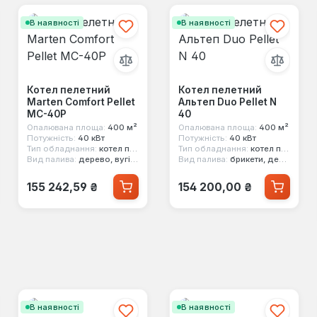
В наявності
В наявності
Котел пелетний
Котел пелетний
Marten Comfort Pellet
Альтеп Duo Pellet N
MC-40P
40
Опалювана площа:
400 м²
Опалювана площа:
400 м²
Потужність:
40 кВт
Потужність:
40 кВт
Тип обладнання:
котел пелетний
Тип обладнання:
котел пелетний
Вид палива:
дерево, вугілля, пелети
Вид палива:
брикети, дерево, вугілля, пелети
Звичайна ціна:
Звичайна ціна:
155 242,59 ₴
154 200,00 ₴
В наявності
В наявності