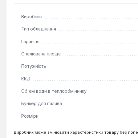
Котел Ретра-4М Trio 40 кВт є ідеальним рішенням для 
Виробник
високоефективну, автоматизовану та універсальну сист
температурний режим з мінімальним втручанням в роб
Тип обладнання
Гарантія
Опалювана площа
Потужність
ККД
Об'єм води в теплообміннику
Бункер для палива
Розміри
Виробник може змінювати характеристики товару без попе