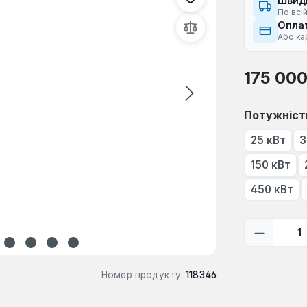
Швид
По всій
Оплат
Або ка
Звичайна ці
175 000
Виберіть
Потужніст
25 кВт
3
150 кВт
450 кВт
Кількіс
Номер продукту:
118346