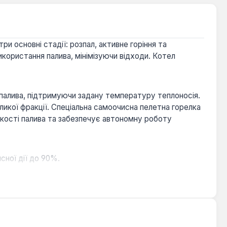
и основні стадії: розпал, активне горіння та
користання палива, мінімізуючи відходи. Котел
палива, підтримуючи задану температуру теплоносія.
великої фракції. Спеціальна самоочисна пелетна горелка
якості палива та забезпечує автономну роботу
сної дії до 90%.
лля, дрова, брикети, стружку та тирсу, забезпечує
рощують експлуатацію та зменшують необхідність
аз на кілька днів в автоматичному режимі.