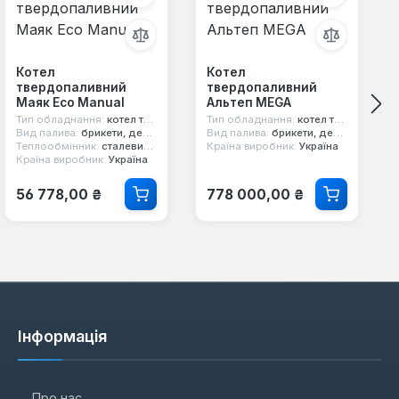
Котел
Котел
твердопаливний
твердопаливний
Маяк Eco Manual
Альтеп MEGA
Тип обладнання:
котел твердопаливний
Тип обладнання:
котел твердопаливний
Вид палива:
брикети, дерево, вугілля
Вид палива:
брикети, дерево, вугілля, стружка, тирса, торф
Теплообмінник:
сталевий 6 мм
Країна виробник:
Україна
Країна виробник:
Україна
Звичайна ціна:
Звичайна ціна:
56 778,00 ₴
778 000,00 ₴
Інформація
Про нас