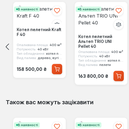
В наявності
В наявності
Котел пелетний Kraft
F 40
Котел пелетний
Альтеп TRIO UNI
Опалювана площа:
400 м²
Pellet 40
Потужність:
40 кВт
Опалювана площа:
400 м²
Тип обладнання:
котел пелетний
Потужність:
40 кВт
Вид палива:
дерево, вугілля, пелети
Тип обладнання:
котел пелетний
Вид палива:
пелети
Звичайна ціна:
158 500,00 ₴
Звичайна ціна:
163 800,00 ₴
Також вас можуть зацікавити
Пропустити галерею продуктів
В наявності
В наявності