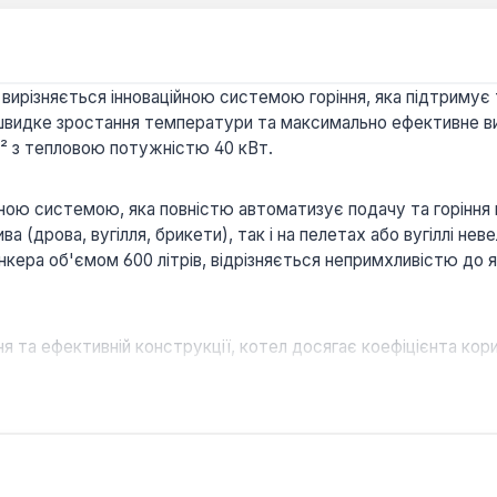
ирізняється інноваційною системою горіння, яка підтримує тр
 швидке зростання температури та максимально ефективне ви
² з тепловою потужністю 40 кВт.
ю системою, яка повністю автоматизує подачу та горіння 
а (дрова, вугілля, брикети), так і на пелетах або вугіллі не
нкера об'ємом 600 літрів, відрізняється непримхливістю до 
ня та ефективній конструкції, котел досягає коефіцієнта кори
широкого спектра твердого палива, включаючи пелети, вугі
авління та автоматична подача палива з бункера значно сп
на пелетна горелка дозволяють завантажувати паливо лише р