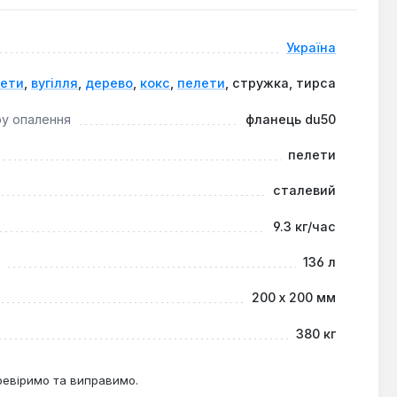
х або комерційних об'єктів, які шукають
Україна
ти витрати на опалення та забезпечити стабільний
кети
,
вугілля
,
дерево
,
кокс
,
пелети
, стружка, тирса
ру опалення
фланець du50
пелети
сталевий
9.3 кг/час
136 л
200 х 200 мм
380 кг
ревіримо та виправимо.